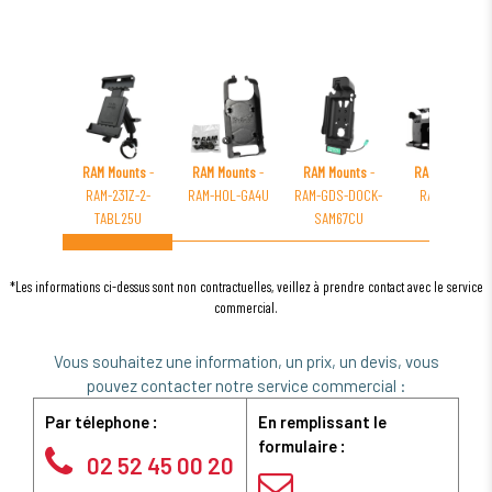
RAM Mounts
-
RAM Mounts
-
RAM Mounts
-
RAM Mounts
-
RAM-231Z-2-
RAM-HOL-GA4U
RAM-GDS-DOCK-
RAM-B-166-
TABL25U
SAM67CU
GA30U
*Les informations ci-dessus sont non contractuelles, veillez à prendre contact avec le service
commercial.
Vous souhaitez une information, un prix, un devis, vous
pouvez contacter notre service commercial :
Par télephone :
En remplissant le
formulaire :
02 52 45 00 20