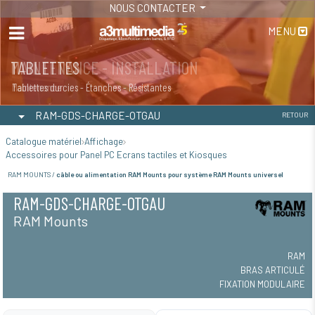
NOUS CONTACTER
MENU
MAINTENANCE - INSTALLATION
TABLETTES
Maintenance
Tablettes durcies - Étanches - Résistantes
RAM-GDS-CHARGE-OTGAU
RETOUR
Catalogue matériel
Affichage
Accessoires pour Panel PC Ecrans tactiles et Kiosques
RAM MOUNTS /
câble ou alimentation RAM Mounts pour système RAM Mounts universel
RAM-GDS-CHARGE-OTGAU
RAM Mounts
RAM
BRAS ARTICULÉ
FIXATION MODULAIRE