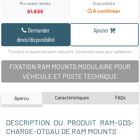
Prix avant remise
Disponibilité
81.63€
À confirmer
Demander
Ajouter
devis/disponibilité
*
Les prix et quantités sont indicatifs. Contactez-nous pour validation.
FIXATION RAM MOUNTS MODULAIRE POUR
VÉHICULE ET POSTE TECHNIQUE
Caractéristiques
FAQs
Apercu
DESCRIPTION DU PRODUIT RAM-GDS-
CHARGE-OTGAU DE RAM MOUNTS