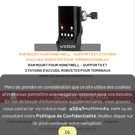
4/1/2024
RAM MOUNT POUR HONEYWELL – SUPPORTS ET STATIONS
D'ACCUEIL ROBUSTES POUR TERMINAUX MOBILES
RAM MOUNT POUR HONEYWELL – SUPPORTS ET
STATIONS D'ACCUEIL ROBUSTES POUR TERMINAUX
MOBILESLa marque RAM Mounts
En savoir plus
Merci de prendre en considération que ce site utilise des cookies
afin de vous permettre une navigation optimisé pour vos besoins.
A3MULTIMEDIA
En cas de besoin d'informations supplémentaires, vous pouvez
LE SPÉCIALISTE MATÉRIEL ET LOGICIEL CODE BARRE
nous contacter via notre e-mail :
a3@a3multimedia.com
ou en
02 52 45 00 20
a3@a3multimedia.com
Intervention sur tout le territoire : Cholet - Nantes - Angers - Rennes - Le
consultant notre
Politique de Confidentialité
.Veuillez cliquer sur
Mans - Bordeaux - Paris - Lille - Brest - Toulouse - Marseille - Poitiers -
Liste des produits
Liste des références
Support
Ok pour continuer votre navigation.
Caen - Lyon - Reims - Lorient - Vannes - Quimper - Rouen
Mentions légales
-
Politique de
confidentialité
-
Conditions de
Ok
retour