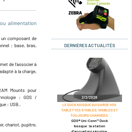
u alimentation
t un composant de
nnel : base, bras,
DERNIÈRES ACTUALITÉS
et de l’associer à
dapté à la charge,
n RAM Mounts pour
chnologie : GDS /
2/2/2026
ique : USB..
LE DOCK KIOSQUE QUI GARDE VOS
TABLETTES STABLES, VISIBLES ET
TOUJOURS CHARGÉES.
GDS® Uni-Conn™ Dock
r, chariot, pupitre,
kiosque : la station
d'accueil qui sécurise,