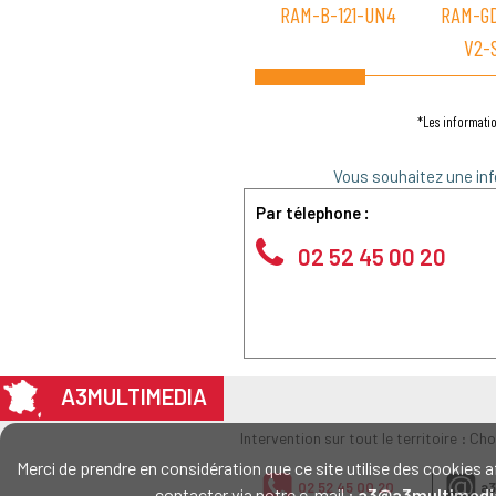
RAM-B-121-UN4
RAM-G
V2-
*Les informatio
Vous souhaitez une inf
Par télephone :
02 52 45 00 20
A3MULTIMEDIA
Intervention sur tout le territoire : Ch
Merci de prendre en considération que ce site utilise des cookie
02 52 45 00 20
a3
contacter via notre e-mail :
a3@a3multimedi