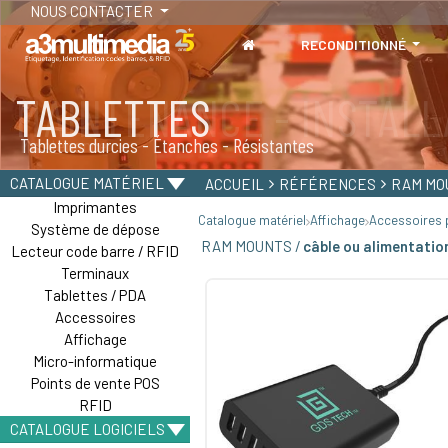
NOUS CONTACTER
RECONDITIONNÉ
TABLETTES
Tablettes durcies - Étanches - Résistantes
CATALOGUE MATÉRIEL
ACCUEIL
RÉFÉRENCES
RAM MO
Imprimantes
Catalogue matériel
Affichage
Accessoires p
Système de dépose
RAM MOUNTS /
câble ou alimentati
Lecteur code barre / RFID
Terminaux
Tablettes / PDA
Accessoires
Affichage
Micro-informatique
Points de vente POS
RFID
CATALOGUE LOGICIELS