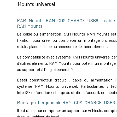
Mounts universel
RAM Mounts RAM-GDS-CHARGE-USB6 : câble o
RAM Mounts
Le câble ou alimentation RAM Mounts RAM Mounts es
fixation pour créer ou compléter un montage professio
rotule, plaque, pince ou accessoire de raccordement.
La compatibilité avec système RAM Mounts universel perm
d’autres éléments RAM Mounts pour obtenir un montage a
au support et à l’angle recherché.
Détail constructeur traduit : câble ou alimentatio
système RAM Mounts universel. Particularités : te
IntelliSkin; fonction : charge ou station d’accueil; connect
Montage et ergonomie RAM-GDS-CHARGE-USB6
Il est utile pour composer un support sur véhicule, comptoi
établi ou tableau de bord.