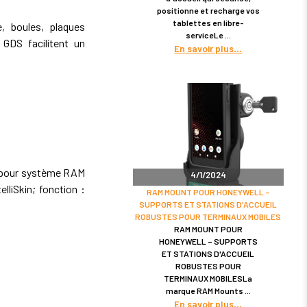
positionne et recharge vos
tablettes en libre-
 boules, plaques
serviceLe
GDS facilitent un
En savoir plus
 pour système RAM
4/1/2024
elliSkin; fonction :
RAM MOUNT POUR HONEYWELL –
SUPPORTS ET STATIONS D'ACCUEIL
ROBUSTES POUR TERMINAUX MOBILES
RAM MOUNT POUR
HONEYWELL – SUPPORTS
ET STATIONS D'ACCUEIL
ROBUSTES POUR
TERMINAUX MOBILESLa
marque RAM Mounts
En savoir plus