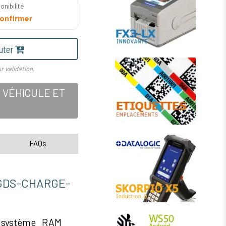
onibilité
onfirmer
uter
r validation.
 VÉHICULE ET
FAQs
DS-CHARGE-
 système RAM