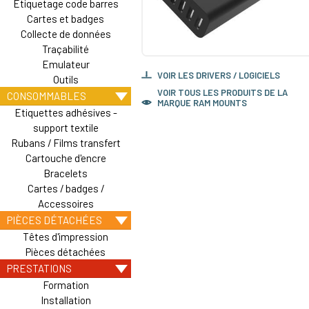
Etiquetage code barres
Cartes et badges
Collecte de données
Traçabilité
Emulateur
VOIR LES DRIVERS / LOGICIELS
Outils
VOIR TOUS LES PRODUITS DE LA
CONSOMMABLES
MARQUE RAM MOUNTS
Etiquettes adhésives -
support textile
Rubans / Films transfert
Cartouche d'encre
Bracelets
Cartes / badges /
Accessoires
PIÈCES DÉTACHÉES
Têtes d'impression
Pièces détachées
PRESTATIONS
Formation
Installation