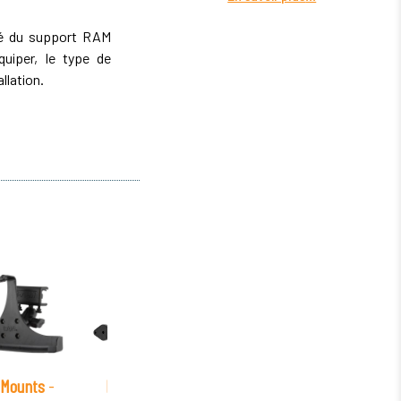
ité du support RAM
iper, le type de
allation.
Mounts
-
RAM Mounts
-
RAM Mounts
-
RAM