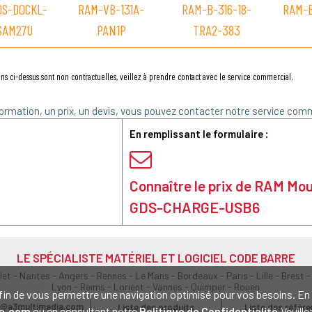
DS-DOCKL-
RAM-VB-131A-
RAM-B-316-18-
RAM-B
SAM27U
PAN1P
TRA2-383
ns ci-dessus sont non contractuelles, veillez à prendre contact avec le service commercial.
ormation, un prix, un devis, vous pouvez contacter notre service comm
En remplissant le formulaire :
Connaître le prix de RAM Mo
GDS-CHARGE-USB6
LE SPÉCIALISTE MATÉRIEL ET LOGICIEL CODE BARRE
olet - Nantes - Angers - Rennes - Le Mans - Bordeaux - Paris - Lille - Brest -
Lyon - Reims - Lorient - Vannes - Quimper - Rouen
s afin de vous permettre une navigation optimisé pour vos besoins. 
@a3multimedia.com
Liste des produits
Liste des référ
a.com
ou en consultant notre
Politique de Confidentialité
.Veuill