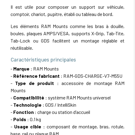
Il est utile pour composer un support sur véhicule,
comptoir, chariot, pupitre, établi ou tableau de bord.
Les éléments RAM Mounts comme les bras à douille,
boules, plaques AMPS/VESA, supports X-Grip, Tab-Tite,
Tab-Lock ou GDS facilitent un montage réglable et
réutilisable.
Caractéristiques principales
-
Marque
: RAM Mounts
-
Référence fabricant
: RAM-GDS-CHARGE-V7-M55U
-
Type de produit
: accessoire de montage RAM
Mounts
-
Compatibilité
: système RAM Mounts universel
-
Technologie
: GDS / IntelliSkin
-
Fonction
: charge ou station d’accueil
-
Poids
: 0.1 kg
-
Usage cible
: composant de montage, bras, rotule,
base, rail ou plaque RAM