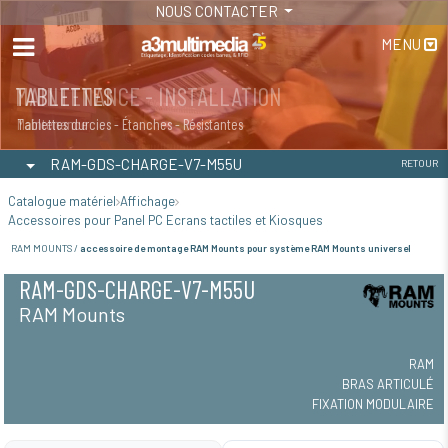
NOUS CONTACTER
MENU
MAINTENANCE - INSTALLATION
TABLETTES
Maintenance
Tablettes durcies - Étanches - Résistantes
RAM-GDS-CHARGE-V7-M55U
RETOUR
Catalogue matériel
Affichage
Accessoires pour Panel PC Ecrans tactiles et Kiosques
RAM MOUNTS /
accessoire de montage RAM Mounts pour système RAM Mounts universel
RAM-GDS-CHARGE-V7-M55U
RAM Mounts
RAM
BRAS ARTICULÉ
FIXATION MODULAIRE