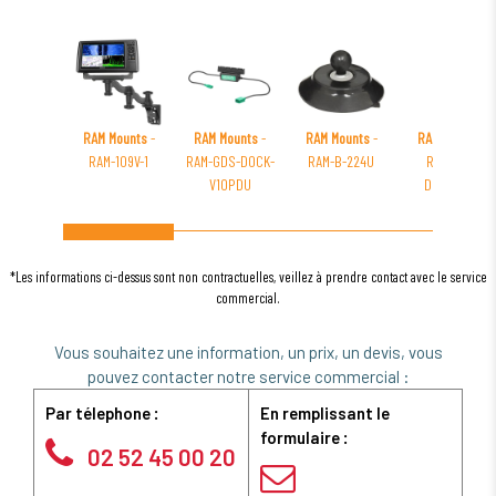
RAM Mounts
-
RAM Mounts
-
RAM Mounts
-
RAM Mounts
-
RAM-109V-1
RAM-GDS-DOCK-
RAM-B-224U
RAM-GDS-
V10PDU
DOCKL-V2-
AP23U
*Les informations ci-dessus sont non contractuelles, veillez à prendre contact avec le service
commercial.
Vous souhaitez une information, un prix, un devis, vous
pouvez contacter notre service commercial :
Par télephone :
En remplissant le
formulaire :
02 52 45 00 20