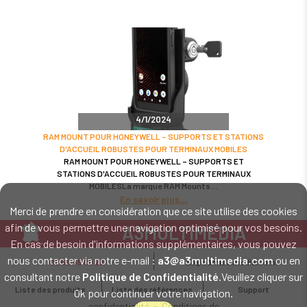
4/1/2024
RAM MOUNT POUR HONEYWELL – SUPPORTS ET STATIONS
D'ACCUEIL ROBUSTES POUR TERMINAUX MOBILES
RAM MOUNT POUR HONEYWELL – SUPPORTS ET
STATIONS D'ACCUEIL ROBUSTES POUR TERMINAUX
MOBILESLa marque RAM Mounts
En savoir plus
Merci de prendre en considération que ce site utilise des cookies
afin de vous permettre une navigation optimisé pour vos besoins.
A3MULTIMEDIA
En cas de besoin d'informations supplémentaires, vous pouvez
LE SPÉCIALISTE MATÉRIEL ET LOGICIEL CODE BARRE
nous contacter via notre e-mail :
a3@a3multimedia.com
ou en
02 52 45 00 20
a3@a3multimedia.com
Intervention sur tout le territoire : Cholet - Nantes - Angers - Rennes - Le
consultant notre
Politique de Confidentialité
.Veuillez cliquer sur
Mans - Bordeaux - Paris - Lille - Brest - Toulouse - Marseille - Poitiers -
Liste des produits
Liste des références
Support
Ok pour continuer votre navigation.
Caen - Lyon - Reims - Lorient - Vannes - Quimper - Rouen
Mentions légales
-
Politique de
confidentialité
-
Conditions de