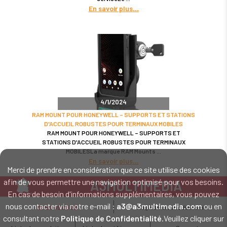
En savoir plus
4/1/2024
RAM MOUNT POUR HONEYWELL – SUPPORTS ET STATIONS
D'ACCUEIL ROBUSTES POUR TERMINAUX MOBILES
RAM MOUNT POUR HONEYWELL – SUPPORTS ET
STATIONS D'ACCUEIL ROBUSTES POUR TERMINAUX
MOBILESLa marque RAM Mounts
En savoir plus
Merci de prendre en considération que ce site utilise des cookies
afin de vous permettre une navigation optimisé pour vos besoins.
A3MULTIMEDIA
En cas de besoin d'informations supplémentaires, vous pouvez
LE SPÉCIALISTE MATÉRIEL ET LOGICIEL CODE BARRE
nous contacter via notre e-mail :
a3@a3multimedia.com
ou en
02 52 45 00 20
a3@a3multimedia.com
Intervention sur tout le territoire : Cholet - Nantes - Angers - Rennes - Le
consultant notre
Politique de Confidentialité
.Veuillez cliquer sur
Mans - Bordeaux - Paris - Lille - Brest - Toulouse - Marseille - Poitiers -