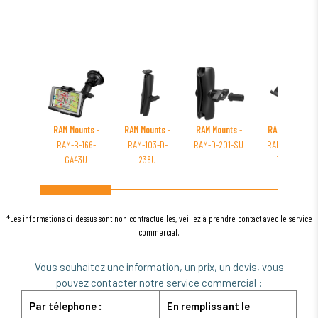
RAM Mounts
-
RAM Mounts
-
RAM Mounts
-
RAM Mounts
-
RAM-B-166-
RAM-103-D-
RAM-D-201-SU
RAM-B-299-3-
GA43U
238U
TAB30U
*Les informations ci-dessus sont non contractuelles, veillez à prendre contact avec le service
commercial.
Vous souhaitez une information, un prix, un devis, vous
pouvez contacter notre service commercial :
Par télephone :
En remplissant le