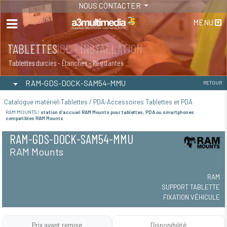
NOUS CONTACTER
MENU
MAINTENANCE - INSTALLATION
TABLETTES
Maintenance
Tablettes durcies - Étanches - Résistantes
RAM-GDS-DOCK-SAM54-MMU
RETOUR
Catalogue matériel
Tablettes / PDA
Accessoires Tablettes et PDA
RAM MOUNTS /
station d’accueil RAM Mounts pour tablettes; PDA ou smartphones
compatibles RAM Mounts
RAM-GDS-DOCK-SAM54-MMU
RAM Mounts
RAM
SUPPORT TABLETTE
FIXATION VÉHICULE
Prix avant remise
Disponibilité