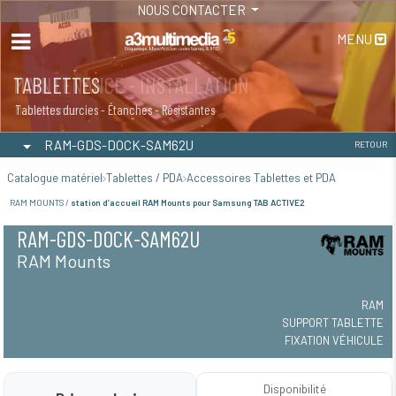
NOUS CONTACTER
MENU
MAINTENANCE - INSTALLATION
TABLETTES
Maintenance
Tablettes durcies - Étanches - Résistantes
RAM-GDS-DOCK-SAM62U
RETOUR
Catalogue matériel
Tablettes / PDA
Accessoires Tablettes et PDA
RAM MOUNTS /
station d’accueil RAM Mounts pour Samsung TAB ACTIVE2
RAM-GDS-DOCK-SAM62U
RAM Mounts
RAM
SUPPORT TABLETTE
FIXATION VÉHICULE
Disponibilité