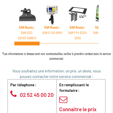
RAM Mounts
-
RAM Mounts
-
RAM Mounts
-
RAM Mounts
-
RAM-GDS-
RAM-D-101-RM1U
RAM-FP4-6300-
RAM-HOL-AQ7-2
DOCKT-SAM67U
2600
I5CU
*Les informations ci-dessus sont non contractuelles, veillez à prendre contact avec le service
commercial.
Vous souhaitez une information, un prix, un devis, vous
pouvez contacter notre service commercial :
Par télephone :
En remplissant le
formulaire :
02 52 45 00 20
Connaître le prix