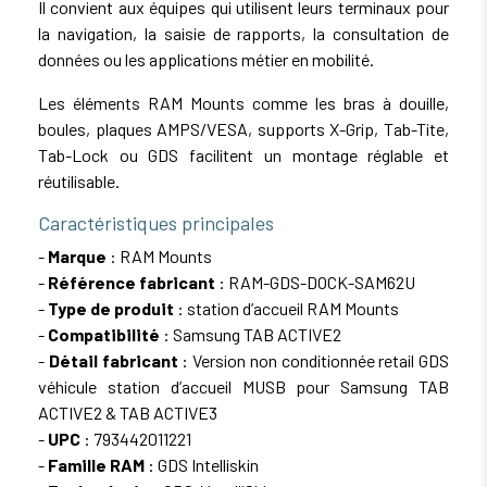
Il convient aux équipes qui utilisent leurs terminaux pour
la navigation, la saisie de rapports, la consultation de
données ou les applications métier en mobilité.
Les éléments RAM Mounts comme les bras à douille,
boules, plaques AMPS/VESA, supports X-Grip, Tab-Tite,
Tab-Lock ou GDS facilitent un montage réglable et
réutilisable.
Caractéristiques principales
-
Marque
: RAM Mounts
-
Référence fabricant
: RAM-GDS-DOCK-SAM62U
-
Type de produit
: station d’accueil RAM Mounts
-
Compatibilité
: Samsung TAB ACTIVE2
-
Détail fabricant
: Version non conditionnée retail GDS
véhicule station d’accueil MUSB pour Samsung TAB
ACTIVE2 & TAB ACTIVE3
-
UPC
: 793442011221
-
Famille RAM
: GDS Intelliskin