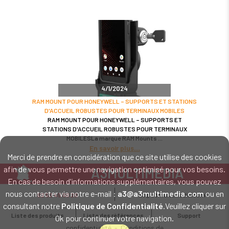
4/1/2024
RAM MOUNT POUR HONEYWELL – SUPPORTS ET STATIONS
D'ACCUEIL ROBUSTES POUR TERMINAUX MOBILES
RAM MOUNT POUR HONEYWELL – SUPPORTS ET
STATIONS D'ACCUEIL ROBUSTES POUR TERMINAUX
MOBILESLa marque RAM Mounts
En savoir plus
Merci de prendre en considération que ce site utilise des cookies
afin de vous permettre une navigation optimisé pour vos besoins.
A3MULTIMEDIA
En cas de besoin d'informations supplémentaires, vous pouvez
LE SPÉCIALISTE MATÉRIEL ET LOGICIEL CODE BARRE
nous contacter via notre e-mail :
a3@a3multimedia.com
ou en
02 52 45 00 20
a3@a3multimedia.com
Intervention sur tout le territoire : Cholet - Nantes - Angers - Rennes - Le
consultant notre
Politique de Confidentialité
.Veuillez cliquer sur
Mans - Bordeaux - Paris - Lille - Brest - Toulouse - Marseille - Poitiers -
Liste des produits
Liste des références
Support
Ok pour continuer votre navigation.
Caen - Lyon - Reims - Lorient - Vannes - Quimper - Rouen
Mentions légales
-
Politique de
confidentialité
-
Conditions de