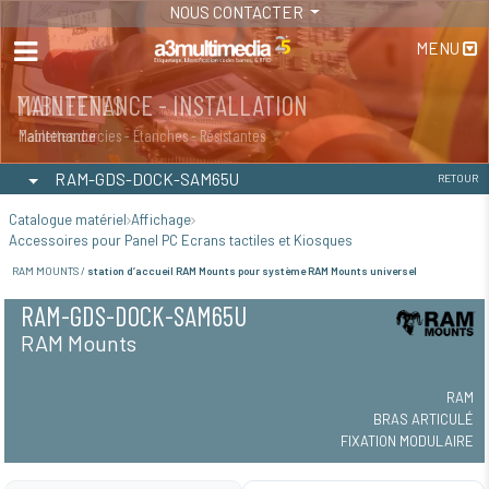
NOUS CONTACTER
MENU
MAINTENANCE - INSTALLATION
TABLETTES
Maintenance
Tablettes durcies - Étanches - Résistantes
RAM-GDS-DOCK-SAM65U
RETOUR
Catalogue matériel
Affichage
Accessoires pour Panel PC Ecrans tactiles et Kiosques
RAM MOUNTS /
station d’accueil RAM Mounts pour système RAM Mounts universel
RAM-GDS-DOCK-SAM65U
RAM Mounts
RAM
BRAS ARTICULÉ
FIXATION MODULAIRE