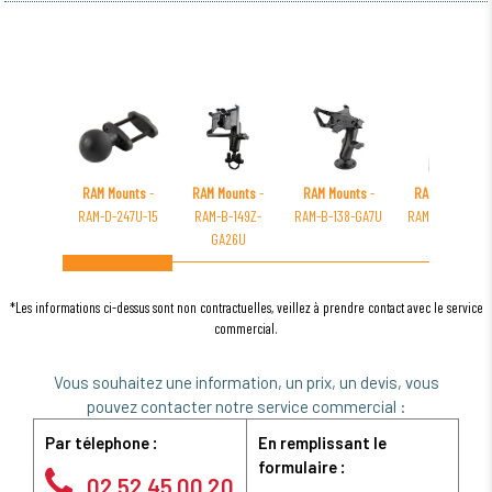
RAM Mounts
-
RAM Mounts
-
RAM Mounts
-
RAM Mounts
-
RAM-D-247U-15
RAM-B-149Z-
RAM-B-138-GA7U
RAM-GDS-SKIN-
GA26U
SAM77
*Les informations ci-dessus sont non contractuelles, veillez à prendre contact avec le service
commercial.
Vous souhaitez une information, un prix, un devis, vous
pouvez contacter notre service commercial :
Par télephone :
En remplissant le
formulaire :
02 52 45 00 20