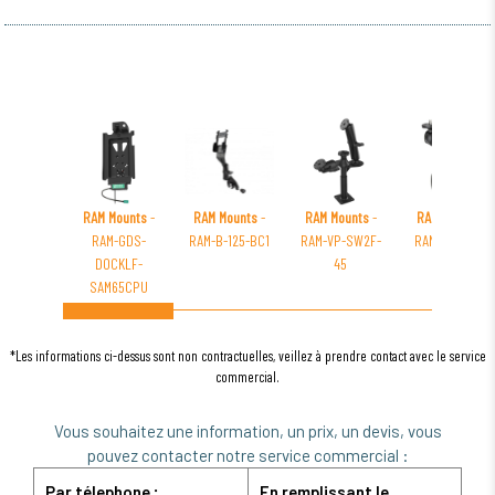
RAM Mounts
-
RAM Mounts
-
RAM Mounts
-
RAM Mounts
-
RAM-GDS-
RAM-B-125-BC1
RAM-VP-SW2F-
RAM-B-404-A-
DOCKLF-
45
366U
SAM65CPU
*Les informations ci-dessus sont non contractuelles, veillez à prendre contact avec le service
commercial.
Vous souhaitez une information, un prix, un devis, vous
pouvez contacter notre service commercial :
Par télephone :
En remplissant le