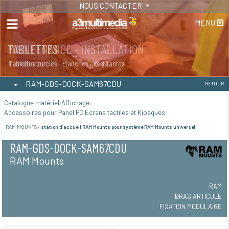
NOUS CONTACTER
MENU
MAINTENANCE - INSTALLATION
TABLETTES
Maintenance
Tablettes durcies - Étanches - Résistantes
RAM-GDS-DOCK-SAM67CDU
RETOUR
Catalogue matériel
Affichage
Accessoires pour Panel PC Ecrans tactiles et Kiosques
RAM MOUNTS /
station d’accueil RAM Mounts pour système RAM Mounts universel
RAM-GDS-DOCK-SAM67CDU
RAM Mounts
RAM
BRAS ARTICULÉ
FIXATION MODULAIRE