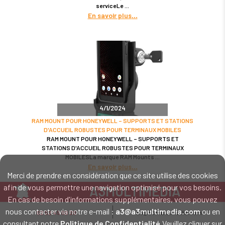
serviceLe
En savoir plus
4/1/2024
RAM MOUNT POUR HONEYWELL – SUPPORTS ET STATIONS
D'ACCUEIL ROBUSTES POUR TERMINAUX MOBILES
RAM MOUNT POUR HONEYWELL – SUPPORTS ET
STATIONS D'ACCUEIL ROBUSTES POUR TERMINAUX
MOBILESLa marque RAM Mounts
En savoir plus
Merci de prendre en considération que ce site utilise des cookies
afin de vous permettre une navigation optimisé pour vos besoins.
A3MULTIMEDIA
En cas de besoin d'informations supplémentaires, vous pouvez
LE SPÉCIALISTE MATÉRIEL ET LOGICIEL CODE BARRE
nous contacter via notre e-mail :
a3@a3multimedia.com
ou en
02 52 45 00 20
a3@a3multimedia.com
Intervention sur tout le territoire : Cholet - Nantes - Angers - Rennes - Le
consultant notre
Politique de Confidentialité
.Veuillez cliquer sur