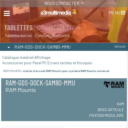
NOUS CONTACTER
MENU
MAINTENANCE - INSTALLATION
TABLETTES
Maintenance
Tablettes durcies - Étanches - Résistantes
RAM-GDS-DOCK-SAM80-MMU
RETOUR
Catalogue matériel
Affichage
Accessoires pour Panel PC Ecrans tactiles et Kiosques
RAM MOUNTS /
station d’accueil RAM Mounts pour système RAM Mounts universel
RAM-GDS-DOCK-SAM80-MMU
RAM Mounts
RAM
BRAS ARTICULÉ
FIXATION MODULAIRE