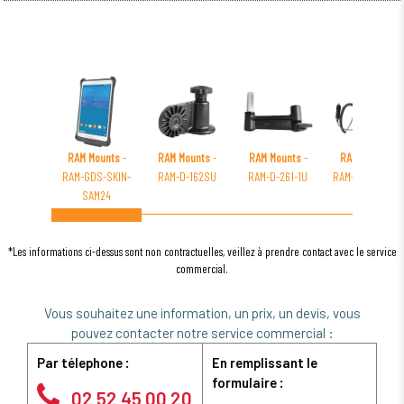
RAM Mounts
-
RAM Mounts
-
RAM Mounts
-
RAM Mounts
-
RAM-GDS-SKIN-
RAM-D-162SU
RAM-D-261-1U
RAM-HOL-IN11P
SAM24
*Les informations ci-dessus sont non contractuelles, veillez à prendre contact avec le service
commercial.
Vous souhaitez une information, un prix, un devis, vous
pouvez contacter notre service commercial :
Par télephone :
En remplissant le
formulaire :
02 52 45 00 20