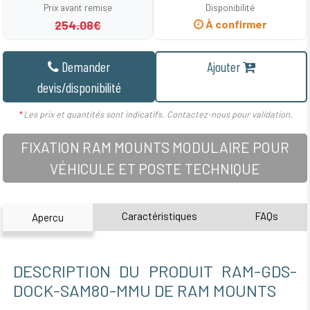
Prix avant remise
Disponibilité
254.08€
À confirmer
Demander
Ajouter
devis/disponibilité
*
Les prix et quantités sont indicatifs. Contactez-nous pour validation.
FIXATION RAM MOUNTS MODULAIRE POUR
VÉHICULE ET POSTE TECHNIQUE
Caractéristiques
FAQs
Apercu
DESCRIPTION DU PRODUIT RAM-GDS-
DOCK-SAM80-MMU DE RAM MOUNTS