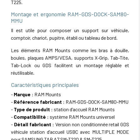
T225.
Montage et ergonomie RAM-GDS-DOCK-SAM80-
MMU
Il est utile pour composer un support sur véhicule,
comptoir, chariot, pupitre, établi ou tableau de bord.
Les éléments RAM Mounts comme les bras à douille,
boules, plaques AMPS/VESA, supports X-Grip, Tab-Tite,
Tab-Lock ou GDS facilitent un montage réglable et
réutilisable.
Caractéristiques principales
-
Marque
: RAM Mounts
-
Référence fabricant
: RAM-GDS-DOCK-SAM80-MMU
-
Type de produit
: station d’accueil RAM Mounts
-
Compatibilité
: système RAM Mounts universel
-
Détail fabricant
: Version non conditionnée retail GDS
véhicule station d’accueil USBC avec MULTIPLE MODE
pour SAMSUNG TAB A7 SM-T220 & SM-T225