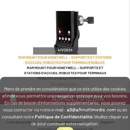
4/1/2024
RAM MOUNT POUR HONEYWELL – SUPPORTS ET STATIONS
D'ACCUEIL ROBUSTES POUR TERMINAUX MOBILES
RAM MOUNT POUR HONEYWELL – SUPPORTS ET
STATIONS D'ACCUEIL ROBUSTES POUR TERMINAUX
MOBILESLa marque RAM Mounts
En savoir plus
Merci de prendre en considération que ce site utilise des cookies
afin de vous permettre une navigation optimisé pour vos besoins.
A3MULTIMEDIA
En cas de besoin d'informations supplémentaires, vous pouvez
LE SPÉCIALISTE MATÉRIEL ET LOGICIEL CODE BARRE
nous contacter via notre e-mail :
a3@a3multimedia.com
ou en
02 52 45 00 20
a3@a3multimedia.com
Intervention sur tout le territoire : Cholet - Nantes - Angers - Rennes - Le
consultant notre
Politique de Confidentialité
.Veuillez cliquer sur
Mans - Bordeaux - Paris - Lille - Brest - Toulouse - Marseille - Poitiers -
Liste des produits
Liste des références
Support
Ok pour continuer votre navigation.
Caen - Lyon - Reims - Lorient - Vannes - Quimper - Rouen
Mentions légales
-
Politique de
confidentialité
-
Conditions de