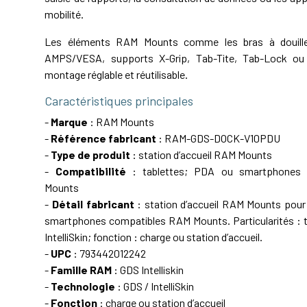
mobilité.
Les éléments RAM Mounts comme les bras à douille,
AMPS/VESA, supports X-Grip, Tab-Tite, Tab-Lock ou 
montage réglable et réutilisable.
Caractéristiques principales
-
Marque
: RAM Mounts
-
Référence fabricant
: RAM-GDS-DOCK-V10PDU
-
Type de produit
: station d’accueil RAM Mounts
-
Compatibilité
: tablettes; PDA ou smartphones
Mounts
-
Détail fabricant
: station d’accueil RAM Mounts pour
smartphones compatibles RAM Mounts. Particularités : t
IntelliSkin; fonction : charge ou station d’accueil.
-
UPC
: 793442012242
-
Famille RAM
: GDS Intelliskin
-
Technologie
: GDS / IntelliSkin
-
Fonction
: charge ou station d’accueil