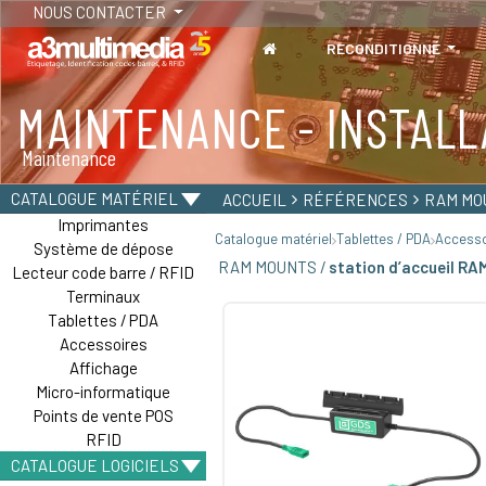
NOUS CONTACTER
RECONDITIONNÉ
MAINTENANCE - INSTALL
TABLETTES
Maintenance
Tablettes durcies - Étanches - Résistantes
CATALOGUE MATÉRIEL
ACCUEIL
RÉFÉRENCES
RAM MO
Imprimantes
Catalogue matériel
Tablettes / PDA
Accesso
Système de dépose
RAM MOUNTS /
station d’accueil R
Lecteur code barre / RFID
Terminaux
Tablettes / PDA
Accessoires
Affichage
Micro-informatique
Points de vente POS
RFID
CATALOGUE LOGICIELS