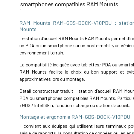
smartphones compatibles RAM Mounts
RAM Mounts RAM-GDS-DOCK-V10PDU : station
Mounts
Le station d’accueil RAM Mounts RAM Mounts permet d’inst
un PDA ou un smartphone sur un poste mobile, un véhicul
environnement terrain.
La compatibilité indiquée avec tablettes; PDA ou smart
RAM Mounts facilite le choix du bon support et évit
approximatives lors du montage.
Détail constructeur traduit : station d’accueil RAM Mou
PDA ou smartphones compatibles RAM Mounts. Particular
: GDS / IntelliSkin; fonction : charge ou station d’accueil..
Montage et ergonomie RAM-GDS-DOCK-V10PDU
Il convient aux équipes qui utilisent leurs terminaux pou
saisie de rapports, la consultation de données ou les app