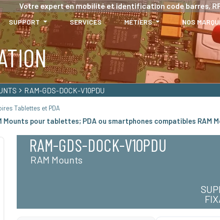
Votre expert en mobilité et identification code barres, RF
SUPPORT
SERVICES
MÉTIERS
NOS MARQU
ATION
UNTS
RAM-GDS-DOCK-V10PDU
ires Tablettes et PDA
AM Mounts pour tablettes; PDA ou smartphones compatibles RAM 
RAM-GDS-DOCK-V10PDU
RAM Mounts
SUP
FI