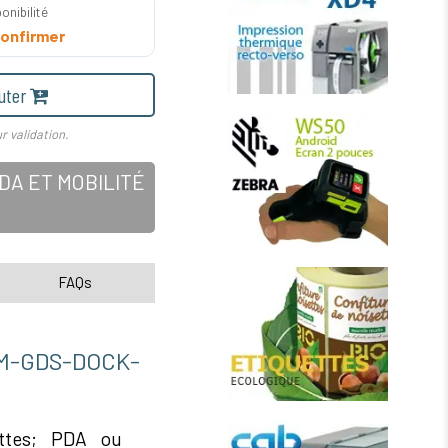
onibilité
onfirmer
uter
r validation.
A ET MOBILITÉ
FAQs
-GDS-DOCK-
ettes; PDA ou