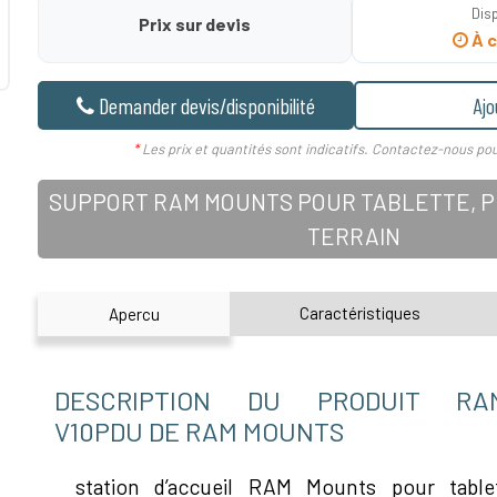
Disp
Prix sur devis
À c
Demander devis/disponibilité
Ajo
*
Les prix et quantités sont indicatifs. Contactez-nous pou
SUPPORT RAM MOUNTS POUR TABLETTE, PD
TERRAIN
Caractéristiques
Apercu
DESCRIPTION DU PRODUIT RAM
V10PDU DE RAM MOUNTS
station d’accueil RAM Mounts pour tabl