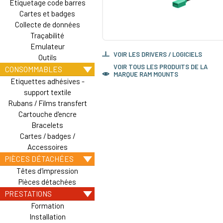
Etiquetage code barres
Cartes et badges
Collecte de données
Traçabilité
Emulateur
VOIR LES DRIVERS / LOGICIELS
Outils
VOIR TOUS LES PRODUITS DE LA
CONSOMMABLES
MARQUE RAM MOUNTS
Etiquettes adhésives -
support textile
Rubans / Films transfert
Cartouche d'encre
Bracelets
Cartes / badges /
Accessoires
PIÈCES DÉTACHÉES
Têtes d'impression
Pièces détachées
PRESTATIONS
Formation
Installation