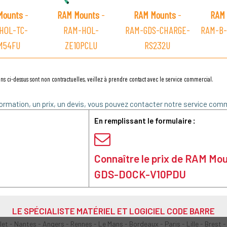
Mounts
-
RAM Mounts
-
RAM Mounts
-
RAM 
HOL-TC-
RAM-HOL-
RAM-GDS-CHARGE-
RAM-B-
M54FU
ZE10PCLU
RS232U
ns ci-dessus sont non contractuelles, veillez à prendre contact avec le service commercial.
ormation, un prix, un devis, vous pouvez contacter notre service comm
En remplissant le formulaire :
Connaître le prix de RAM Mo
GDS-DOCK-V10PDU
LE SPÉCIALISTE MATÉRIEL ET LOGICIEL CODE BARRE
olet - Nantes - Angers - Rennes - Le Mans - Bordeaux - Paris - Lille - Brest -