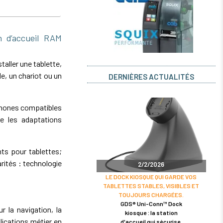
 d’accueil RAM
aller une tablette,
e, un chariot ou un
DERNIÈRES ACTUALITÉS
phones compatibles
e les adaptations
nts pour tablettes;
ités : technologie
2/2/2026
LE DOCK KIOSQUE QUI GARDE VOS
TABLETTES STABLES, VISIBLES ET
TOUJOURS CHARGÉES.
GDS® Uni-Conn™ Dock
r la navigation, la
kiosque : la station
lications métier en
d'accueil qui sécurise,