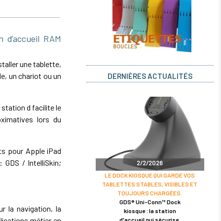
 d’accueil RAM
aller une tablette,
e, un chariot ou un
DERNIÈRES ACTUALITÉS
tation d facilite le
ximatives lors du
nts pour Apple iPad
 GDS / IntelliSkin;
2/2/2026
LE DOCK KIOSQUE QUI GARDE VOS
TABLETTES STABLES, VISIBLES ET
TOUJOURS CHARGÉES.
GDS® Uni-Conn™ Dock
r la navigation, la
kiosque : la station
lications métier en
d'accueil qui sécurise,