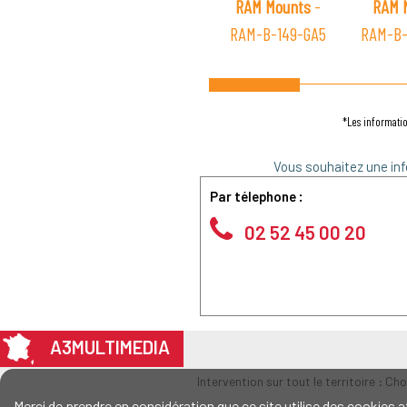
RAM Mounts
-
RAM 
RAM-B-149-GA5
RAM-B-
*Les informatio
Vous souhaitez une inf
Par télephone :
02 52 45 00 20
A3MULTIMEDIA
Intervention sur tout le territoire : Ch
Merci de prendre en considération que ce site utilise des cookie