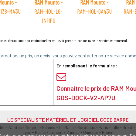
Mounts
-
RAM Mounts
-
RAM Mounts
-
RAM 
138-MA3U
RAM-HOL-LG-
RAM-HOL-GA43U
RAM-B
IN11PU
ns ci-dessus sont non contractuelles, veillez à prendre contact avec le service commercial.
ormation, un prix, un devis, vous pouvez contacter notre service comm
En remplissant le formulaire :
Connaître le prix de RAM Mo
GDS-DOCK-V2-AP7U
LE SPÉCIALISTE MATÉRIEL ET LOGICIEL CODE BARRE
olet - Nantes - Angers - Rennes - Le Mans - Bordeaux - Paris - Lille - Brest -
Lyon - Reims - Lorient - Vannes - Quimper - Rouen
s afin de vous permettre une navigation optimisé pour vos besoins. 