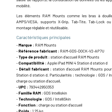
mobilité.
Les éléments RAM Mounts comme les bras à douille,
AMPS/VESA, supports X-Grip, Tab-Tite, Tab-Lock ou 
montage réglable et réutilisable.
Caractéristiques principales
-
Marque
: RAM Mounts
-
Référence fabricant
: RAM-GDS-DOCK-V2-AP7U
-
Type de produit
: station d’accueil RAM Mounts
-
Compatibilité
: Apple iPad MINI 4 Station d station d
-
Détail fabricant
: station d’accueil RAM Mounts pour
Station d station d. Particularités : technologie : GDS / Int
charge ou station d’accueil.
-
UPC
: 793442950353
-
Famille RAM
: GDS Intelliskin
-
Technologie
: GDS / IntelliSkin
-
Fonction
: charge ou station d’accueil
-
Poids
: 1.25 kg