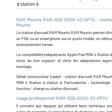
d station d
RAM Mounts RAM-GDS-DOCK-V2-AP7U : station
Mounts
Le station d’accueil RAM Mounts RAM Mounts permet d’inst
un PDA ou un smartphone sur un poste mobile, un véhicul
environnement terrain.
La compatibilité indiquée avec Apple iPad MINI 4 Station d s
choix du bon support et évite les adaptations appro
montage.
Détail constructeur traduit : station d’accueil RAM Mou
MINI 4 Station d station d. Particularités : technologie :
fonction : charge ou station d’accueil..
Usage professionnel RAM-GDS-DOCK-V2-AP7U
Il convient aux équipes qui utilisent leurs terminaux pou
saisie de rapports, la consultation de données ou les app