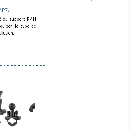
-AP7U
ité du support RAM
iper, le type de
allation.