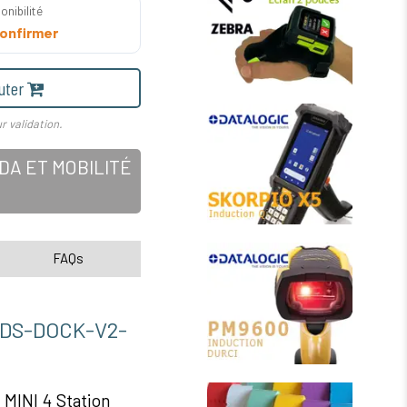
onibilité
onfirmer
uter
r validation.
A ET MOBILITÉ
FAQs
DS-DOCK-V2-
 MINI 4 Station