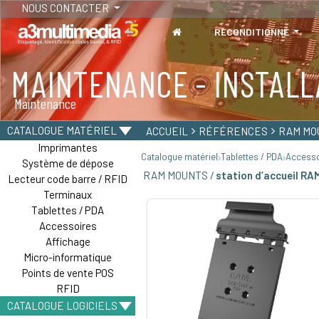
NOUS CONTACTER
RECONDITIONNÉ
MAINTENANCE - INSTALL
TABLETTES
Maintenance
Tablettes durcies - Étanches - Résistantes
CATALOGUE MATÉRIEL
ACCUEIL
RÉFÉRENCES
RAM MO
Imprimantes
Catalogue matériel
Tablettes / PDA
Accesso
Système de dépose
RAM MOUNTS /
station d’accueil RAM
Lecteur code barre / RFID
Terminaux
Tablettes / PDA
Accessoires
Affichage
Micro-informatique
Points de vente POS
RFID
CATALOGUE LOGICIELS