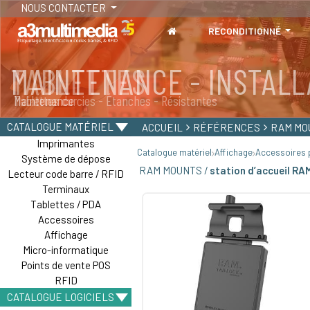
NOUS CONTACTER
RECONDITIONNÉ
MAINTENANCE - INSTALL
TABLETTES
Maintenance
Tablettes durcies - Étanches - Résistantes
CATALOGUE MATÉRIEL
ACCUEIL
RÉFÉRENCES
RAM MO
Imprimantes
Catalogue matériel
Affichage
Accessoires p
Système de dépose
RAM MOUNTS /
station d’accueil RA
Lecteur code barre / RFID
Terminaux
Tablettes / PDA
Accessoires
Affichage
Micro-informatique
Points de vente POS
RFID
CATALOGUE LOGICIELS