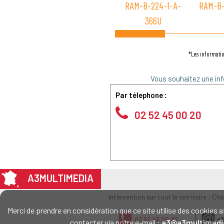
RAM-B-224-1-A-
RAM-B
366U
*Les informatio
Vous souhaitez une inf
Par télephone :
02 52 45 00 20
A3MULTIMEDIA
Intervention sur tout le territoire : Ch
Merci de prendre en considération que ce site utilise des cookie
02 52 45 00 20
a3
contacter via notre e-mail :
a3@a3multimedi