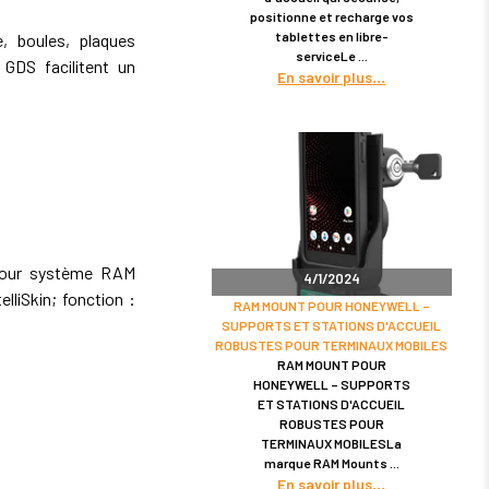
positionne et recharge vos
tablettes en libre-
 boules, plaques
serviceLe
GDS facilitent un
En savoir plus
pour système RAM
4/1/2024
elliSkin; fonction :
RAM MOUNT POUR HONEYWELL –
SUPPORTS ET STATIONS D'ACCUEIL
ROBUSTES POUR TERMINAUX MOBILES
RAM MOUNT POUR
HONEYWELL – SUPPORTS
ET STATIONS D'ACCUEIL
ROBUSTES POUR
TERMINAUX MOBILESLa
marque RAM Mounts
En savoir plus