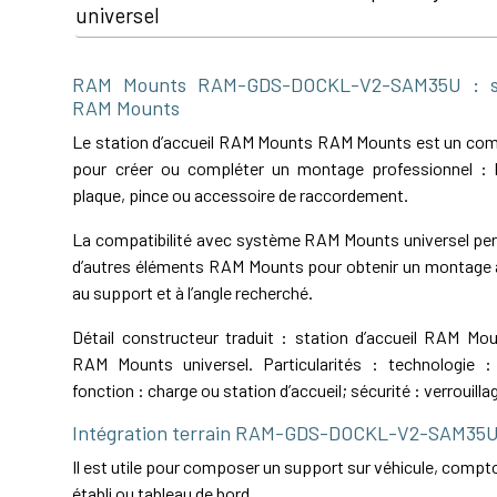
universel
RAM Mounts RAM-GDS-DOCKL-V2-SAM35U : sta
RAM Mounts
Le station d’accueil RAM Mounts RAM Mounts est un com
pour créer ou compléter un montage professionnel : b
plaque, pince ou accessoire de raccordement.
La compatibilité avec système RAM Mounts universel perm
d’autres éléments RAM Mounts pour obtenir un montage a
au support et à l’angle recherché.
Détail constructeur traduit : station d’accueil RAM M
RAM Mounts universel. Particularités : technologie : 
fonction : charge ou station d’accueil; sécurité : verrouillag
Intégration terrain RAM-GDS-DOCKL-V2-SAM35
Il est utile pour composer un support sur véhicule, comptoi
établi ou tableau de bord.