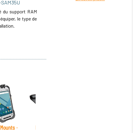
2-SAM35U
ité du support RAM
uiper, le type de
allation.
Mounts
-
RAM Mounts
-
RAM Mounts
-
RAM