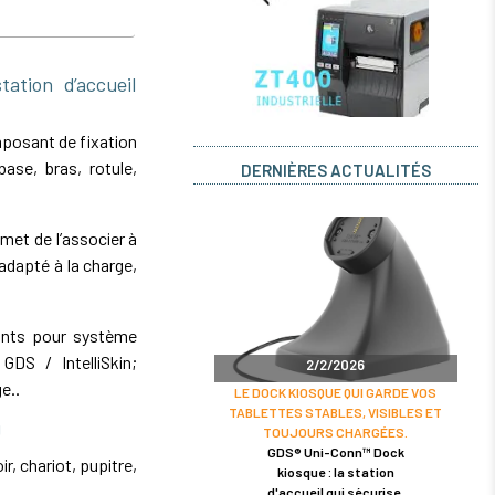
tion d’accueil
posant de fixation
ase, bras, rotule,
DERNIÈRES ACTUALITÉS
et de l’associer à
dapté à la charge,
ounts pour système
GDS / IntelliSkin;
2/2/2026
e..
LE DOCK KIOSQUE QUI GARDE VOS
TABLETTES STABLES, VISIBLES ET
U
TOUJOURS CHARGÉES.
GDS® Uni-Conn™ Dock
r, chariot, pupitre,
kiosque : la station
d'accueil qui sécurise,