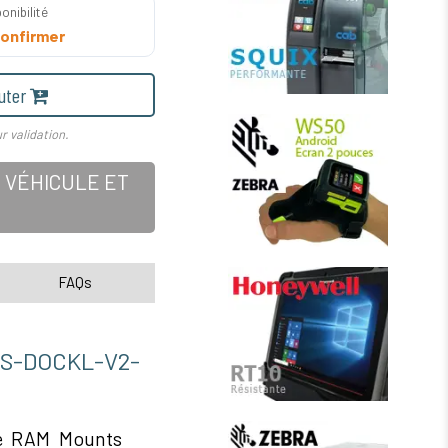
onibilité
onfirmer
uter
r validation.
 VÉHICULE ET
FAQs
S-DOCKL-V2-
me RAM Mounts