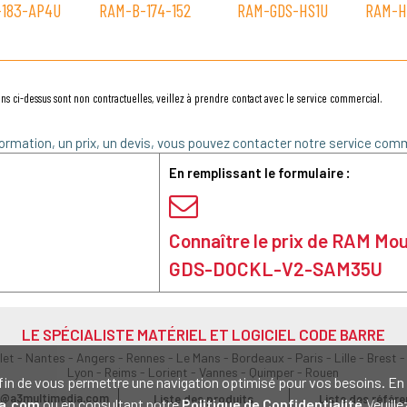
-183-AP4U
RAM-B-174-152
RAM-GDS-HS1U
RAM-H
ns ci-dessus sont non contractuelles, veillez à prendre contact avec le service commercial.
ormation, un prix, un devis, vous pouvez contacter notre service comm
En remplissant le formulaire :
Connaître le prix de RAM Mo
GDS-DOCKL-V2-SAM35U
LE SPÉCIALISTE MATÉRIEL ET LOGICIEL CODE BARRE
olet - Nantes - Angers - Rennes - Le Mans - Bordeaux - Paris - Lille - Brest -
Lyon - Reims - Lorient - Vannes - Quimper - Rouen
s afin de vous permettre une navigation optimisé pour vos besoins. 
@a3multimedia.com
Liste des produits
Liste des référ
a.com
ou en consultant notre
Politique de Confidentialité
.Veuill