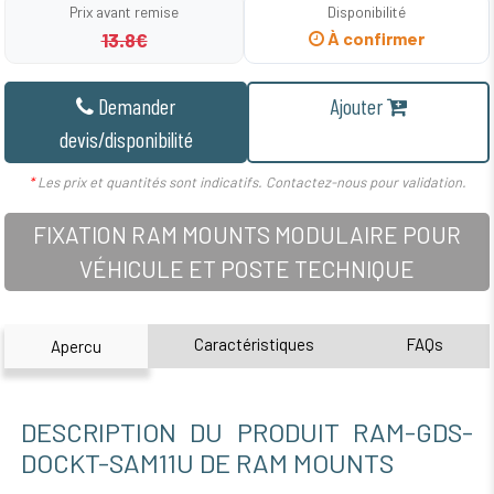
Prix avant remise
Disponibilité
13.8€
À confirmer
Demander
Ajouter
devis/disponibilité
*
Les prix et quantités sont indicatifs. Contactez-nous pour validation.
FIXATION RAM MOUNTS MODULAIRE POUR
VÉHICULE ET POSTE TECHNIQUE
Caractéristiques
FAQs
Apercu
DESCRIPTION DU PRODUIT RAM-GDS-
DOCKT-SAM11U DE RAM MOUNTS