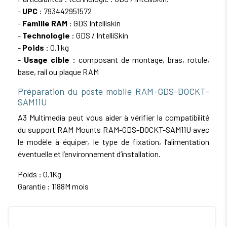
-
UPC
: 793442951572
-
Famille RAM
: GDS Intelliskin
-
Technologie
: GDS / IntelliSkin
-
Poids
: 0.1 kg
-
Usage cible
: composant de montage, bras, rotule,
base, rail ou plaque RAM
Préparation du poste mobile RAM-GDS-DOCKT-
SAM11U
A3 Multimedia peut vous aider à vérifier la compatibilité
du support RAM Mounts RAM-GDS-DOCKT-SAM11U avec
le modèle à équiper, le type de fixation, l’alimentation
éventuelle et l’environnement d’installation.
Poids : 0.1Kg
Garantie : 1188M mois