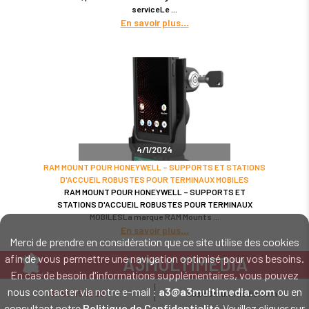
serviceLe
En savoir plus
4/1/2024
RAM MOUNT POUR HONEYWELL – SUPPORTS ET STATIONS
D'ACCUEIL ROBUSTES POUR TERMINAUX MOBILES
RAM MOUNT POUR HONEYWELL – SUPPORTS ET
STATIONS D'ACCUEIL ROBUSTES POUR TERMINAUX
MOBILESLa marque RAM Mounts
En savoir plus
Merci de prendre en considération que ce site utilise des cookies
afin de vous permettre une navigation optimisé pour vos besoins.
A3MULTIMEDIA
En cas de besoin d'informations supplémentaires, vous pouvez
LE SPÉCIALISTE MATÉRIEL ET LOGICIEL CODE BARRE
nous contacter via notre e-mail :
a3@a3multimedia.com
ou en
02 52 45 00 20
a3@a3multimedia.com
Intervention sur tout le territoire : Cholet - Nantes - Angers - Rennes - Le
consultant notre
Politique de Confidentialité
.Veuillez cliquer sur