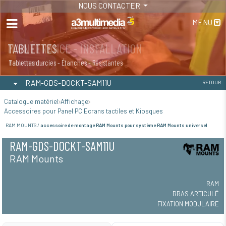
NOUS CONTACTER
MENU
MAINTENANCE - INSTALLATION
TABLETTES
Maintenance
Tablettes durcies - Étanches - Résistantes
RAM-GDS-DOCKT-SAM11U
RETOUR
Catalogue matériel
Affichage
Accessoires pour Panel PC Ecrans tactiles et Kiosques
RAM MOUNTS /
accessoire de montage RAM Mounts pour système RAM Mounts universel
RAM-GDS-DOCKT-SAM11U
RAM Mounts
RAM
BRAS ARTICULÉ
FIXATION MODULAIRE