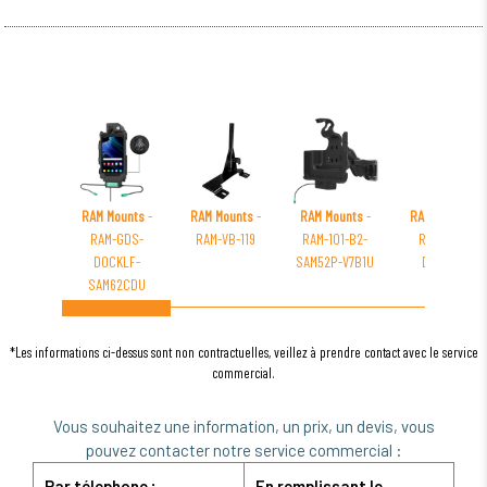
RAM Mounts
-
RAM Mounts
-
RAM Mounts
-
RAM Mounts
-
RAM-GDS-
RAM-VB-119
RAM-101-B2-
RAM-GDS-
DOCKLF-
SAM52P-V7B1U
DOCKLF-
SAM62CDU
SAM54U
*Les informations ci-dessus sont non contractuelles, veillez à prendre contact avec le service
commercial.
Vous souhaitez une information, un prix, un devis, vous
pouvez contacter notre service commercial :
Par télephone :
En remplissant le