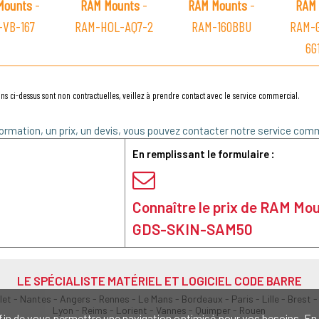
Mounts
-
RAM Mounts
-
RAM Mounts
-
RAM 
-VB-167
RAM-HOL-AQ7-2
RAM-160BBU
RAM-
6G
ns ci-dessus sont non contractuelles, veillez à prendre contact avec le service commercial.
ormation, un prix, un devis, vous pouvez contacter notre service comm
En remplissant le formulaire :
Connaître le prix de RAM Mo
GDS-SKIN-SAM50
LE SPÉCIALISTE MATÉRIEL ET LOGICIEL CODE BARRE
olet - Nantes - Angers - Rennes - Le Mans - Bordeaux - Paris - Lille - Brest -
Lyon - Reims - Lorient - Vannes - Quimper - Rouen
s afin de vous permettre une navigation optimisé pour vos besoins. 