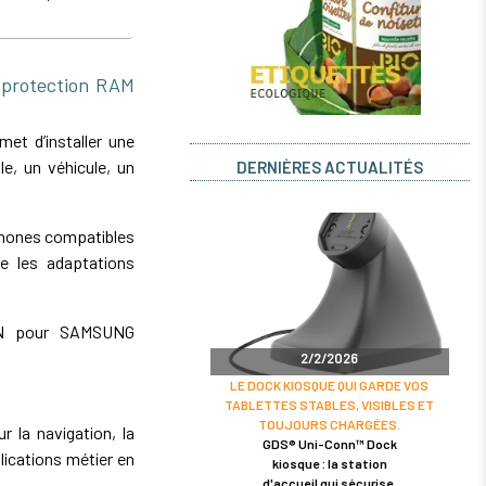
protection RAM
t d’installer une
e, un véhicule, un
DERNIÈRES ACTUALITÉS
phones compatibles
e les adaptations
KIN pour SAMSUNG
2/2/2026
LE DOCK KIOSQUE QUI GARDE VOS
TABLETTES STABLES, VISIBLES ET
TOUJOURS CHARGÉES.
r la navigation, la
GDS® Uni-Conn™ Dock
lications métier en
kiosque : la station
d'accueil qui sécurise,