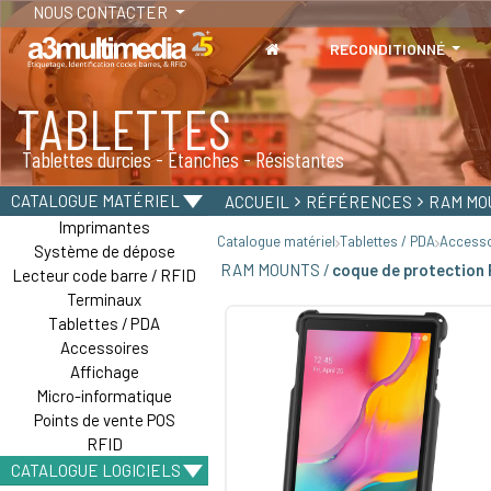
NOUS CONTACTER
RECONDITIONNÉ
TABLETTES
Tablettes durcies - Étanches - Résistantes
CATALOGUE MATÉRIEL
ACCUEIL
RÉFÉRENCES
RAM MO
Imprimantes
Catalogue matériel
Tablettes / PDA
Accesso
Système de dépose
RAM MOUNTS /
coque de protection
Lecteur code barre / RFID
Terminaux
Tablettes / PDA
Accessoires
Affichage
Micro-informatique
Points de vente POS
RFID
CATALOGUE LOGICIELS