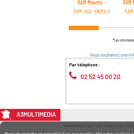
RAM Mounts
-
RAM 
RAM-HOL-SNM1LU
RAM
*Les informatio
Vous souhaitez une inf
Par télephone :
02 52 45 00 20
A3MULTIMEDIA
Intervention sur tout le territoire : Ch
Merci de prendre en considération que ce site utilise des cookie