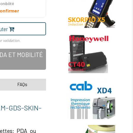
onibilité
onfirmer
uter
r validation.
A ET MOBILITÉ
FAQs
-GDS-SKIN-
ettes; PDA ou