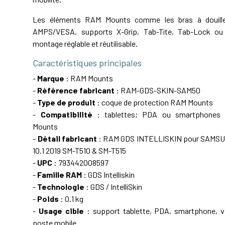
Les éléments RAM Mounts comme les bras à douille,
AMPS/VESA, supports X-Grip, Tab-Tite, Tab-Lock ou 
montage réglable et réutilisable.
Caractéristiques principales
-
Marque
: RAM Mounts
-
Référence fabricant
: RAM-GDS-SKIN-SAM50
-
Type de produit
: coque de protection RAM Mounts
-
Compatibilité
: tablettes; PDA ou smartphones
Mounts
-
Détail fabricant
: RAM GDS INTELLISKIN pour SAMS
10.1 2019 SM-T510 & SM-T515
-
UPC
: 793442008597
-
Famille RAM
: GDS Intelliskin
-
Technologie
: GDS / IntelliSkin
-
Poids
: 0.1 kg
-
Usage cible
: support tablette, PDA, smartphone, vé
poste mobile