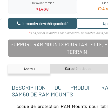
Prix avant remise
Disp
71.43€
À c
Demander devis/disponibilité
Ajo
*
Les prix et quantités sont indicatifs. Contactez-nous pou
SUPPORT RAM MOUNTS POUR TABLETTE, PD
TERRAIN
Caractéristiques
Apercu
DESCRIPTION DU PRODUIT RAM
SAM50 DE RAM MOUNTS
coque de protection RAM Mounts pour tabl