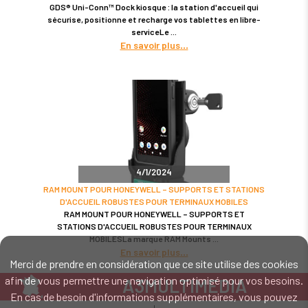
GDS® Uni-Conn™ Dock kiosque : la station d'accueil qui
sécurise, positionne et recharge vos tablettes en libre-
serviceLe
En savoir plus
4/1/2024
RAM MOUNT POUR HONEYWELL – SUPPORTS ET STATIONS
D'ACCUEIL ROBUSTES POUR TERMINAUX MOBILES
RAM MOUNT POUR HONEYWELL – SUPPORTS ET
STATIONS D'ACCUEIL ROBUSTES POUR TERMINAUX
MOBILESLa marque RAM Mounts
En savoir plus
Merci de prendre en considération que ce site utilise des cookies
afin de vous permettre une navigation optimisé pour vos besoins.
A3MULTIMEDIA
En cas de besoin d'informations supplémentaires, vous pouvez
LE SPÉCIALISTE MATÉRIEL ET LOGICIEL CODE BARRE