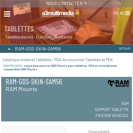
NOUS CONTACTER
MENU
MAINTENANCE - INSTALLATION
TABLETTES
Maintenance
Tablettes durcies - Étanches - Résistantes
RAM-GDS-SKIN-SAM56
RETOUR
Catalogue matériel
Tablettes / PDA
Accessoires Tablettes et PDA
RAM MOUNTS /
coque de protection RAM Mounts pour tablettes; PDA ou smartphones
compatibles RAM Mounts
RAM-GDS-SKIN-SAM56
RAM Mounts
RAM
SUPPORT TABLETTE
FIXATION VÉHICULE
Disponibilité