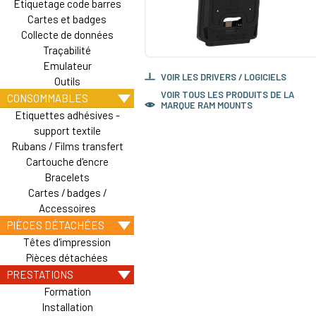
Etiquetage code barres
Cartes et badges
Collecte de données
Traçabilité
Emulateur
VOIR LES DRIVERS / LOGICIELS
Outils
VOIR TOUS LES PRODUITS DE LA
CONSOMMABLES
MARQUE RAM MOUNTS
Etiquettes adhésives -
support textile
Rubans / Films transfert
Cartouche d'encre
Bracelets
Cartes / badges /
Accessoires
PIÈCES DÉTACHÉES
Têtes d'impression
Pièces détachées
PRESTATIONS
Formation
Installation