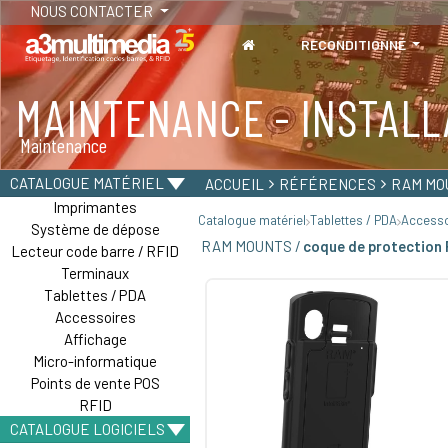
NOUS CONTACTER
RECONDITIONNÉ
MAINTENANCE - INSTALL
TABLETTES
Maintenance
Tablettes durcies - Étanches - Résistantes
CATALOGUE MATÉRIEL
ACCUEIL
RÉFÉRENCES
RAM MO
Imprimantes
Catalogue matériel
Tablettes / PDA
Accesso
Système de dépose
RAM MOUNTS /
coque de protection
Lecteur code barre / RFID
Terminaux
Tablettes / PDA
Accessoires
Affichage
Micro-informatique
Points de vente POS
RFID
CATALOGUE LOGICIELS