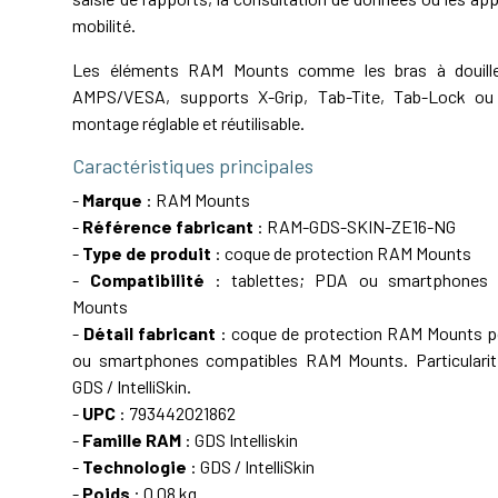
mobilité.
Les éléments RAM Mounts comme les bras à douille,
AMPS/VESA, supports X-Grip, Tab-Tite, Tab-Lock ou 
montage réglable et réutilisable.
Caractéristiques principales
-
Marque
: RAM Mounts
-
Référence fabricant
: RAM-GDS-SKIN-ZE16-NG
-
Type de produit
: coque de protection RAM Mounts
-
Compatibilité
: tablettes; PDA ou smartphones
Mounts
-
Détail fabricant
: coque de protection RAM Mounts p
ou smartphones compatibles RAM Mounts. Particularité
GDS / IntelliSkin.
-
UPC
: 793442021862
-
Famille RAM
: GDS Intelliskin
-
Technologie
: GDS / IntelliSkin
-
Poids
: 0.08 kg