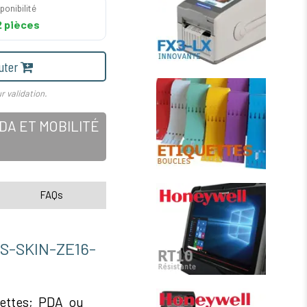
ponibilité
 pièces
uter
r validation.
A ET MOBILITÉ
FAQs
-SKIN-ZE16-
ettes; PDA ou