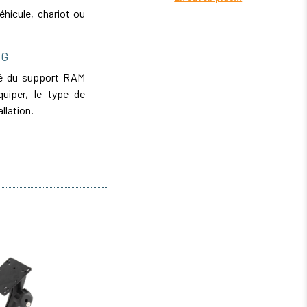
hicule, chariot ou
NG
ité du support RAM
iper, le type de
allation.