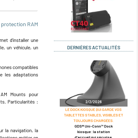
protection RAM
t d’installer une
e, un véhicule, un
DERNIÈRES ACTUALITÉS
phones compatibles
e les adaptations
 RAM Mounts pour
. Particularités :
2/2/2026
LE DOCK KIOSQUE QUI GARDE VOS
TABLETTES STABLES, VISIBLES ET
TOUJOURS CHARGÉES.
GDS® Uni-Conn™ Dock
r la navigation, la
kiosque : la station
lications métier en
d'accueil qui sécurise,