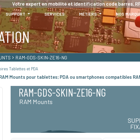
Votre expert en mobilité et identification code barres, RF
SUPPORT
SERVICES
MÉTIERS
NOS MARQU
ATION
UNTS
RAM-GDS-SKIN-ZE16-NG
ires Tablettes et PDA
 RAM Mounts pour tablettes; PDA ou smartphones compatibles R
RAM-GDS-SKIN-ZE16-NG
RAM Mounts
SUP
FI