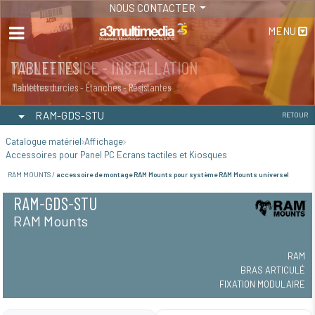
NOUS CONTACTER
MENU
MAINTENANCE - INSTALLATION
TABLETTES
Maintenance
Tablettes durcies - Étanches - Résistantes
RAM-GDS-STU
RETOUR
Catalogue matériel
Affichage
Accessoires pour Panel PC Ecrans tactiles et Kiosques
RAM MOUNTS /
accessoire de montage RAM Mounts pour système RAM Mounts universel
RAM-GDS-STU
RAM Mounts
RAM
BRAS ARTICULÉ
FIXATION MODULAIRE