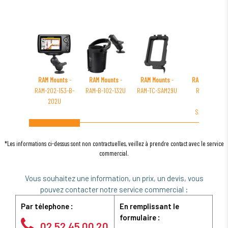
RAM Mounts
-
RAM Mounts
-
RAM Mounts
-
RAM Mounts
-
RAM-202-153-B-
RAM-B-102-132U
RAM-TC-SAM29U
RAM-GDS-
202U
DOCKF-
SAM78CPU
*Les informations ci-dessus sont non contractuelles, veillez à prendre contact avec le service
commercial.
Vous souhaitez une information, un prix, un devis, vous
pouvez contacter notre service commercial :
Par télephone :
En remplissant le
formulaire :
02 52 45 00 20