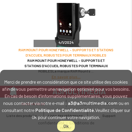
4/1/2024
RAM MOUNT POUR HONEYWELL – SUPPORTS ET STATIONS
D'ACCUEIL ROBUSTES POUR TERMINAUX MOBILES
RAM MOUNT POUR HONEYWELL – SUPPORTS ET
STATIONS D'ACCUEIL ROBUSTES POUR TERMINAUX
MOBILESLa marque RAM Mounts
En savoir plus
Merci de prendre en considération que ce site utilise des cookies
afin de vous permettre une navigation optimisé pour vos besoins.
A3MULTIMEDIA
En cas de besoin d'informations supplémentaires, vous pouvez
LE SPÉCIALISTE MATÉRIEL ET LOGICIEL CODE BARRE
nous contacter via notre e-mail :
a3@a3multimedia.com
ou en
02 52 45 00 20
a3@a3multimedia.com
Intervention sur tout le territoire : Cholet - Nantes - Angers - Rennes - Le
consultant notre
Politique de Confidentialité
.Veuillez cliquer sur
Mans - Bordeaux - Paris - Lille - Brest - Toulouse - Marseille - Poitiers -
Liste des produits
Liste des références
Support
Ok pour continuer votre navigation.
Caen - Lyon - Reims - Lorient - Vannes - Quimper - Rouen
Mentions légales
-
Politique de
confidentialité
-
Conditions de
Ok
retour