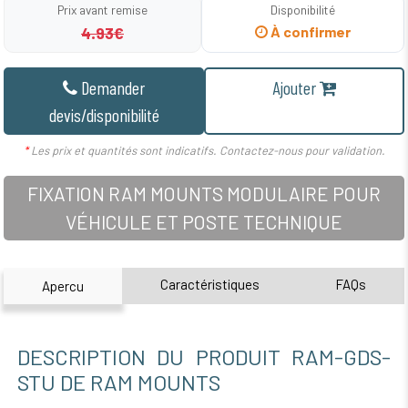
Prix avant remise
Disponibilité
4.93€
À confirmer
Demander
Ajouter
devis/disponibilité
*
Les prix et quantités sont indicatifs. Contactez-nous pour validation.
FIXATION RAM MOUNTS MODULAIRE POUR
VÉHICULE ET POSTE TECHNIQUE
Caractéristiques
FAQs
Apercu
DESCRIPTION DU PRODUIT RAM-GDS-
STU DE RAM MOUNTS