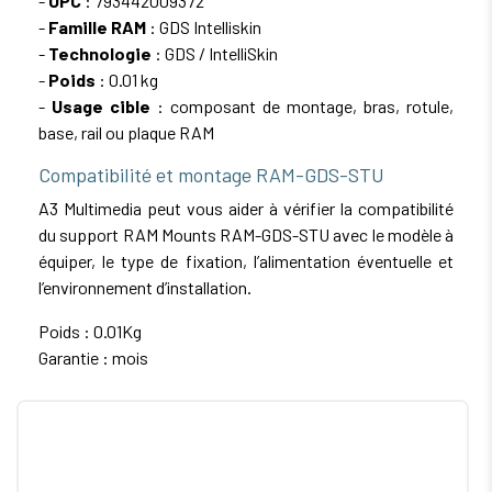
-
UPC
: 793442009372
-
Famille RAM
: GDS Intelliskin
-
Technologie
: GDS / IntelliSkin
-
Poids
: 0.01 kg
-
Usage cible
: composant de montage, bras, rotule,
base, rail ou plaque RAM
Compatibilité et montage RAM-GDS-STU
A3 Multimedia peut vous aider à vérifier la compatibilité
du support RAM Mounts RAM-GDS-STU avec le modèle à
équiper, le type de fixation, l’alimentation éventuelle et
l’environnement d’installation.
Poids : 0.01Kg
Garantie : mois