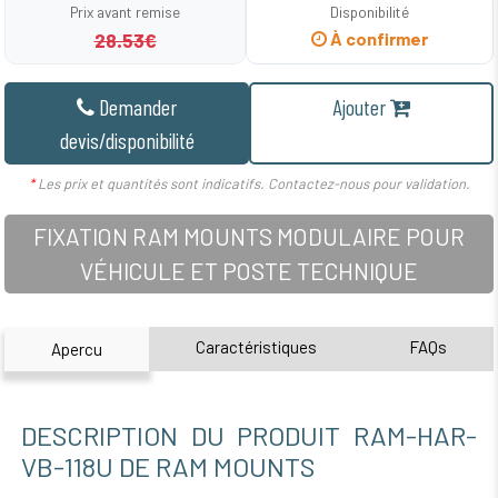
Prix avant remise
Disponibilité
28.53€
À confirmer
Demander
Ajouter
devis/disponibilité
*
Les prix et quantités sont indicatifs. Contactez-nous pour validation.
FIXATION RAM MOUNTS MODULAIRE POUR
VÉHICULE ET POSTE TECHNIQUE
Caractéristiques
FAQs
Apercu
DESCRIPTION DU PRODUIT RAM-HAR-
VB-118U DE RAM MOUNTS