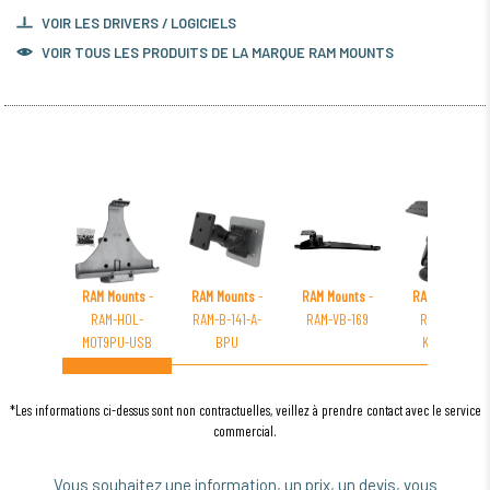
VOIR LES DRIVERS / LOGICIELS
VOIR TOUS LES PRODUITS DE LA MARQUE RAM MOUNTS
RAM Mounts
-
RAM Mounts
-
RAM Mounts
-
RAM Mounts
-
RAM-HOL-
RAM-B-141-A-
RAM-VB-169
RAM-D-111-
MOT9PU-USB
BPU
KNOB9HU
*Les informations ci-dessus sont non contractuelles, veillez à prendre contact avec le service
commercial.
Vous souhaitez une information, un prix, un devis, vous