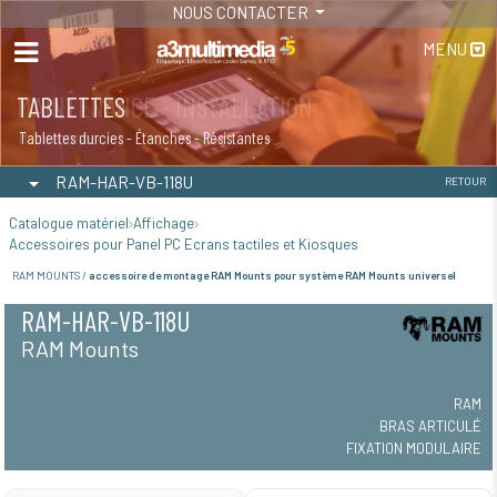
NOUS CONTACTER
MENU
MAINTENANCE - INSTALLATION
TABLETTES
Maintenance
Tablettes durcies - Étanches - Résistantes
RAM-HAR-VB-118U
RETOUR
Catalogue matériel
Affichage
Accessoires pour Panel PC Ecrans tactiles et Kiosques
RAM MOUNTS /
accessoire de montage RAM Mounts pour système RAM Mounts universel
RAM-HAR-VB-118U
RAM Mounts
RAM
BRAS ARTICULÉ
FIXATION MODULAIRE