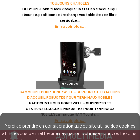
TOUJOURS CHARGÉES.
GDS® Uni-Conn™ Dock kiosque : la station d'accueil qui
sécurise, positionne et recharge vos tablettes en libre-
serviceLe
En savoir plus
4/1/2024
RAM MOUNT POUR HONEYWELL – SUPPORTS ET STATIONS
D'ACCUEIL ROBUSTES POUR TERMINAUX MOBILES
RAM MOUNT POUR HONEYWELL – SUPPORTS ET
STATIONS D'ACCUEIL ROBUSTES POUR TERMINAUX
MOBILESLa marque RAM Mounts
En savoir plus
Merci de prendre en considération que ce site utilise des cookies
afin de vous permettre une navigation optimisé pour vos besoins.
A3MULTIMEDIA