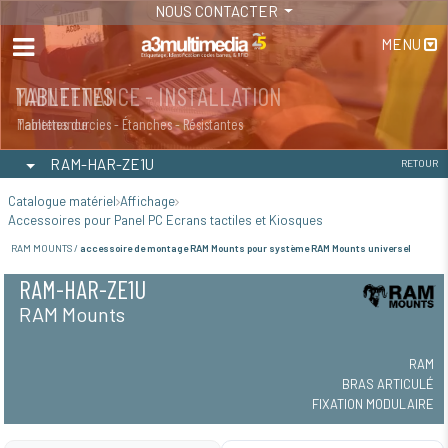
NOUS CONTACTER
MENU
MAINTENANCE - INSTALLATION
TABLETTES
Maintenance
Tablettes durcies - Étanches - Résistantes
RAM-HAR-ZE1U
RETOUR
Catalogue matériel
Affichage
Accessoires pour Panel PC Ecrans tactiles et Kiosques
RAM MOUNTS /
accessoire de montage RAM Mounts pour système RAM Mounts universel
RAM-HAR-ZE1U
RAM Mounts
RAM
BRAS ARTICULÉ
FIXATION MODULAIRE