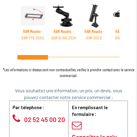
RAM Mounts
-
RAM Mounts
-
RAM Mounts
-
RAM Mounts
-
RAM-FP6-OSH2
RAM-B-166-202A
RAM-301-D
RAM-CIG-F-10
*Les informations ci-dessus sont non contractuelles, veillez à prendre contact avec le service
commercial.
Vous souhaitez une information, un prix, un devis, vous
pouvez contacter notre service commercial :
Par télephone :
En remplissant le
formulaire :
02 52 45 00 20
Connaître le prix