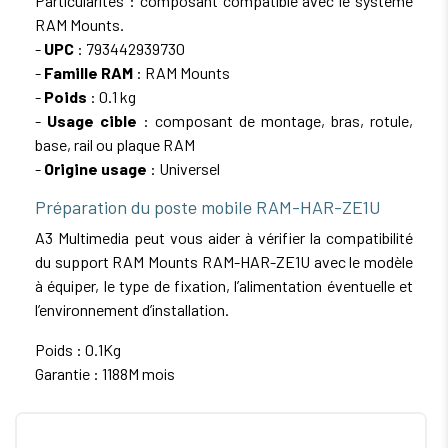
Particularités : composant compatible avec le système
RAM Mounts.
-
UPC
: 793442939730
-
Famille RAM
: RAM Mounts
-
Poids
: 0.1 kg
-
Usage cible
: composant de montage, bras, rotule,
base, rail ou plaque RAM
-
Origine usage
: Universel
Préparation du poste mobile RAM-HAR-ZE1U
A3 Multimedia peut vous aider à vérifier la compatibilité
du support RAM Mounts RAM-HAR-ZE1U avec le modèle
à équiper, le type de fixation, l’alimentation éventuelle et
l’environnement d’installation.
Poids : 0.1Kg
Garantie : 1188M mois