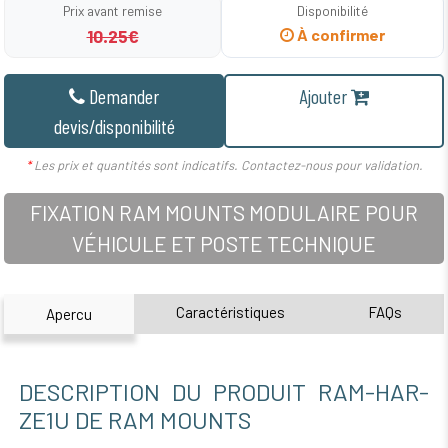
Prix avant remise
Disponibilité
10.25€
À confirmer
Demander
Ajouter
devis/disponibilité
*
Les prix et quantités sont indicatifs. Contactez-nous pour validation.
FIXATION RAM MOUNTS MODULAIRE POUR
VÉHICULE ET POSTE TECHNIQUE
Caractéristiques
FAQs
Apercu
DESCRIPTION DU PRODUIT RAM-HAR-
ZE1U DE RAM MOUNTS