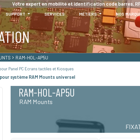
Votre expert en mobilité et identification code barres, RF
SUPPORT
SERVICES
MÉTIERS
NOS MARQU
ATION
UNTS
RAM-HOL-AP5U
our Panel PC Ecrans tactiles et Kiosques
pour système RAM Mounts universel
RAM-HOL-AP5U
RAM Mounts
FIXA