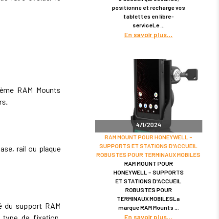
positionne et recharge vos
tablettes en libre-
serviceLe
En savoir plus
tème RAM Mounts
rs.
4/1/2024
RAM MOUNT POUR HONEYWELL –
SUPPORTS ET STATIONS D'ACCUEIL
se, rail ou plaque
ROBUSTES POUR TERMINAUX MOBILES
RAM MOUNT POUR
HONEYWELL – SUPPORTS
ET STATIONS D'ACCUEIL
ROBUSTES POUR
TERMINAUX MOBILESLa
ité du support RAM
marque RAM Mounts
En savoir plus
type de fixation,