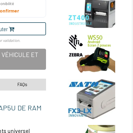
onibilité
onfirmer
uter
r validation.
 VÉHICULE ET
FAQs
AP5U DE RAM
s universel