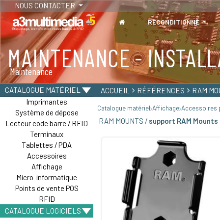
NOUS CONTACTER
RECONDITIONNÉ
MAINTENANCE - INSTALL
TABLETTES
Maintenance
Tablettes durcies - Étanches - Résistantes
CATALOGUE MATÉRIEL
ACCUEIL
RÉFÉRENCES
RAM MO
Imprimantes
Catalogue matériel
Affichage
Accessoires p
Système de dépose
RAM MOUNTS /
support RAM Mounts 
Lecteur code barre / RFID
Terminaux
Tablettes / PDA
Accessoires
Affichage
Micro-informatique
Points de vente POS
RFID
CATALOGUE LOGICIELS