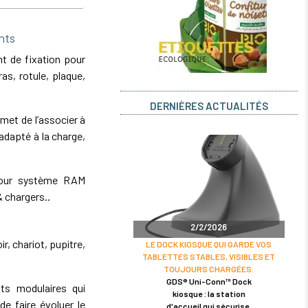
nts
 de fixation pour
s, rotule, plaque,
DERNIÈRES ACTUALITÉS
et de l’associer à
dapté à la charge,
pour système RAM
& chargers..
2/2/2026
r, chariot, pupitre,
LE DOCK KIOSQUE QUI GARDE VOS
TABLETTES STABLES, VISIBLES ET
TOUJOURS CHARGÉES.
GDS® Uni-Conn™ Dock
s modulaires qui
kiosque : la station
de faire évoluer le
d'accueil qui sécurise,