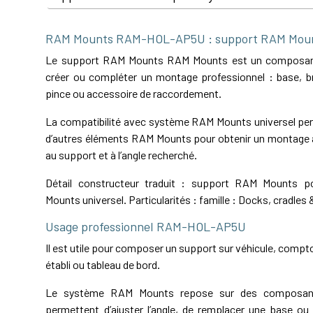
RAM Mounts RAM-HOL-AP5U : support RAM Mou
Le support RAM Mounts RAM Mounts est un composant
créer ou compléter un montage professionnel : base, bra
pince ou accessoire de raccordement.
La compatibilité avec système RAM Mounts universel perm
d’autres éléments RAM Mounts pour obtenir un montage a
au support et à l’angle recherché.
Détail constructeur traduit : support RAM Mounts 
Mounts universel. Particularités : famille : Docks, cradles 
Usage professionnel RAM-HOL-AP5U
Il est utile pour composer un support sur véhicule, comptoi
établi ou tableau de bord.
Le système RAM Mounts repose sur des composant
permettent d’ajuster l’angle, de remplacer une base ou 