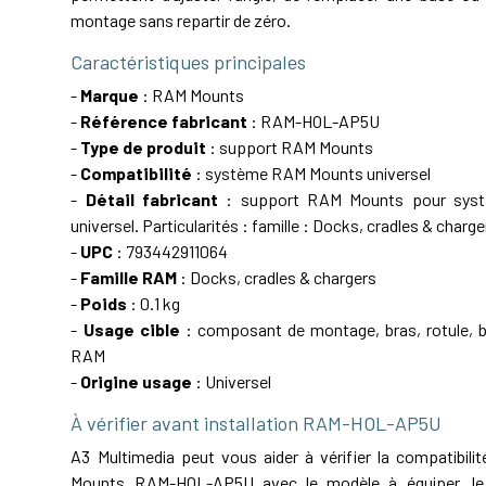
montage sans repartir de zéro.
Caractéristiques principales
-
Marque
: RAM Mounts
-
Référence fabricant
: RAM-HOL-AP5U
-
Type de produit
: support RAM Mounts
-
Compatibilité
: système RAM Mounts universel
-
Détail fabricant
: support RAM Mounts pour sys
universel. Particularités : famille : Docks, cradles & charge
-
UPC
: 793442911064
-
Famille RAM
: Docks, cradles & chargers
-
Poids
: 0.1 kg
-
Usage cible
: composant de montage, bras, rotule, ba
RAM
-
Origine usage
: Universel
À vérifier avant installation RAM-HOL-AP5U
A3 Multimedia peut vous aider à vérifier la compatibil
Mounts RAM-HOL-AP5U avec le modèle à équiper, le 