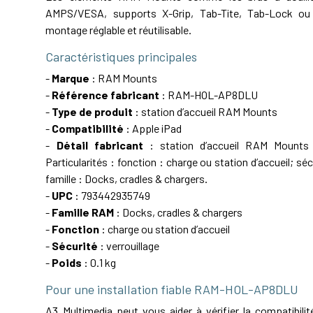
AMPS/VESA, supports X-Grip, Tab-Tite, Tab-Lock ou 
montage réglable et réutilisable.
Caractéristiques principales
-
Marque
: RAM Mounts
-
Référence fabricant
: RAM-HOL-AP8DLU
-
Type de produit
: station d’accueil RAM Mounts
-
Compatibilité
: Apple iPad
-
Détail fabricant
: station d’accueil RAM Mounts 
Particularités : fonction : charge ou station d’accueil; sécu
famille : Docks, cradles & chargers.
-
UPC
: 793442935749
-
Famille RAM
: Docks, cradles & chargers
-
Fonction
: charge ou station d’accueil
-
Sécurité
: verrouillage
-
Poids
: 0.1 kg
Pour une installation fiable RAM-HOL-AP8DLU
A3 Multimedia peut vous aider à vérifier la compatibil