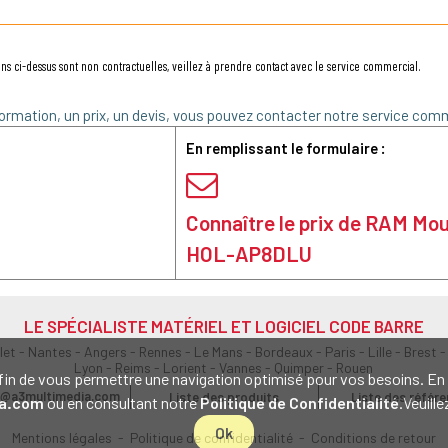
ns ci-dessus sont non contractuelles, veillez à prendre contact avec le service commercial.
ormation, un prix, un devis, vous pouvez contacter notre service comm
En remplissant le formulaire :
Connaître le prix de RAM Mo
HOL-AP8DLU
LE SPÉCIALISTE MATÉRIEL ET LOGICIEL CODE BARRE
olet - Nantes - Angers - Rennes - Le Mans - Bordeaux - Paris - Lille - Brest -
Lyon - Reims - Lorient - Vannes - Quimper - Rouen
s afin de vous permettre une navigation optimisé pour vos besoins. 
@a3multimedia.com
Liste des produits
Liste des référ
a.com
ou en consultant notre
Politique de Confidentialité
.Veuill
Ok
Mentions légales
-
Politique de confidentialité
-
Conditions de retour