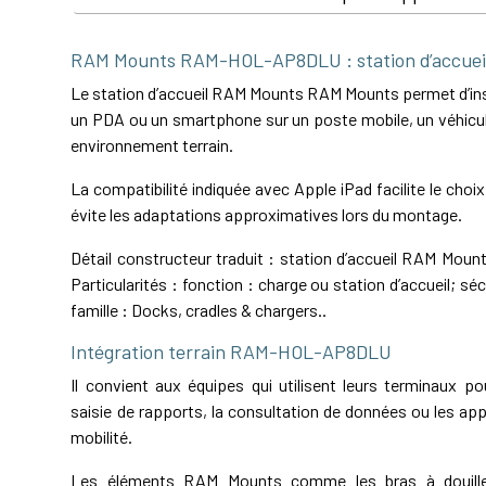
RAM Mounts RAM-HOL-AP8DLU : station d’accue
Le station d’accueil RAM Mounts RAM Mounts permet d’inst
un PDA ou un smartphone sur un poste mobile, un véhicul
environnement terrain.
La compatibilité indiquée avec Apple iPad facilite le choi
évite les adaptations approximatives lors du montage.
Détail constructeur traduit : station d’accueil RAM Moun
Particularités : fonction : charge ou station d’accueil; sécu
famille : Docks, cradles & chargers..
Intégration terrain RAM-HOL-AP8DLU
Il convient aux équipes qui utilisent leurs terminaux pou
saisie de rapports, la consultation de données ou les app
mobilité.
Les éléments RAM Mounts comme les bras à douille,