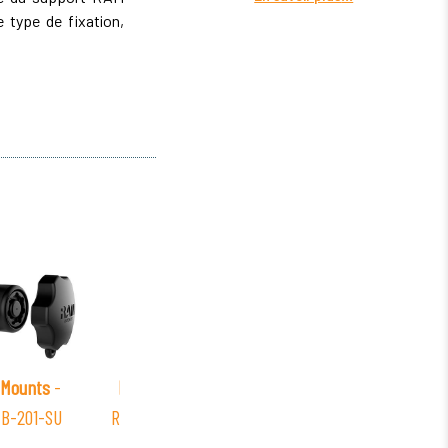
type de fixation,
Mounts
-
RAM Mounts
-
RAM Mounts
-
RAM
B-201-SU
RAM-GDS-SKIN-
RAM-202-LO11
RA
SAM55-NG