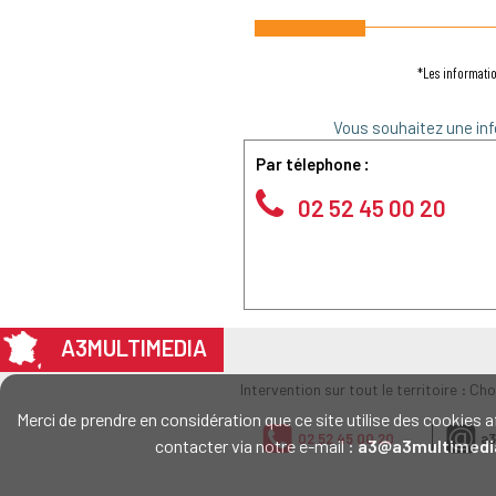
*Les informatio
Vous souhaitez une inf
Par télephone :
02 52 45 00 20
A3MULTIMEDIA
Intervention sur tout le territoire : Ch
Merci de prendre en considération que ce site utilise des cookie
02 52 45 00 20
a3
contacter via notre e-mail :
a3@a3multimedi