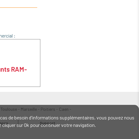
ercial :
unts RAM-
 Toulouse - Marseille - Poitiers - Caen -
En cas de besoin d'informations supplémentaires, vous pouvez nous
ences
Support
ez cliquer sur Ok pour continuer votre navigation.