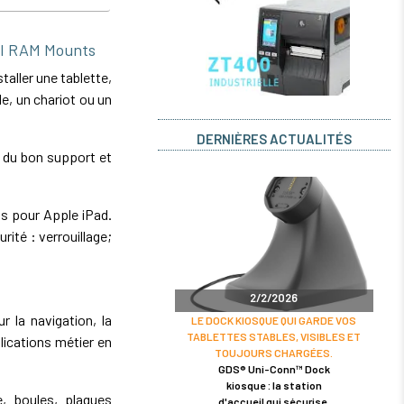
il RAM Mounts
aller une tablette,
e, un chariot ou un
DERNIÈRES ACTUALITÉS
x du bon support et
ts pour Apple iPad.
rité : verrouillage;
2/2/2026
r la navigation, la
LE DOCK KIOSQUE QUI GARDE VOS
TABLETTES STABLES, VISIBLES ET
lications métier en
TOUJOURS CHARGÉES.
GDS® Uni-Conn™ Dock
kiosque : la station
 boules, plaques
d'accueil qui sécurise,