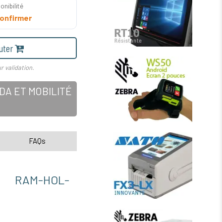
onibilité
onfirmer
uter
r validation.
A ET MOBILITÉ
FAQs
 RAM-HOL-