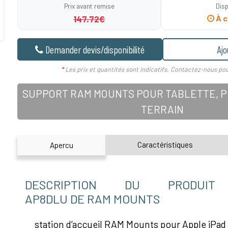
Prix avant remise
Disp
147.72€
À c
Demander devis/disponibilité
Ajo
*
Les prix et quantités sont indicatifs. Contactez-nous pou
SUPPORT RAM MOUNTS POUR TABLETTE, PD
TERRAIN
Caractéristiques
Apercu
DESCRIPTION DU PRODUIT
AP8DLU DE RAM MOUNTS
station d’accueil RAM Mounts pour Apple iPad