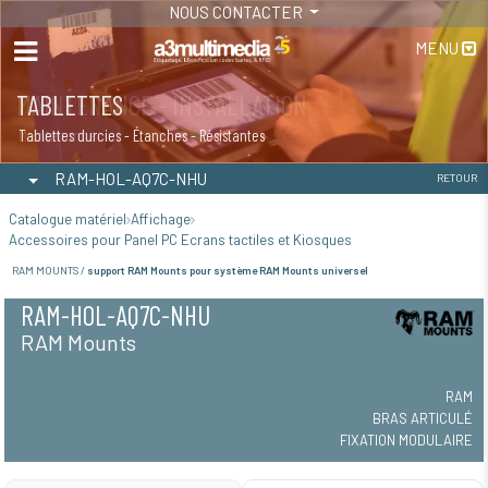
NOUS CONTACTER
MENU
MAINTENANCE - INSTALLATION
TABLETTES
Maintenance
Tablettes durcies - Étanches - Résistantes
RAM-HOL-AQ7C-NHU
RETOUR
Catalogue matériel
Affichage
Accessoires pour Panel PC Ecrans tactiles et Kiosques
RAM MOUNTS /
support RAM Mounts pour système RAM Mounts universel
RAM-HOL-AQ7C-NHU
RAM Mounts
RAM
BRAS ARTICULÉ
FIXATION MODULAIRE