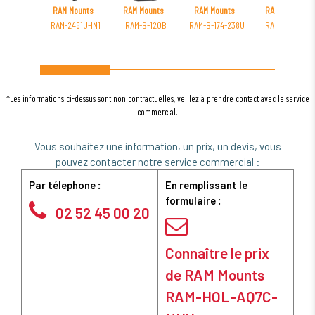
RAM Mounts
-
RAM Mounts
-
RAM Mounts
-
RAM Mounts
-
RAM-2461U-IN1
RAM-B-120B
RAM-B-174-238U
RAM-B-175-A-
GA5U
*Les informations ci-dessus sont non contractuelles, veillez à prendre contact avec le service
commercial.
Vous souhaitez une information, un prix, un devis, vous
pouvez contacter notre service commercial :
Par télephone :
En remplissant le
formulaire :
02 52 45 00 20
Connaître le prix
de RAM Mounts
RAM-HOL-AQ7C-