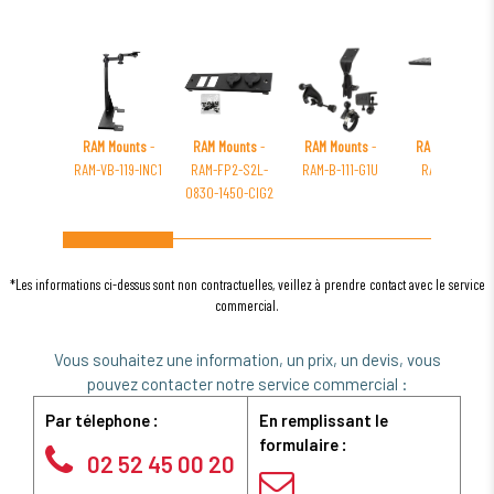
RAM Mounts
-
RAM Mounts
-
RAM Mounts
-
RAM Mounts
-
RAM-VB-119-INC1
RAM-FP2-S2L-
RAM-B-111-G1U
RAM-111U-B
0830-1450-CIG2
*Les informations ci-dessus sont non contractuelles, veillez à prendre contact avec le service
commercial.
Vous souhaitez une information, un prix, un devis, vous
pouvez contacter notre service commercial :
Par télephone :
En remplissant le
formulaire :
02 52 45 00 20