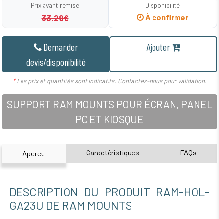
Prix avant remise
Disponibilité
33.29€
À confirmer
Demander
Ajouter
devis/disponibilité
*
Les prix et quantités sont indicatifs. Contactez-nous pour validation.
SUPPORT RAM MOUNTS POUR ÉCRAN, PANEL
PC ET KIOSQUE
Caractéristiques
FAQs
Apercu
DESCRIPTION DU PRODUIT RAM-HOL-
GA23U DE RAM MOUNTS