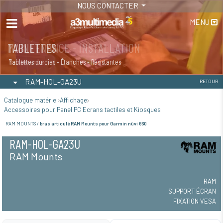
NOUS CONTACTER
MENU
MAINTENANCE - INSTALLATION
TABLETTES
Maintenance
Tablettes durcies - Étanches - Résistantes
RAM-HOL-GA23U
RETOUR
Catalogue matériel
Affichage
Accessoires pour Panel PC Ecrans tactiles et Kiosques
RAM MOUNTS /
bras articulé RAM Mounts pour Garmin nüvi 660
RAM-HOL-GA23U
RAM Mounts
RAM
SUPPORT ÉCRAN
FIXATION VESA