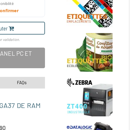
onibilité
onfirmer
uter
r validation.
ANEL PC ET
FAQs
GA37 DE RAM
690