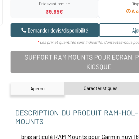
Prix avant remise
Disp
39.65€
À c
Demander devis/disponibilité
Ajo
*
Les prix et quantités sont indicatifs. Contactez-nous pou
SUPPORT RAM MOUNTS POUR ÉCRAN, P
KIOSQUE
Caractéristiques
Apercu
DESCRIPTION DU PRODUIT RAM-HOL-
MOUNTS
bras articulé RAM Mounts pour Garmin nüvi 1