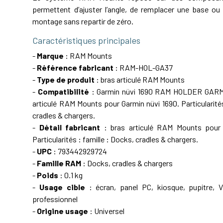
permettent d’ajuster l’angle, de remplacer une base ou 
montage sans repartir de zéro.
Caractéristiques principales
-
Marque
: RAM Mounts
-
Référence fabricant
: RAM-HOL-GA37
-
Type de produit
: bras articulé RAM Mounts
-
Compatibilité
: Garmin nüvi 1690 RAM HOLDER GARM
articulé RAM Mounts pour Garmin nüvi 1690. Particularités
cradles & chargers.
-
Détail fabricant
: bras articulé RAM Mounts pour 
Particularités : famille : Docks, cradles & chargers.
-
UPC
: 793442929724
-
Famille RAM
: Docks, cradles & chargers
-
Poids
: 0.1 kg
-
Usage cible
: écran, panel PC, kiosque, pupitre, 
professionnel
-
Origine usage
: Universel