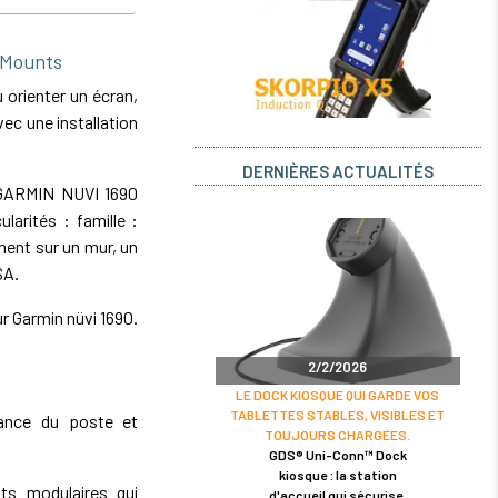
 Mounts
orienter un écran,
ec une installation
DERNIÈRES ACTUALITÉS
 GARMIN NUVI 1690
larités : famille :
ement sur un mur, un
SA.
r Garmin nüvi 1690.
2/2/2026
LE DOCK KIOSQUE QUI GARDE VOS
TABLETTES STABLES, VISIBLES ET
enance du poste et
TOUJOURS CHARGÉES.
GDS® Uni-Conn™ Dock
kiosque : la station
s modulaires qui
d'accueil qui sécurise,