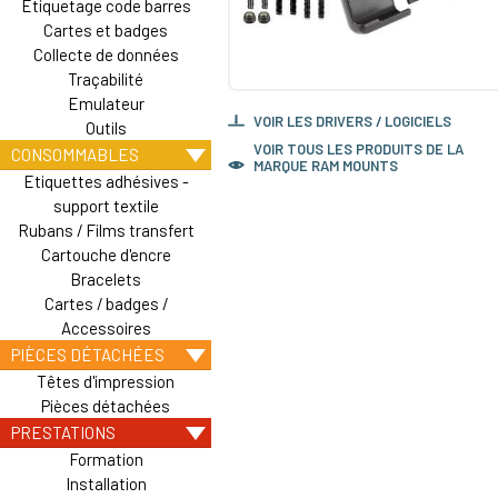
Etiquetage code barres
Cartes et badges
Collecte de données
Traçabilité
Emulateur
VOIR LES DRIVERS / LOGICIELS
Outils
VOIR TOUS LES PRODUITS DE LA
CONSOMMABLES
MARQUE RAM MOUNTS
Etiquettes adhésives -
support textile
Rubans / Films transfert
Cartouche d'encre
Bracelets
Cartes / badges /
Accessoires
PIÈCES DÉTACHÉES
Têtes d'impression
Pièces détachées
PRESTATIONS
Formation
Installation