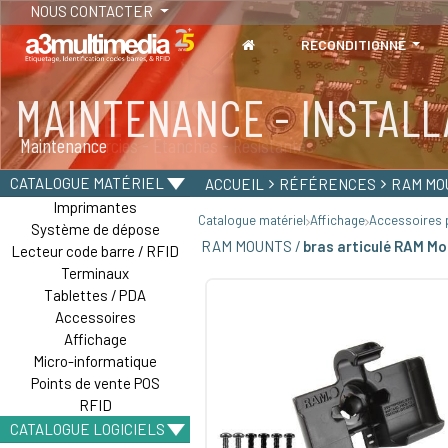
NOUS CONTACTER
RECONDITIONNÉ
MAINTENANCE - INSTALL
TABLETTES
Maintenance
Tablettes durcies - Étanches - Résistantes
CATALOGUE MATÉRIEL
ACCUEIL
RÉFÉRENCES
RAM MO
Imprimantes
Catalogue matériel
Affichage
Accessoires p
Système de dépose
RAM MOUNTS /
bras articulé RAM Mo
Lecteur code barre / RFID
Terminaux
Tablettes / PDA
Accessoires
Affichage
Micro-informatique
Points de vente POS
RFID
CATALOGUE LOGICIELS