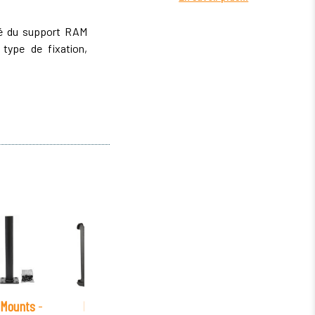
ité du support RAM
type de fixation,
Mounts
-
RAM Mounts
-
RAM Mounts
-
RAM