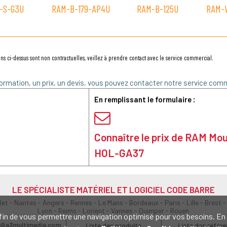
-S-G3U
RAM-B-179-AP4U
RAM-B-125U
RAM-
ns ci-dessus sont non contractuelles, veillez à prendre contact avec le service commercial.
ormation, un prix, un devis, vous pouvez contacter notre service comm
En remplissant le formulaire :
Connaître le prix de RAM Mo
HOL-GA37
LE SPÉCIALISTE MATÉRIEL ET LOGICIEL CODE BARRE
olet - Nantes - Angers - Rennes - Le Mans - Bordeaux - Paris - Lille - Brest -
Lyon - Reims - Lorient - Vannes - Quimper - Rouen
s afin de vous permettre une navigation optimisé pour vos besoins. 
@a3multimedia.com
Liste des produits
Liste des référ