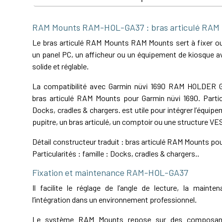
RAM Mounts RAM-HOL-GA37 : bras articulé RAM
Le bras articulé RAM Mounts RAM Mounts sert à fixer ou 
un panel PC, un afficheur ou un équipement de kiosque av
solide et réglable.
La compatibilité avec Garmin nüvi 1690 RAM HOLDER
bras articulé RAM Mounts pour Garmin nüvi 1690. Particu
Docks, cradles & chargers. est utile pour intégrer l’équip
pupitre, un bras articulé, un comptoir ou une structure VE
Détail constructeur traduit : bras articulé RAM Mounts pou
Particularités : famille : Docks, cradles & chargers..
Fixation et maintenance RAM-HOL-GA37
Il facilite le réglage de l’angle de lecture, la maint
l’intégration dans un environnement professionnel.
Le système RAM Mounts repose sur des composant