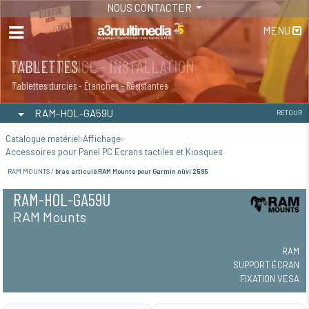
NOUS CONTACTER
MENU
MAINTENANCE - INSTALLATION
TABLETTES
Maintenance
Tablettes durcies - Étanches - Résistantes
RAM-HOL-GA59U
RETOUR
Catalogue matériel
Affichage
Accessoires pour Panel PC Ecrans tactiles et Kiosques
RAM MOUNTS /
bras articulé RAM Mounts pour Garmin nüvi 2595
RAM-HOL-GA59U
RAM Mounts
RAM
SUPPORT ÉCRAN
FIXATION VESA