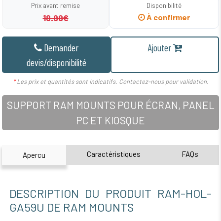
Prix avant remise
Disponibilité
18.99€
À confirmer
Demander
Ajouter
devis/disponibilité
*
Les prix et quantités sont indicatifs. Contactez-nous pour validation.
SUPPORT RAM MOUNTS POUR ÉCRAN, PANEL
PC ET KIOSQUE
Caractéristiques
FAQs
Apercu
DESCRIPTION DU PRODUIT RAM-HOL-
GA59U DE RAM MOUNTS