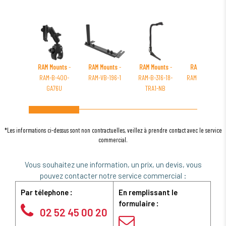
RAM Mounts
-
RAM Mounts
-
RAM Mounts
-
RAM Mounts
-
RAM-B-400-
RAM-VB-196-1
RAM-B-316-18-
RAM-B-138-GA1
GA76U
TRA1-NB
*Les informations ci-dessus sont non contractuelles, veillez à prendre contact avec le service
commercial.
Vous souhaitez une information, un prix, un devis, vous
pouvez contacter notre service commercial :
Par télephone :
En remplissant le
formulaire :
02 52 45 00 20