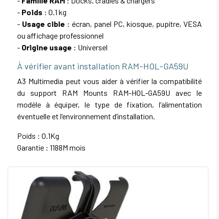
-
Famille RAM
: Docks, cradles & chargers
-
Poids
: 0.1 kg
-
Usage cible
: écran, panel PC, kiosque, pupitre, VESA
ou affichage professionnel
-
Origine usage
: Universel
À vérifier avant installation RAM-HOL-GA59U
A3 Multimedia peut vous aider à vérifier la compatibilité
du support RAM Mounts RAM-HOL-GA59U avec le
modèle à équiper, le type de fixation, l’alimentation
éventuelle et l’environnement d’installation.
Poids : 0.1Kg
Garantie : 1188M mois