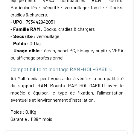
équipements VESA compatibles RAM Mounts.
Particularités : sécurité : verrouillage; famille : Docks,
cradles & chargers.
-
UPC
: 793442942051
-
Famille RAM
: Docks, cradles & chargers
-
Sécurité
: verrouillage
-
Poids
: 0.1 kg
-
Usage cible
: écran, panel PC, kiosque, pupitre, VESA
ou affichage professionnel
Compatibilité et montage RAM-HOL-GA61LU
A3 Multimedia peut vous aider à vérifier la compatibilité
du support RAM Mounts RAM-HOL-GA61LU avec le
modèle à équiper, le type de fixation, l’alimentation
éventuelle et l’environnement d’installation.
Poids : 0.1Kg
Garantie : 1188M mois