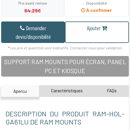
Prix avant remise
Disponibilité
64.29€
À confirmer
Demander
Ajouter
devis/disponibilité
*
Les prix et quantités sont indicatifs. Contactez-nous pour validation.
SUPPORT RAM MOUNTS POUR ÉCRAN, PANEL
PC ET KIOSQUE
Caractéristiques
FAQs
Apercu
DESCRIPTION DU PRODUIT RAM-HOL-
GA61LU DE RAM MOUNTS