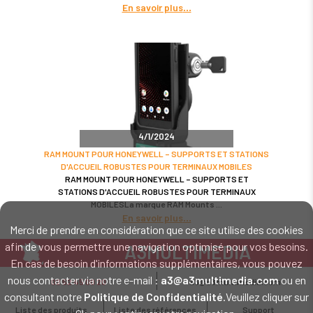
En savoir plus
4/1/2024
RAM MOUNT POUR HONEYWELL – SUPPORTS ET STATIONS
D'ACCUEIL ROBUSTES POUR TERMINAUX MOBILES
RAM MOUNT POUR HONEYWELL – SUPPORTS ET
STATIONS D'ACCUEIL ROBUSTES POUR TERMINAUX
MOBILESLa marque RAM Mounts
En savoir plus
Merci de prendre en considération que ce site utilise des cookies
afin de vous permettre une navigation optimisé pour vos besoins.
A3MULTIMEDIA
En cas de besoin d'informations supplémentaires, vous pouvez
LE SPÉCIALISTE MATÉRIEL ET LOGICIEL CODE BARRE
nous contacter via notre e-mail :
a3@a3multimedia.com
ou en
02 52 45 00 20
a3@a3multimedia.com
Intervention sur tout le territoire : Cholet - Nantes - Angers - Rennes - Le
consultant notre
Politique de Confidentialité
.Veuillez cliquer sur
Mans - Bordeaux - Paris - Lille - Brest - Toulouse - Marseille - Poitiers -
Liste des produits
Liste des références
Support