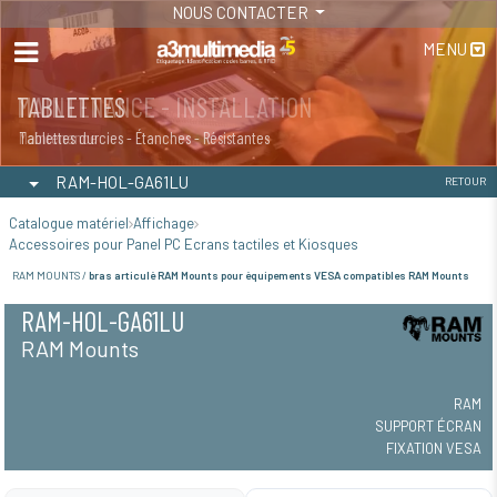
NOUS CONTACTER
MENU
MAINTENANCE - INSTALLATION
TABLETTES
Maintenance
Tablettes durcies - Étanches - Résistantes
RAM-HOL-GA61LU
RETOUR
Catalogue matériel
Affichage
Accessoires pour Panel PC Ecrans tactiles et Kiosques
RAM MOUNTS /
bras articulé RAM Mounts pour équipements VESA compatibles RAM Mounts
RAM-HOL-GA61LU
RAM Mounts
RAM
SUPPORT ÉCRAN
FIXATION VESA