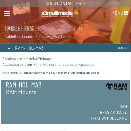
NOUS CONTACTER
MENU
MAINTENANCE - INSTALLATION
TABLETTES
Maintenance
Tablettes durcies - Étanches - Résistantes
RAM-HOL-MA3
RETOUR
Catalogue matériel
Affichage
Accessoires pour Panel PC Ecrans tactiles et Kiosques
RAM MOUNTS /
support RAM Mounts pour système RAM Mounts universel
RAM-HOL-MA3
RAM Mounts
RAM
BRAS ARTICULÉ
FIXATION MODULAIRE