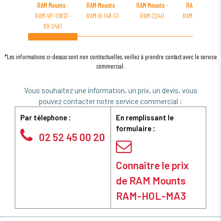
RAM Mounts
-
RAM Mounts
-
RAM Mounts
-
RAM Mounts
-
RAM-VP-SW2F-
RAM-B-148-G1
RAM-224U
RAM-D-304B-V
89-2461
*Les informations ci-dessus sont non contractuelles, veillez à prendre contact avec le service
commercial.
Vous souhaitez une information, un prix, un devis, vous
pouvez contacter notre service commercial :
Par télephone :
En remplissant le
formulaire :
02 52 45 00 20
Connaître le prix
de RAM Mounts
RAM-HOL-MA3