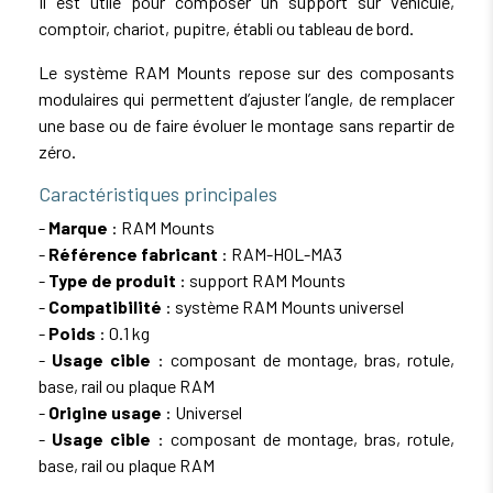
Il est utile pour composer un support sur véhicule,
comptoir, chariot, pupitre, établi ou tableau de bord.
Le système RAM Mounts repose sur des composants
modulaires qui permettent d’ajuster l’angle, de remplacer
une base ou de faire évoluer le montage sans repartir de
zéro.
Caractéristiques principales
-
Marque
: RAM Mounts
-
Référence fabricant
: RAM-HOL-MA3
-
Type de produit
: support RAM Mounts
-
Compatibilité
: système RAM Mounts universel
-
Poids
: 0.1 kg
-
Usage cible
: composant de montage, bras, rotule,
base, rail ou plaque RAM
-
Origine usage
: Universel
-
Usage cible
: composant de montage, bras, rotule,
base, rail ou plaque RAM