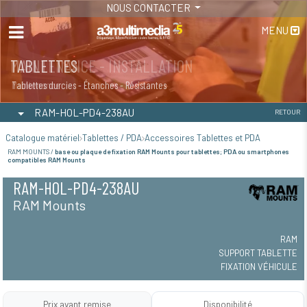
NOUS CONTACTER
MENU
MAINTENANCE - INSTALLATION
TABLETTES
Maintenance
Tablettes durcies - Étanches - Résistantes
RAM-HOL-PD4-238AU
RETOUR
Catalogue matériel
Tablettes / PDA
Accessoires Tablettes et PDA
RAM MOUNTS /
base ou plaque de fixation RAM Mounts pour tablettes; PDA ou smartphones
compatibles RAM Mounts
RAM-HOL-PD4-238AU
RAM Mounts
RAM
SUPPORT TABLETTE
FIXATION VÉHICULE
Prix avant remise
Disponibilité