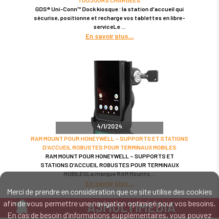
GDS® Uni-Conn™ Dock kiosque : la station d'accueil qui
sécurise, positionne et recharge vos tablettes en libre-
serviceLe
En savoir plus
4/1/2024
RAM MOUNT POUR HONEYWELL – SUPPORTS ET STATIONS
D'ACCUEIL ROBUSTES POUR TERMINAUX MOBILES
RAM MOUNT POUR HONEYWELL – SUPPORTS ET
STATIONS D'ACCUEIL ROBUSTES POUR TERMINAUX
MOBILESLa marque RAM Mounts
En savoir plus
Merci de prendre en considération que ce site utilise des cookies
afin de vous permettre une navigation optimisé pour vos besoins.
A3MULTIMEDIA
En cas de besoin d'informations supplémentaires, vous pouvez