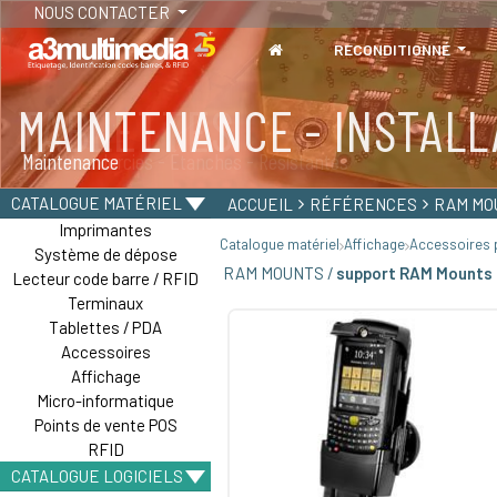
NOUS CONTACTER
RECONDITIONNÉ
MAINTENANCE - INSTALL
TABLETTES
Maintenance
Tablettes durcies - Étanches - Résistantes
CATALOGUE MATÉRIEL
ACCUEIL
RÉFÉRENCES
RAM MO
Imprimantes
Catalogue matériel
Affichage
Accessoires p
Système de dépose
RAM MOUNTS /
support RAM Mounts 
Lecteur code barre / RFID
Terminaux
Tablettes / PDA
Accessoires
Affichage
Micro-informatique
Points de vente POS
RFID
CATALOGUE LOGICIELS