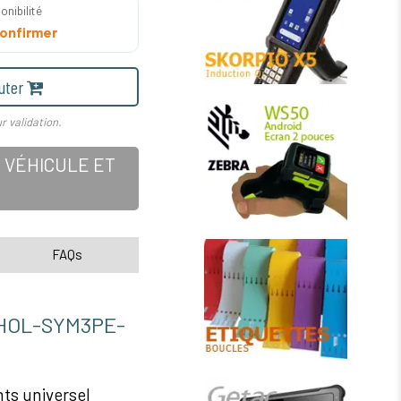
onibilité
onfirmer
uter
r validation.
 VÉHICULE ET
FAQs
OL-SYM3PE-
s universel