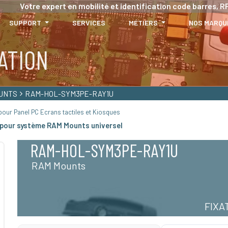
Votre expert en mobilité et identification code barres, RF
SUPPORT
SERVICES
MÉTIERS
NOS MARQU
ATION
UNTS
RAM-HOL-SYM3PE-RAY1U
our Panel PC Ecrans tactiles et Kiosques
pour système RAM Mounts universel
RAM-HOL-SYM3PE-RAY1U
RAM Mounts
FIXA