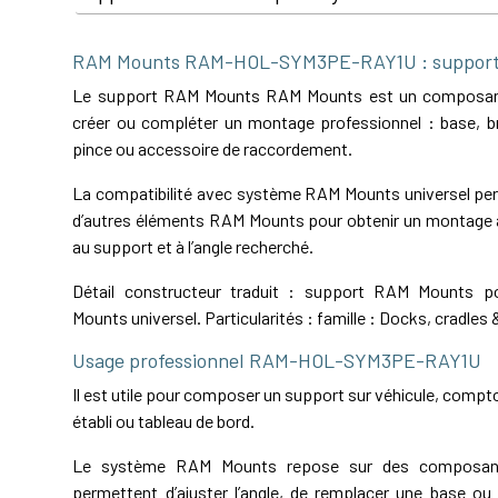
RAM Mounts RAM-HOL-SYM3PE-RAY1U : suppor
Le support RAM Mounts RAM Mounts est un composant
créer ou compléter un montage professionnel : base, bra
pince ou accessoire de raccordement.
La compatibilité avec système RAM Mounts universel perm
d’autres éléments RAM Mounts pour obtenir un montage a
au support et à l’angle recherché.
Détail constructeur traduit : support RAM Mounts 
Mounts universel. Particularités : famille : Docks, cradles 
Usage professionnel RAM-HOL-SYM3PE-RAY1U
Il est utile pour composer un support sur véhicule, comptoi
établi ou tableau de bord.
Le système RAM Mounts repose sur des composant
permettent d’ajuster l’angle, de remplacer une base ou 