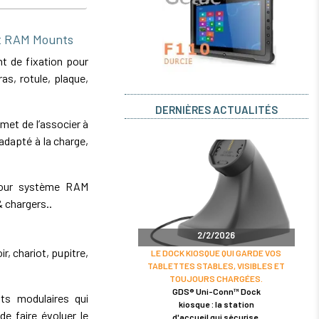
t RAM Mounts
 de fixation pour
s, rotule, plaque,
DERNIÈRES ACTUALITÉS
et de l’associer à
dapté à la charge,
pour système RAM
& chargers..
2/2/2026
r, chariot, pupitre,
LE DOCK KIOSQUE QUI GARDE VOS
TABLETTES STABLES, VISIBLES ET
TOUJOURS CHARGÉES.
GDS® Uni-Conn™ Dock
s modulaires qui
kiosque : la station
de faire évoluer le
d'accueil qui sécurise,