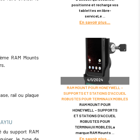
positionne et recharge vos
tablettes en libre-
serviceLe
En savoir plus
tème RAM Mounts
rs.
4/1/2024
RAM MOUNT POUR HONEYWELL –
SUPPORTS ET STATIONS D'ACCUEIL
se, rail ou plaque
ROBUSTES POUR TERMINAUX MOBILES
RAM MOUNT POUR
HONEYWELL – SUPPORTS
ET STATIONS D'ACCUEIL
RAY1U
ROBUSTES POUR
TERMINAUX MOBILESLa
ité du support RAM
marque RAM Mounts
En savoir plus
iper, le type de