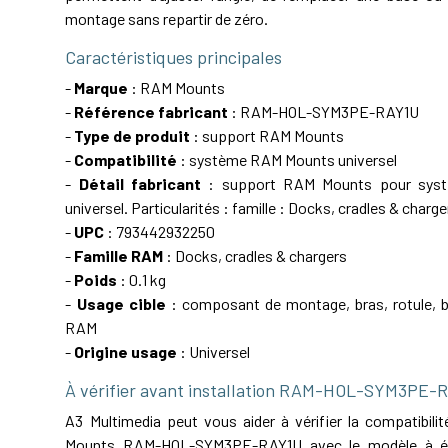
montage sans repartir de zéro.
Caractéristiques principales
-
Marque
: RAM Mounts
-
Référence fabricant
: RAM-HOL-SYM3PE-RAY1U
-
Type de produit
: support RAM Mounts
-
Compatibilité
: système RAM Mounts universel
-
Détail fabricant
: support RAM Mounts pour sys
universel. Particularités : famille : Docks, cradles & charge
-
UPC
: 793442932250
-
Famille RAM
: Docks, cradles & chargers
-
Poids
: 0.1 kg
-
Usage cible
: composant de montage, bras, rotule, ba
RAM
-
Origine usage
: Universel
À vérifier avant installation RAM-HOL-SYM3PE-
A3 Multimedia peut vous aider à vérifier la compatibil
Mounts RAM-HOL-SYM3PE-RAY1U avec le modèle à équ