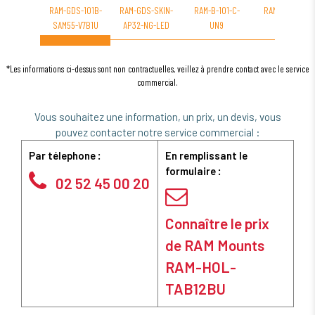
RAM-GDS-101B-
RAM-GDS-SKIN-
RAM-B-101-C-
RAM-B-103U-A
SAM55-V7B1U
AP32-NG-LED
UN9
*Les informations ci-dessus sont non contractuelles, veillez à prendre contact avec le service
commercial.
Vous souhaitez une information, un prix, un devis, vous
pouvez contacter notre service commercial :
Par télephone :
En remplissant le
formulaire :
02 52 45 00 20
Connaître le prix
de RAM Mounts
RAM-HOL-
TAB12BU