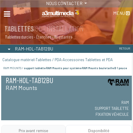
NOUS CONTACTER
MENU
MAINTENANCE - INSTALLATION
TABLETTES
Maintenance
Tablettes durcies - Étanches - Résistantes
RAM-HOL-TAB12BU
RETOUR
Catalogue matériel
Tablettes / PDA
Accessoires Tablettes et PDA
RAM MOUNTS /
support tablette RAM Mounts pour système RAM Mounts boule taille B 1 pouce
RAM-HOL-TAB12BU
RAM Mounts
RAM
SUPPORT TABLETTE
FIXATION VÉHICULE
Prix avant remise
Disponibilité