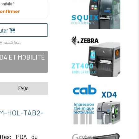
onibilité
onfirmer
uter
r validation.
A ET MOBILITÉ
FAQs
-HOL-TAB2-
ettes; PDA ou