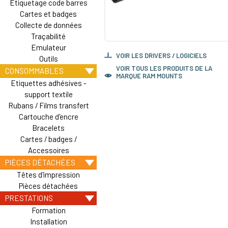
Etiquetage code barres
Cartes et badges
Collecte de données
Traçabilité
Emulateur
VOIR LES DRIVERS / LOGICIELS
Outils
VOIR TOUS LES PRODUITS DE LA
CONSOMMABLES
MARQUE RAM MOUNTS
Etiquettes adhésives -
support textile
Rubans / Films transfert
Cartouche d'encre
Bracelets
Cartes / badges /
Accessoires
PIÈCES DÉTACHÉES
Têtes d'impression
Pièces détachées
PRESTATIONS
Formation
Installation