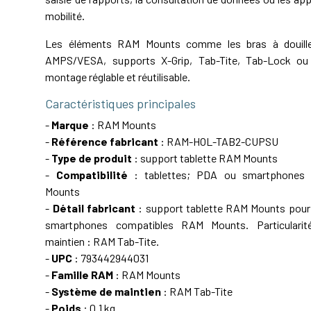
mobilité.
Les éléments RAM Mounts comme les bras à douille,
AMPS/VESA, supports X-Grip, Tab-Tite, Tab-Lock ou 
montage réglable et réutilisable.
Caractéristiques principales
-
Marque
: RAM Mounts
-
Référence fabricant
: RAM-HOL-TAB2-CUPSU
-
Type de produit
: support tablette RAM Mounts
-
Compatibilité
: tablettes; PDA ou smartphones
Mounts
-
Détail fabricant
: support tablette RAM Mounts pour
smartphones compatibles RAM Mounts. Particulari
maintien : RAM Tab-Tite.
-
UPC
: 793442944031
-
Famille RAM
: RAM Mounts
-
Système de maintien
: RAM Tab-Tite
-
Poids
: 0.1 kg