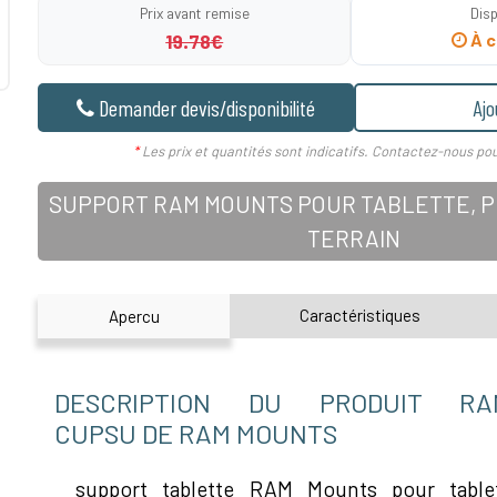
Prix avant remise
Disp
19.78€
À c
Demander devis/disponibilité
Ajo
*
Les prix et quantités sont indicatifs. Contactez-nous pou
SUPPORT RAM MOUNTS POUR TABLETTE, PD
TERRAIN
Caractéristiques
Apercu
DESCRIPTION DU PRODUIT RAM
CUPSU DE RAM MOUNTS
support tablette RAM Mounts pour tabl