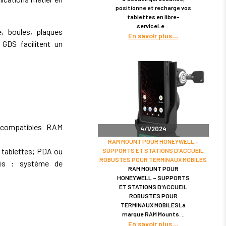
positionne et recharge vos
tablettes en libre-
serviceLe
 boules, plaques
En savoir plus
GDS facilitent un
 compatibles RAM
4/1/2024
RAM MOUNT POUR HONEYWELL –
 tablettes; PDA ou
SUPPORTS ET STATIONS D'ACCUEIL
ROBUSTES POUR TERMINAUX MOBILES
tés : système de
RAM MOUNT POUR
HONEYWELL – SUPPORTS
ET STATIONS D'ACCUEIL
ROBUSTES POUR
TERMINAUX MOBILESLa
marque RAM Mounts
En savoir plus