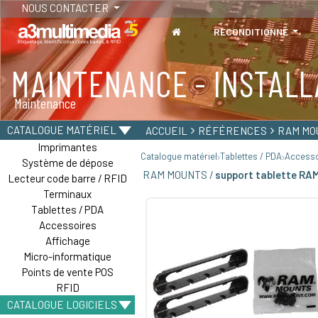
NOUS CONTACTER
RECONDITIONNÉ
MAINTENANCE - INSTALL
TABLETTES
Maintenance
Tablettes durcies - Étanches - Résistantes
CATALOGUE MATÉRIEL
ACCUEIL
RÉFÉRENCES
RAM MO
Imprimantes
Catalogue matériel
Tablettes / PDA
Accesso
Système de dépose
RAM MOUNTS /
support tablette RA
Lecteur code barre / RFID
Terminaux
Tablettes / PDA
Accessoires
Affichage
Micro-informatique
Points de vente POS
RFID
CATALOGUE LOGICIELS