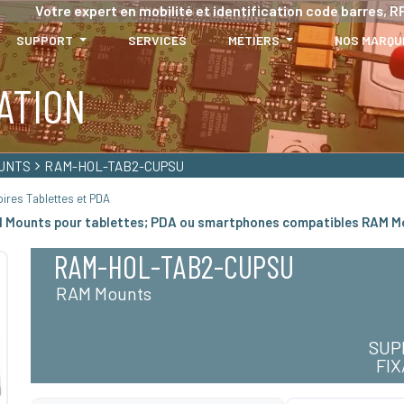
Votre expert en mobilité et identification code barres, RF
SUPPORT
SERVICES
MÉTIERS
NOS MARQU
ATION
UNTS
RAM-HOL-TAB2-CUPSU
ires Tablettes et PDA
M Mounts pour tablettes; PDA ou smartphones compatibles RAM M
RAM-HOL-TAB2-CUPSU
RAM Mounts
SUP
FI