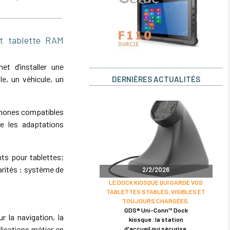
 tablette RAM
 d’installer une
e, un véhicule, un
DERNIÈRES ACTUALITÉS
phones compatibles
e les adaptations
ts pour tablettes;
rités : système de
2/2/2026
LE DOCK KIOSQUE QUI GARDE VOS
TABLETTES STABLES, VISIBLES ET
TOUJOURS CHARGÉES.
GDS® Uni-Conn™ Dock
r la navigation, la
kiosque : la station
lications métier en
d'accueil qui sécurise,