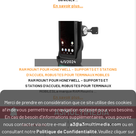
En savoir plus
4/1/2024
RAM MOUNT POUR HONEYWELL – SUPPORTS ET STATIONS
D'ACCUEIL ROBUSTES POUR TERMINAUX MOBILES
RAM MOUNT POUR HONEYWELL – SUPPORTS ET
STATIONS D'ACCUEIL ROBUSTES POUR TERMINAUX
MOBILESLa marque RAM Mounts
En savoir plus
Merci de prendre en considération que ce site utilise des cookies
afin de vous permettre une navigation optimisé pour vos besoins.
A3MULTIMEDIA
En cas de besoin d'informations supplémentaires, vous pouvez
LE SPÉCIALISTE MATÉRIEL ET LOGICIEL CODE BARRE
nous contacter via notre e-mail :
a3@a3multimedia.com
ou en
02 52 45 00 20
a3@a3multimedia.com
Intervention sur tout le territoire : Cholet - Nantes - Angers - Rennes - Le
consultant notre
Politique de Confidentialité
.Veuillez cliquer sur
Mans - Bordeaux - Paris - Lille - Brest - Toulouse - Marseille - Poitiers -