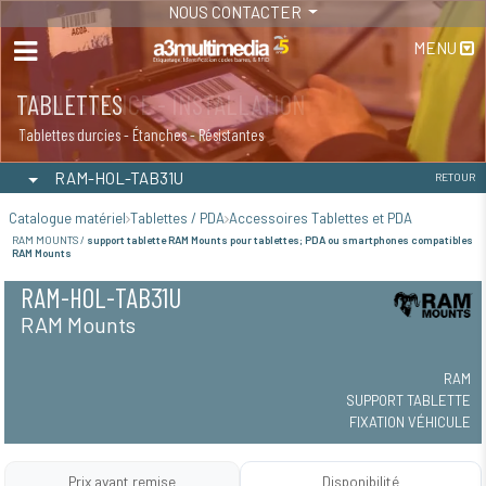
NOUS CONTACTER
MENU
MAINTENANCE - INSTALLATION
TABLETTES
Maintenance
Tablettes durcies - Étanches - Résistantes
RAM-HOL-TAB31U
RETOUR
Catalogue matériel
Tablettes / PDA
Accessoires Tablettes et PDA
RAM MOUNTS /
support tablette RAM Mounts pour tablettes; PDA ou smartphones compatibles
RAM Mounts
RAM-HOL-TAB31U
RAM Mounts
RAM
SUPPORT TABLETTE
FIXATION VÉHICULE
Prix avant remise
Disponibilité