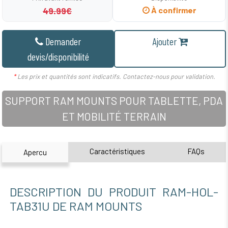
49.99€
À confirmer
Demander
Ajouter
devis/disponibilité
*
Les prix et quantités sont indicatifs. Contactez-nous pour validation.
SUPPORT RAM MOUNTS POUR TABLETTE, PDA
ET MOBILITÉ TERRAIN
Caractéristiques
FAQs
Apercu
DESCRIPTION DU PRODUIT RAM-HOL-
TAB31U DE RAM MOUNTS