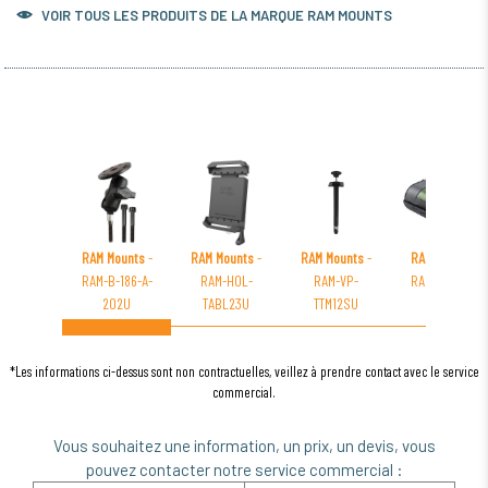
VOIR TOUS LES PRODUITS DE LA MARQUE RAM MOUNTS
RAM Mounts
-
RAM Mounts
-
RAM Mounts
-
RAM Mounts
-
RAM-B-186-A-
RAM-HOL-
RAM-VP-
RAM-VPR-106
202U
TABL23U
TTM12SU
*Les informations ci-dessus sont non contractuelles, veillez à prendre contact avec le service
commercial.
Vous souhaitez une information, un prix, un devis, vous
pouvez contacter notre service commercial :