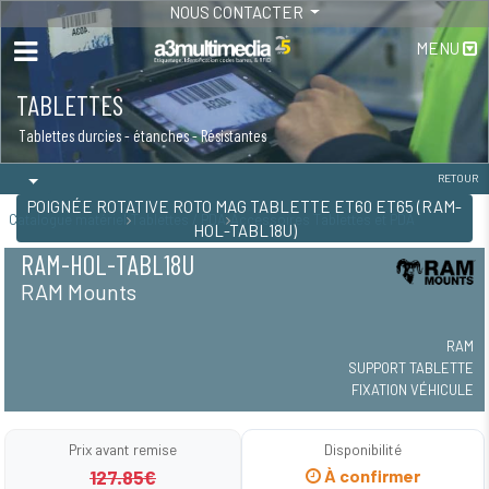
NOUS CONTACTER
MENU
TABLETTES
Tablettes durcies - étanches - Résistantes
RETOUR
POIGNÉE ROTATIVE ROTO MAG TABLETTE ET60 ET65 (RAM-
Catalogue matériel
Tablettes / PDA
Accessoires Tablettes et PDA
HOL-TABL18U)
RAM-HOL-TABL18U
RAM Mounts
RAM
SUPPORT TABLETTE
FIXATION VÉHICULE
Prix avant remise
Disponibilité
127.85€
À confirmer