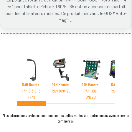
en 1 pour tablette Zebra ET60/ET65 est un accessoires parfait
pour les utilisateurs mobiles. Ce produit innovant, le GDS® Roto-
Mag™ ...
RAM Mounts
-
RAM Mounts
-
RAM Mounts
-
RAM Mounts
-
RAM-B-316-18-
RAM-109V-2U
RAM-HOL-
RAM-HOL-TO9
TRA2
UN8BU
*Les informations ci-dessus sont non contractuelles, veillez à prendre contact avec le service
commercial.