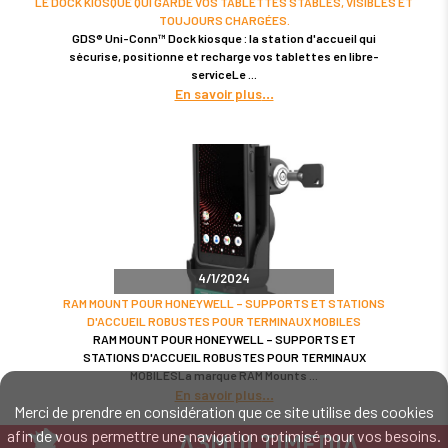
LE DOCK KIOSQUE QUI GARDE VOS TABLETTES STABLES, VISIBLES ET
TOUJOURS CHARGÉES.
GDS® Uni-Conn™ Dock kiosque : la station d'accueil qui
sécurise, positionne et recharge vos tablettes en libre-
serviceLe
En savoir plus
4/1/2024
RAM MOUNT POUR HONEYWELL – SUPPORTS ET STATIONS
D'ACCUEIL ROBUSTES POUR TERMINAUX MOBILES
RAM MOUNT POUR HONEYWELL – SUPPORTS ET
STATIONS D'ACCUEIL ROBUSTES POUR TERMINAUX
MOBILESLa marque RAM Mounts
En savoir plus
Merci de prendre en considération que ce site utilise des cookies
afin de vous permettre une navigation optimisé pour vos besoins.
A3MULTIMEDIA