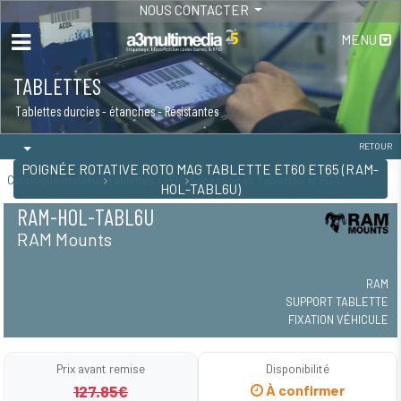
NOUS CONTACTER
MENU
TABLETTES
Tablettes durcies - étanches - Résistantes
RETOUR
POIGNÉE ROTATIVE ROTO MAG TABLETTE ET60 ET65 (RAM-
Catalogue matériel
Tablettes / PDA
Accessoires Tablettes et PDA
HOL-TABL6U)
RAM-HOL-TABL6U
RAM Mounts
RAM
SUPPORT TABLETTE
FIXATION VÉHICULE
Prix avant remise
Disponibilité
127.85€
À confirmer