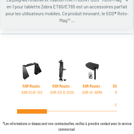
en 1 pour tablette Zebra ET60/ET65 est un accessoires parfait
pour les utilisateurs mobiles. Ce produit innovant, le GDS® Roto-
Mag™ ...
RAM Mounts
-
RAM Mounts
-
RAM Mounts
-
RAM Mounts
-
RAM-VCAF-102
RAM-231-D-202U
RAM-VC-ARM6
RAM-GDS-
DOCKL-
SAM83CDU
*Les informations ci-dessus sont non contractuelles, veillez à prendre contact avec le service
commercial.