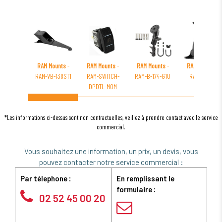
RAM Mounts
-
RAM Mounts
-
RAM Mounts
-
RAM Mounts
-
RAM-VB-138ST1
RAM-SWITCH-
RAM-B-174-G1U
RAM-B-166-
DPDTL-MOM
GA38U
*Les informations ci-dessus sont non contractuelles, veillez à prendre contact avec le service
commercial.
Vous souhaitez une information, un prix, un devis, vous
pouvez contacter notre service commercial :
Par télephone :
En remplissant le
formulaire :
02 52 45 00 20