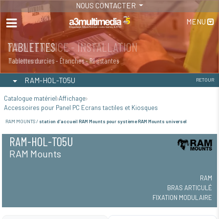
NOUS CONTACTER
MENU
MAINTENANCE - INSTALLATION
TABLETTES
Maintenance
Tablettes durcies - Étanches - Résistantes
RAM-HOL-TO5U
RETOUR
Catalogue matériel
Affichage
Accessoires pour Panel PC Ecrans tactiles et Kiosques
RAM MOUNTS /
station d’accueil RAM Mounts pour système RAM Mounts universel
RAM-HOL-TO5U
RAM Mounts
RAM
BRAS ARTICULÉ
FIXATION MODULAIRE