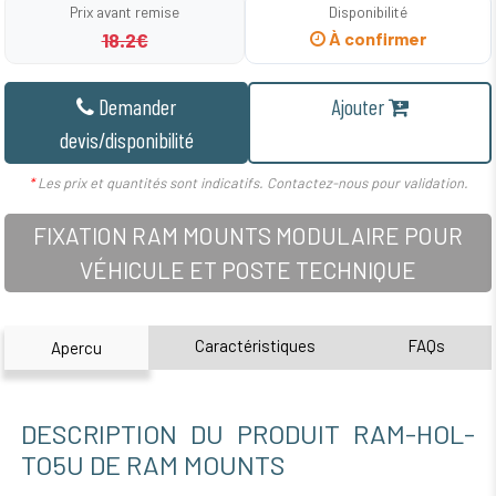
Prix avant remise
Disponibilité
18.2€
À confirmer
Demander
Ajouter
devis/disponibilité
*
Les prix et quantités sont indicatifs. Contactez-nous pour validation.
FIXATION RAM MOUNTS MODULAIRE POUR
VÉHICULE ET POSTE TECHNIQUE
Caractéristiques
FAQs
Apercu
DESCRIPTION DU PRODUIT RAM-HOL-
TO5U DE RAM MOUNTS