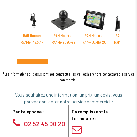
RAM Mounts
-
RAM Mounts
-
RAM Mounts
-
RAM Mounts
-
RAM-B-149Z-AP1
RAM-B-202U-22
RAM-HOL-MA12U
RAM-B-166-AP1
*Les informations ci-dessus sont non contractuelles, veillez à prendre contact avec le service
commercial.
Vous souhaitez une information, un prix, un devis, vous
pouvez contacter notre service commercial :
Par télephone :
En remplissant le
formulaire :
02 52 45 00 20