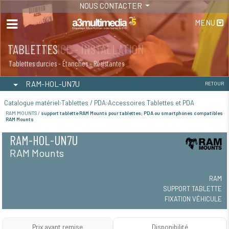
NOUS CONTACTER
MENU
MAINTENANCE - INSTALLATION
TABLETTES
Maintenance
Tablettes durcies - Étanches - Résistantes
RAM-HOL-UN7U
RETOUR
Catalogue matériel
Tablettes / PDA
Accessoires Tablettes et PDA
RAM MOUNTS /
support tablette RAM Mounts pour tablettes; PDA ou smartphones compatibles
RAM Mounts
RAM-HOL-UN7U
RAM Mounts
RAM
SUPPORT TABLETTE
FIXATION VÉHICULE
Prix avant remise
Disponibilité