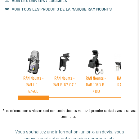
VOIR LES DRIVERS / LOGICIELS
VOIR TOUS LES PRODUITS DE LA MARQUE RAM MOUNTS
RAM Mounts
-
RAM Mounts
-
RAM Mounts
-
RAM Mounts
-
RAM-HOL-
RAM-B-177-GA14
RAM-108B-B-
RAM-B-145S1
GA40U
IN19U
*Les informations ci-dessus sont non contractuelles, veillez à prendre contact avec le service
commercial.
Vous souhaitez une information, un prix, un devis, vous
pouvez contacter notre service commercial :