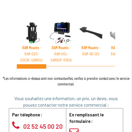
RAM Mounts
-
RAM Mounts
-
RAM Mounts
-
RAM Mounts
-
RAM-GDS-
RAM-HOL-
RAM-VB-130
RAM-234-S2U
DOCKF-SAM54U
SAM60P-V7B1U
*Les informations ci-dessus sont non contractuelles, veillez à prendre contact avec le service
commercial.
Vous souhaitez une information, un prix, un devis, vous
pouvez contacter notre service commercial :
Par télephone :
En remplissant le
formulaire :
02 52 45 00 20