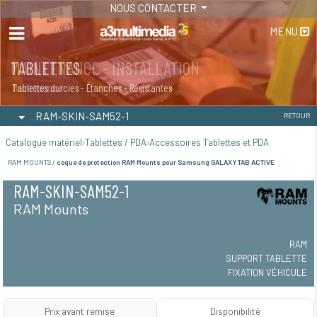
NOUS CONTACTER
MENU
MAINTENANCE - INSTALLATION
TABLETTES
Maintenance
Tablettes durcies - Étanches - Résistantes
RAM-SKIN-SAM52-1
RETOUR
Catalogue matériel
Tablettes / PDA
Accessoires Tablettes et PDA
RAM MOUNTS /
coque de protection RAM Mounts pour Samsung GALAXY TAB ACTIVE
RAM-SKIN-SAM52-1
RAM Mounts
RAM
SUPPORT TABLETTE
FIXATION VÉHICULE
Prix avant remise
Disponibilité