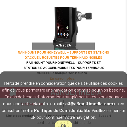
4/1/2024
RAM MOUNT POUR HONEYWELL – SUPPORTS ET STATIONS
D'ACCUEIL ROBUSTES POUR TERMINAUX MOBILES
RAM MOUNT POUR HONEYWELL – SUPPORTS ET
STATIONS D'ACCUEIL ROBUSTES POUR TERMINAUX
MOBILESLa marque RAM Mounts
En savoir plus
Merci de prendre en considération que ce site utilise des cookies
afin de vous permettre une navigation optimisé pour vos besoins.
A3MULTIMEDIA
En cas de besoin d'informations supplémentaires, vous pouvez
LE SPÉCIALISTE MATÉRIEL ET LOGICIEL CODE BARRE
nous contacter via notre e-mail :
a3@a3multimedia.com
ou en
02 52 45 00 20
a3@a3multimedia.com
Intervention sur tout le territoire : Cholet - Nantes - Angers - Rennes - Le
consultant notre
Politique de Confidentialité
.Veuillez cliquer sur
Mans - Bordeaux - Paris - Lille - Brest - Toulouse - Marseille - Poitiers -
Liste des produits
Liste des références
Support
Ok pour continuer votre navigation.
Caen - Lyon - Reims - Lorient - Vannes - Quimper - Rouen
Mentions légales
-
Politique de
confidentialité
-
Conditions de
Ok
retour