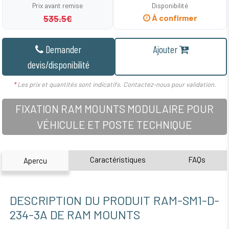
Prix avant remise
Disponibilité
535.5€
À confirmer
Demander
Ajouter
devis/disponibilité
*
Les prix et quantités sont indicatifs. Contactez-nous pour validation.
FIXATION RAM MOUNTS MODULAIRE POUR
VÉHICULE ET POSTE TECHNIQUE
Caractéristiques
FAQs
Apercu
DESCRIPTION DU PRODUIT RAM-SM1-D-
234-3A DE RAM MOUNTS