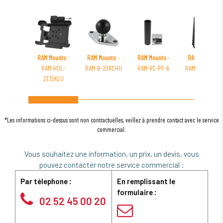
RAM Mounts
-
RAM Mounts
-
RAM Mounts
-
RAM Mounts
-
RAM-HOL-
RAM-B-238CHU
RAM-VC-PF-6
RAM-HOL-AQ3U
ZE15KLU
*Les informations ci-dessus sont non contractuelles, veillez à prendre contact avec le service
commercial.
Vous souhaitez une information, un prix, un devis, vous
pouvez contacter notre service commercial :
Par télephone :
En remplissant le
formulaire :
02 52 45 00 20