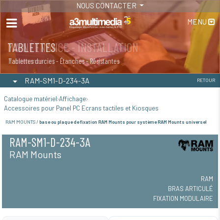
NOUS CONTACTER
MENU
MAINTENANCE - INSTALLATION
TABLETTES
Maintenance
Tablettes durcies - Étanches - Résistantes
RAM-SM1-D-234-3A
RETOUR
Catalogue matériel
Affichage
Accessoires pour Panel PC Ecrans tactiles et Kiosques
RAM MOUNTS /
base ou plaque de fixation RAM Mounts pour système RAM Mounts universel
RAM-SM1-D-234-3A
RAM Mounts
RAM
BRAS ARTICULÉ
FIXATION MODULAIRE