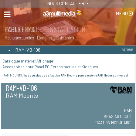
NOUS CONTACTER
MENU
MAINTENANCE - INSTALLATION
TABLETTES
Maintenance
Tablettes durcies - Étanches - Résistantes
RAM-VB-106
RETOUR
Catalogue matériel
Affichage
Accessoires pour Panel PC Ecrans tactiles et Kiosques
RAM MOUNTS /
base ou plaque de fixation RAM Mounts pour système RAM Mounts universel
RAM-VB-106
RAM Mounts
RAM
BRAS ARTICULÉ
FIXATION MODULAIRE