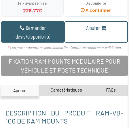
Prix avant remise
Disponibilité
228.77€
À confirmer
Demander
Ajouter
devis/disponibilité
*
Les prix et quantités sont indicatifs. Contactez-nous pour validation.
FIXATION RAM MOUNTS MODULAIRE POUR
VÉHICULE ET POSTE TECHNIQUE
Caractéristiques
FAQs
Apercu
DESCRIPTION DU PRODUIT RAM-VB-
106 DE RAM MOUNTS