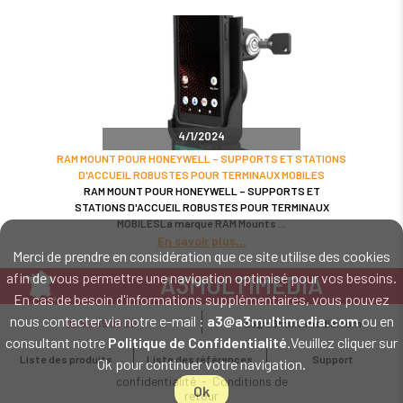
4/1/2024
RAM MOUNT POUR HONEYWELL – SUPPORTS ET STATIONS
D'ACCUEIL ROBUSTES POUR TERMINAUX MOBILES
RAM MOUNT POUR HONEYWELL – SUPPORTS ET
STATIONS D'ACCUEIL ROBUSTES POUR TERMINAUX
MOBILESLa marque RAM Mounts
En savoir plus
Merci de prendre en considération que ce site utilise des cookies
afin de vous permettre une navigation optimisé pour vos besoins.
A3MULTIMEDIA
En cas de besoin d'informations supplémentaires, vous pouvez
LE SPÉCIALISTE MATÉRIEL ET LOGICIEL CODE BARRE
nous contacter via notre e-mail :
a3@a3multimedia.com
ou en
02 52 45 00 20
a3@a3multimedia.com
Intervention sur tout le territoire : Cholet - Nantes - Angers - Rennes - Le
consultant notre
Politique de Confidentialité
.Veuillez cliquer sur
Mans - Bordeaux - Paris - Lille - Brest - Toulouse - Marseille - Poitiers -
Liste des produits
Liste des références
Support
Ok pour continuer votre navigation.
Caen - Lyon - Reims - Lorient - Vannes - Quimper - Rouen
Mentions légales
-
Politique de
confidentialité
-
Conditions de
Ok
retour