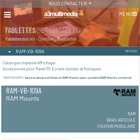
NOUS CONTACTER
MENU
MAINTENANCE - INSTALLATION
TABLETTES
Maintenance
Tablettes durcies - Étanches - Résistantes
RAM-VB-109A
RETOUR
Catalogue matériel
Affichage
Accessoires pour Panel PC Ecrans tactiles et Kiosques
RAM MOUNTS /
base ou plaque de fixation RAM Mounts pour système RAM Mounts universel
RAM-VB-109A
RAM Mounts
RAM
BRAS ARTICULÉ
FIXATION MODULAIRE