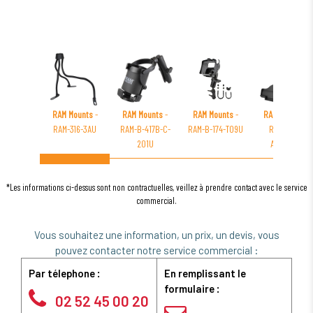
RAM Mounts
-
RAM Mounts
-
RAM Mounts
-
RAM Mounts
-
RAM-316-3AU
RAM-B-417B-C-
RAM-B-174-TO9U
RAM-HOL-
201U
AP23CLU
*Les informations ci-dessus sont non contractuelles, veillez à prendre contact avec le service
commercial.
Vous souhaitez une information, un prix, un devis, vous
pouvez contacter notre service commercial :
Par télephone :
En remplissant le
formulaire :
02 52 45 00 20