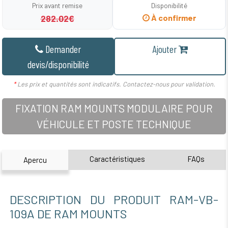
Prix avant remise
Disponibilité
282.02€
À confirmer
Demander
Ajouter
devis/disponibilité
*
Les prix et quantités sont indicatifs. Contactez-nous pour validation.
FIXATION RAM MOUNTS MODULAIRE POUR
VÉHICULE ET POSTE TECHNIQUE
Caractéristiques
FAQs
Apercu
DESCRIPTION DU PRODUIT RAM-VB-
109A DE RAM MOUNTS