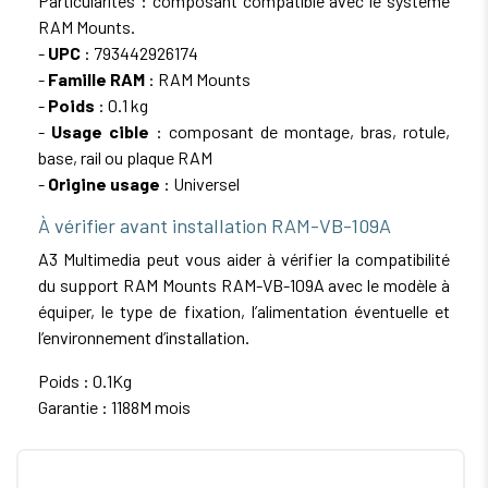
Particularités : composant compatible avec le système
RAM Mounts.
-
UPC
: 793442926174
-
Famille RAM
: RAM Mounts
-
Poids
: 0.1 kg
-
Usage cible
: composant de montage, bras, rotule,
base, rail ou plaque RAM
-
Origine usage
: Universel
À vérifier avant installation RAM-VB-109A
A3 Multimedia peut vous aider à vérifier la compatibilité
du support RAM Mounts RAM-VB-109A avec le modèle à
équiper, le type de fixation, l’alimentation éventuelle et
l’environnement d’installation.
Poids : 0.1Kg
Garantie : 1188M mois