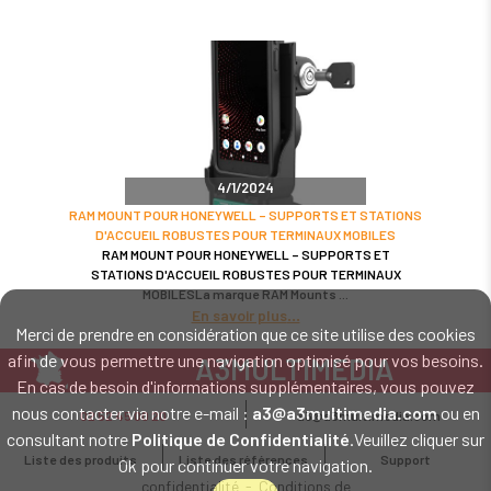
4/1/2024
RAM MOUNT POUR HONEYWELL – SUPPORTS ET STATIONS
D'ACCUEIL ROBUSTES POUR TERMINAUX MOBILES
RAM MOUNT POUR HONEYWELL – SUPPORTS ET
STATIONS D'ACCUEIL ROBUSTES POUR TERMINAUX
MOBILESLa marque RAM Mounts
En savoir plus
Merci de prendre en considération que ce site utilise des cookies
afin de vous permettre une navigation optimisé pour vos besoins.
A3MULTIMEDIA
En cas de besoin d'informations supplémentaires, vous pouvez
LE SPÉCIALISTE MATÉRIEL ET LOGICIEL CODE BARRE
nous contacter via notre e-mail :
a3@a3multimedia.com
ou en
02 52 45 00 20
a3@a3multimedia.com
Intervention sur tout le territoire : Cholet - Nantes - Angers - Rennes - Le
consultant notre
Politique de Confidentialité
.Veuillez cliquer sur
Mans - Bordeaux - Paris - Lille - Brest - Toulouse - Marseille - Poitiers -
Liste des produits
Liste des références
Support
Ok pour continuer votre navigation.
Caen - Lyon - Reims - Lorient - Vannes - Quimper - Rouen
Mentions légales
-
Politique de
confidentialité
-
Conditions de