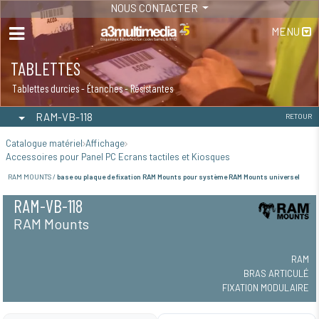
NOUS CONTACTER
MENU
TABLETTES
Tablettes durcies - Étanches - Résistantes
RAM-VB-118
RETOUR
Catalogue matériel
Affichage
Accessoires pour Panel PC Ecrans tactiles et Kiosques
RAM MOUNTS /
base ou plaque de fixation RAM Mounts pour système RAM Mounts universel
RAM-VB-118
RAM Mounts
RAM
BRAS ARTICULÉ
FIXATION MODULAIRE