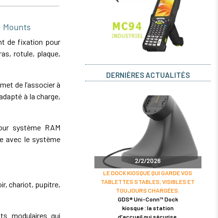
 Mounts
 de fixation pour
s, rotule, plaque,
DERNIÈRES ACTUALITÉS
et de l’associer à
dapté à la charge,
pour système RAM
le avec le système
2/2/2026
LE DOCK KIOSQUE QUI GARDE VOS
TABLETTES STABLES, VISIBLES ET
r, chariot, pupitre,
TOUJOURS CHARGÉES.
GDS® Uni-Conn™ Dock
kiosque : la station
s modulaires qui
d'accueil qui sécurise,