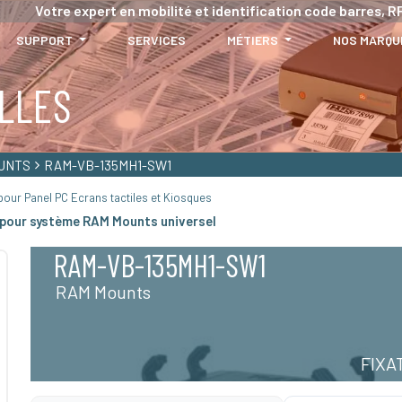
Votre expert en mobilité et identification code barres, RF
SUPPORT
SERVICES
MÉTIERS
NOS MARQU
LLES
UNTS
RAM-VB-135MH1-SW1
our Panel PC Ecrans tactiles et Kiosques
pour système RAM Mounts universel
RAM-VB-135MH1-SW1
RAM Mounts
FIXA