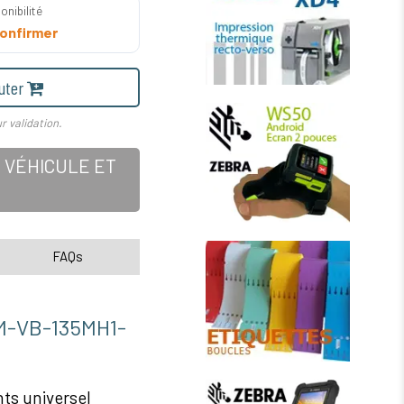
onibilité
onfirmer
uter
r validation.
 VÉHICULE ET
FAQs
VB-135MH1-
s universel