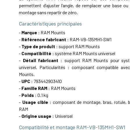
permettent d’ajuster l’angle, de remplacer une base ou 
montage sans repartir de zéro.
Caractéristiques principales
-
Marque
: RAM Mounts
-
Référence fabricant
: RAM-VB-135MH1-SW1
-
Type de produit
: support RAM Mounts
-
Compatibilité
: système RAM Mounts universel
-
Détail fabricant
: support RAM Mounts pour sys
universel. Particularités : composant compatible av
Mounts.
-
UPC
: 793442903410
-
Famille RAM
: RAM Mounts
-
Poids
: 0.1 kg
-
Usage cible
: composant de montage, bras, rotule, ba
RAM
-
Origine usage
: Universel
Compatibilité et montage RAM-VB-135MH1-SW1