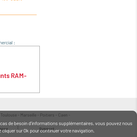
ercial :
unts RAM-
 Toulouse - Marseille - Poitiers - Caen -
En cas de besoin d'informations supplémentaires, vous pouvez nous
ences
Support
ez cliquer sur Ok pour continuer votre navigation.