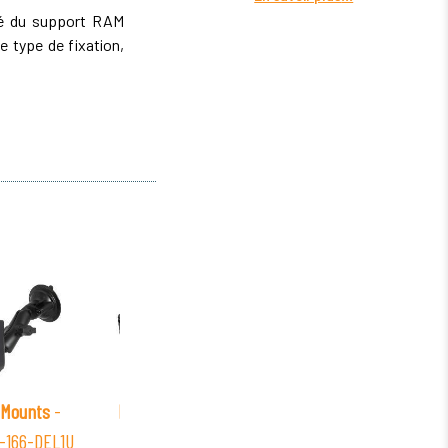
ité du support RAM
 type de fixation,
Mounts
-
RAM Mounts
-
RAM Mounts
-
RAM
-166-DEL1U
RAM-VC-9
RAM-101-INE2
RAM