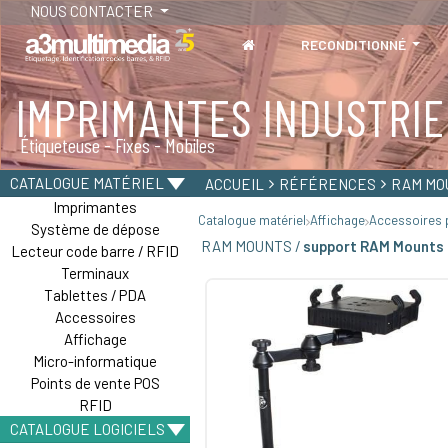
NOUS CONTACTER
RECONDITIONNÉ
IMPRIMANTES INDUSTRIE
Étiqueteuse - Fixes - Mobiles
CATALOGUE MATÉRIEL
ACCUEIL
RÉFÉRENCES
RAM MO
Imprimantes
Catalogue matériel
Affichage
Accessoires p
Système de dépose
RAM MOUNTS /
support RAM Mounts 
Lecteur code barre / RFID
Terminaux
Tablettes / PDA
Accessoires
Affichage
Micro-informatique
Points de vente POS
RFID
CATALOGUE LOGICIELS