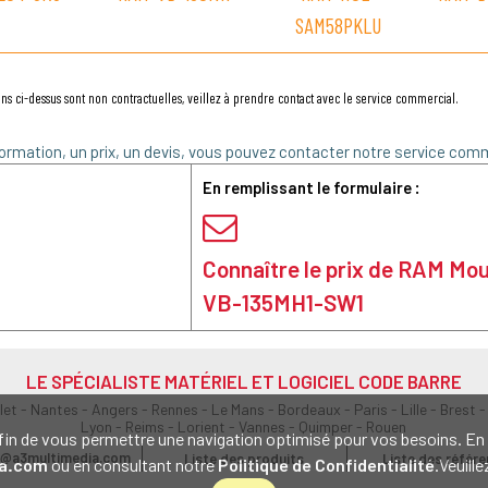
SAM58PKLU
ns ci-dessus sont non contractuelles, veillez à prendre contact avec le service commercial.
ormation, un prix, un devis, vous pouvez contacter notre service comm
En remplissant le formulaire :
Connaître le prix de RAM Mo
VB-135MH1-SW1
LE SPÉCIALISTE MATÉRIEL ET LOGICIEL CODE BARRE
olet - Nantes - Angers - Rennes - Le Mans - Bordeaux - Paris - Lille - Brest -
Lyon - Reims - Lorient - Vannes - Quimper - Rouen
s afin de vous permettre une navigation optimisé pour vos besoins. 
@a3multimedia.com
Liste des produits
Liste des référ
a.com
ou en consultant notre
Politique de Confidentialité
.Veuill