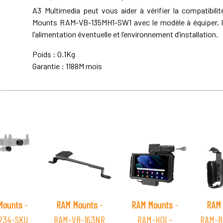
A3 Multimedia peut vous aider à vérifier la compatibil
Mounts RAM-VB-135MH1-SW1 avec le modèle à équiper, le
l’alimentation éventuelle et l’environnement d’installation.
Poids : 0.1Kg
Garantie : 1188M mois
Mounts
-
RAM Mounts
-
RAM Mounts
-
RAM 
234-SKU
RAM-VB-163NR
RAM-HOL-
RAM-B