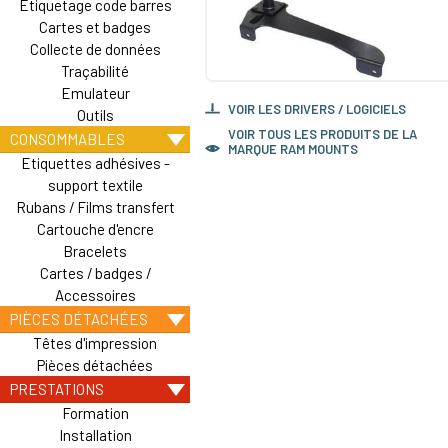
Etiquetage code barres
Cartes et badges
Collecte de données
Traçabilité
Emulateur
VOIR LES DRIVERS / LOGICIELS
Outils
VOIR TOUS LES PRODUITS DE LA
CONSOMMABLES
MARQUE RAM MOUNTS
Etiquettes adhésives -
support textile
Rubans / Films transfert
Cartouche d'encre
Bracelets
Cartes / badges /
Accessoires
PIÈCES DÉTACHÉES
Têtes d'impression
Pièces détachées
PRESTATIONS
Formation
Installation