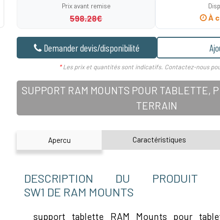
Prix avant remise
Disp
598.28€
À c
Demander devis/disponibilité
Ajo
*
Les prix et quantités sont indicatifs. Contactez-nous pou
SUPPORT RAM MOUNTS POUR TABLETTE, PD
TERRAIN
Caractéristiques
Apercu
DESCRIPTION DU PRODUIT RA
SW1 DE RAM MOUNTS
support tablette RAM Mounts pour tabl