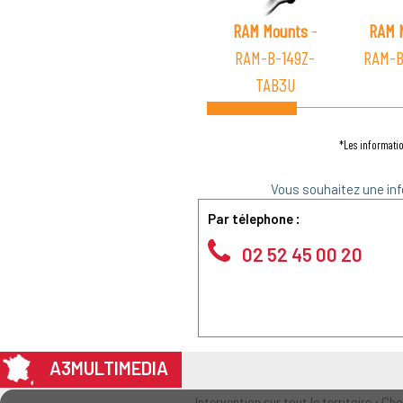
RAM Mounts
-
RAM 
RAM-B-149Z-
RAM-B
TAB3U
*Les informatio
Vous souhaitez une inf
Par télephone :
02 52 45 00 20
A3MULTIMEDIA
Intervention sur tout le territoire : Ch