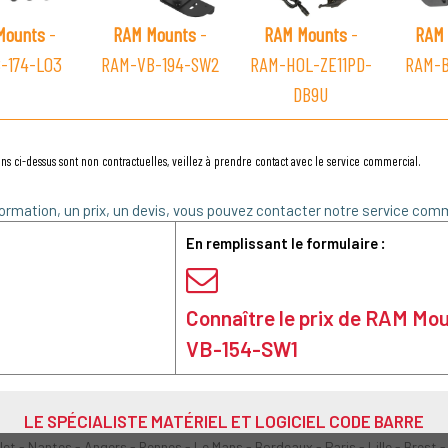
Mounts
-
RAM Mounts
-
RAM Mounts
-
RAM 
-174-LO3
RAM-VB-194-SW2
RAM-HOL-ZE11PD-
RAM-B
DB9U
ns ci-dessus sont non contractuelles, veillez à prendre contact avec le service commercial.
ormation, un prix, un devis, vous pouvez contacter notre service comm
En remplissant le formulaire :
Connaître le prix de RAM Mo
VB-154-SW1
LE SPÉCIALISTE MATÉRIEL ET LOGICIEL CODE BARRE
olet - Nantes - Angers - Rennes - Le Mans - Bordeaux - Paris - Lille - Brest -