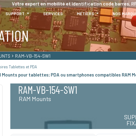
Votre expert en mobilité et identification code barres, RF
SUPPORT
SERVICES
MÉTIERS
NOS MARQU
ATION
UNTS
RAM-VB-154-SW1
ires Tablettes et PDA
M Mounts pour tablettes; PDA ou smartphones compatibles RAM M
RAM-VB-154-SW1
RAM Mounts
SUP
FI