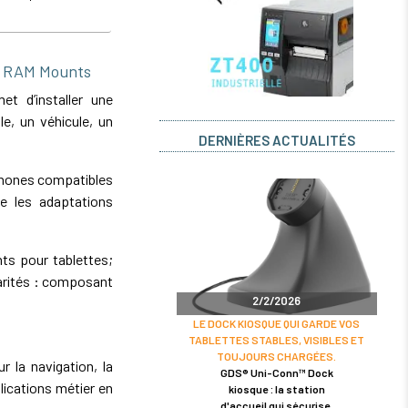
e RAM Mounts
 d’installer une
e, un véhicule, un
DERNIÈRES ACTUALITÉS
phones compatibles
e les adaptations
ts pour tablettes;
rités : composant
2/2/2026
LE DOCK KIOSQUE QUI GARDE VOS
TABLETTES STABLES, VISIBLES ET
TOUJOURS CHARGÉES.
r la navigation, la
GDS® Uni-Conn™ Dock
lications métier en
kiosque : la station
d'accueil qui sécurise,