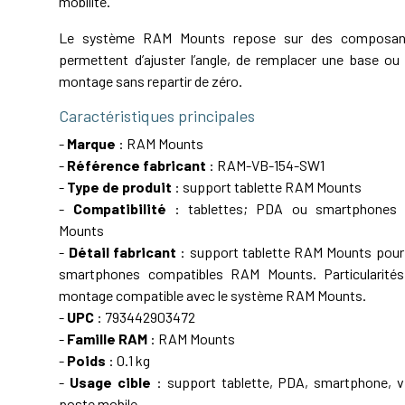
mobilité.
Le système RAM Mounts repose sur des composant
permettent d’ajuster l’angle, de remplacer une base ou 
montage sans repartir de zéro.
Caractéristiques principales
-
Marque
: RAM Mounts
-
Référence fabricant
: RAM-VB-154-SW1
-
Type de produit
: support tablette RAM Mounts
-
Compatibilité
: tablettes; PDA ou smartphones
Mounts
-
Détail fabricant
: support tablette RAM Mounts pour
smartphones compatibles RAM Mounts. Particularité
montage compatible avec le système RAM Mounts.
-
UPC
: 793442903472
-
Famille RAM
: RAM Mounts
-
Poids
: 0.1 kg
-
Usage cible
: support tablette, PDA, smartphone, vé
poste mobile