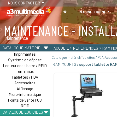
NOUS CONTACTER
RECONDITIONNÉ
MAINTENANCE - INSTALL
TABLETTES
Maintenance
Tablettes durcies - Étanches - Résistantes
CATALOGUE MATÉRIEL
ACCUEIL
RÉFÉRENCES
RAM MO
Imprimantes
Catalogue matériel
Tablettes / PDA
Accesso
Système de dépose
RAM MOUNTS /
support tablette RA
Lecteur code barre / RFID
Terminaux
Tablettes / PDA
Accessoires
Affichage
Micro-informatique
Points de vente POS
RFID
CATALOGUE LOGICIELS