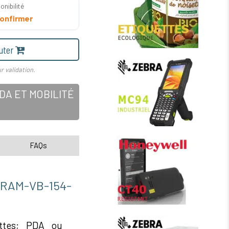
onibilité
onfirmer
uter
r validation.
A ET MOBILITÉ
FAQs
M-VB-154-
ettes; PDA ou