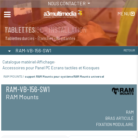
NOUS CONTACTER
MENU
MAINTENANCE - INSTALLATION
TABLETTES
Maintenance
Tablettes durcies - Étanches - Résistantes
RAM-VB-156-SW1
RETOUR
Catalogue matériel
Affichage
Accessoires pour Panel PC Ecrans tactiles et Kiosques
RAM MOUNTS /
support RAM Mounts pour système RAM Mounts universel
RAM-VB-156-SW1
RAM Mounts
RAM
BRAS ARTICULÉ
FIXATION MODULAIRE