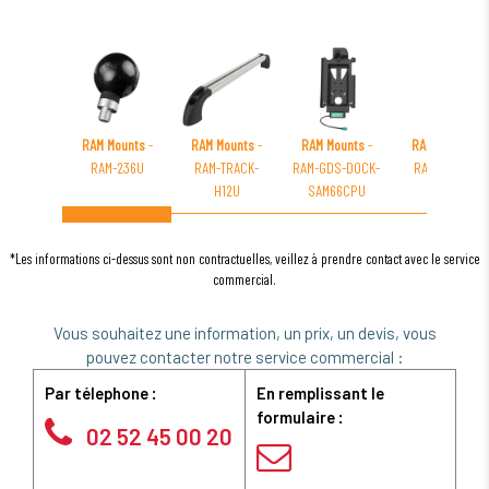
RAM Mounts
-
RAM Mounts
-
RAM Mounts
-
RAM Mounts
-
RAM-236U
RAM-TRACK-
RAM-GDS-DOCK-
RAM-B-149Z-
H12U
SAM66CPU
GA4U
*Les informations ci-dessus sont non contractuelles, veillez à prendre contact avec le service
commercial.
Vous souhaitez une information, un prix, un devis, vous
pouvez contacter notre service commercial :
Par télephone :
En remplissant le
formulaire :
02 52 45 00 20