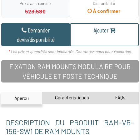
Prix avant remise
Disponibilité
523.58€
À confirmer
Demander
Ajouter
devis/disponibilité
*
Les prix et quantités sont indicatifs. Contactez-nous pour validation.
FIXATION RAM MOUNTS MODULAIRE POUR
VÉHICULE ET POSTE TECHNIQUE
Caractéristiques
FAQs
Apercu
DESCRIPTION DU PRODUIT RAM-VB-
156-SW1 DE RAM MOUNTS