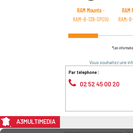
RAM Mounts
-
RAM 
RAM-B-138-SPO1U
RAM-B
*Les informatio
Vous souhaitez une inf
Par télephone :
02 52 45 00 20
A3MULTIMEDIA
Intervention sur tout le territoire : Ch