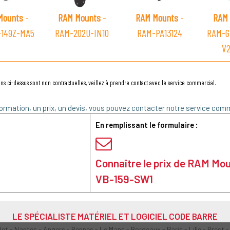
Mounts
-
RAM Mounts
-
RAM Mounts
-
RAM 
-149Z-MA5
RAM-202U-IN10
RAM-PA13124
RAM-G
V
ns ci-dessus sont non contractuelles, veillez à prendre contact avec le service commercial.
ormation, un prix, un devis, vous pouvez contacter notre service comm
En remplissant le formulaire :
Connaître le prix de RAM Mo
VB-159-SW1
LE SPÉCIALISTE MATÉRIEL ET LOGICIEL CODE BARRE
olet - Nantes - Angers - Rennes - Le Mans - Bordeaux - Paris - Lille - Brest -