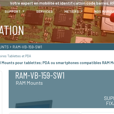
Votre expert en mobilité et identification code barres, RF
SUPPORT
SERVICES
MÉTIERS
NOS MARQU
ATION
UNTS
RAM-VB-159-SW1
ires Tablettes et PDA
M Mounts pour tablettes; PDA ou smartphones compatibles RAM M
RAM-VB-159-SW1
RAM Mounts
SUP
FI