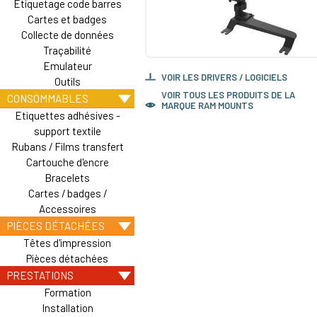
Etiquetage code barres
Cartes et badges
Collecte de données
Traçabilité
Emulateur
VOIR LES DRIVERS / LOGICIELS
Outils
VOIR TOUS LES PRODUITS DE LA
CONSOMMABLES
MARQUE RAM MOUNTS
Etiquettes adhésives -
support textile
Rubans / Films transfert
Cartouche d'encre
Bracelets
Cartes / badges /
Accessoires
PIÈCES DÉTACHÉES
Têtes d'impression
Pièces détachées
PRESTATIONS
Formation
Installation