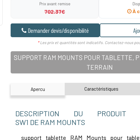
Prix avant remise
Disp
702.37€
À c
Demander devis/disponibilité
Ajo
*
Les prix et quantités sont indicatifs. Contactez-nous pou
SUPPORT RAM MOUNTS POUR TABLETTE, PD
TERRAIN
Caractéristiques
Apercu
DESCRIPTION DU PRODUIT RA
SW1 DE RAM MOUNTS
support tablette RAM Mounts pour tabl