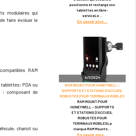
positionne et recharge vos
tablettes en libre-
s modulaires qui
serviceLe
de faire évoluer le
En savoir plus
 compatibles RAM
4/1/2024
 tablettes; PDA ou
RAM MOUNT POUR HONEYWELL –
SUPPORTS ET STATIONS D'ACCUEIL
s : composant de
ROBUSTES POUR TERMINAUX MOBILES
RAM MOUNT POUR
HONEYWELL – SUPPORTS
ET STATIONS D'ACCUEIL
ROBUSTES POUR
TERMINAUX MOBILESLa
hicule, chariot ou
marque RAM Mounts
En savoir plus