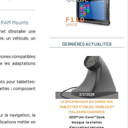
e RAM Mounts
 d’installer une
e, un véhicule, un
DERNIÈRES ACTUALITÉS
phones compatibles
e les adaptations
ts pour tablettes;
rités : composant
2/2/2026
LE DOCK KIOSQUE QUI GARDE VOS
TABLETTES STABLES, VISIBLES ET
TOUJOURS CHARGÉES.
r la navigation, la
GDS® Uni-Conn™ Dock
lications métier en
kiosque : la station
d'accueil qui sécurise,