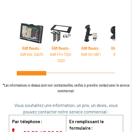
RAM Mounts
-
RAM Mounts
-
RAM Mounts
-
RAM Mounts
-
RAM-HOL-GA57U
RAM-FP4-7250-
RAM-101-UNF1
RAM-247U
3250
*Les informations ci-dessus sont non contractuelles, veillez à prendre contact avec le service
commercial.
Vous souhaitez une information, un prix, un devis, vous
pouvez contacter notre service commercial :
Par télephone :
En remplissant le
formulaire :