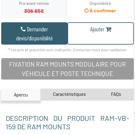
Prix avant remise
Disponibilité
306.65€
À confirmer
Demander
Ajouter
devis/disponibilité
*
Les prix et quantités sont indicatifs. Contactez-nous pour validation.
FIXATION RAM MOUNTS MODULAIRE POUR
VÉHICULE ET POSTE TECHNIQUE
Caractéristiques
FAQs
Apercu
DESCRIPTION DU PRODUIT RAM-VB-
159 DE RAM MOUNTS