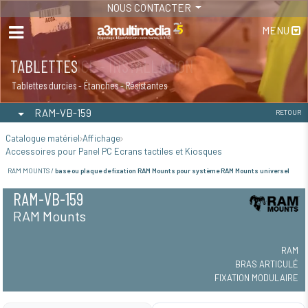
NOUS CONTACTER
MENU
TABLETTES
Tablettes durcies - Étanches - Résistantes
RAM-VB-159
RETOUR
Catalogue matériel
Affichage
Accessoires pour Panel PC Ecrans tactiles et Kiosques
RAM MOUNTS /
base ou plaque de fixation RAM Mounts pour système RAM Mounts universel
RAM-VB-159
RAM Mounts
RAM
BRAS ARTICULÉ
FIXATION MODULAIRE