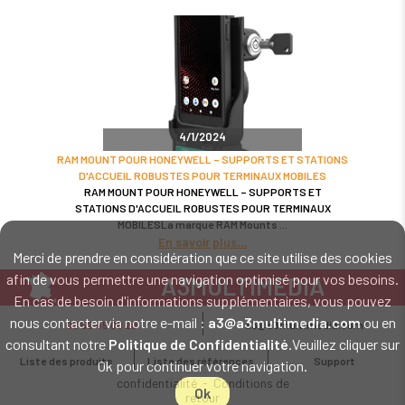
4/1/2024
RAM MOUNT POUR HONEYWELL – SUPPORTS ET STATIONS
D'ACCUEIL ROBUSTES POUR TERMINAUX MOBILES
RAM MOUNT POUR HONEYWELL – SUPPORTS ET
STATIONS D'ACCUEIL ROBUSTES POUR TERMINAUX
MOBILESLa marque RAM Mounts
En savoir plus
Merci de prendre en considération que ce site utilise des cookies
afin de vous permettre une navigation optimisé pour vos besoins.
A3MULTIMEDIA
En cas de besoin d'informations supplémentaires, vous pouvez
LE SPÉCIALISTE MATÉRIEL ET LOGICIEL CODE BARRE
nous contacter via notre e-mail :
a3@a3multimedia.com
ou en
02 52 45 00 20
a3@a3multimedia.com
Intervention sur tout le territoire : Cholet - Nantes - Angers - Rennes - Le
consultant notre
Politique de Confidentialité
.Veuillez cliquer sur
Mans - Bordeaux - Paris - Lille - Brest - Toulouse - Marseille - Poitiers -
Liste des produits
Liste des références
Support
Ok pour continuer votre navigation.
Caen - Lyon - Reims - Lorient - Vannes - Quimper - Rouen
Mentions légales
-
Politique de
confidentialité
-
Conditions de
Ok
retour