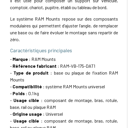
Il est utile pour composer un support sur véhicule,
comptoir, chariot, pupitre, établi ou tableau de bord.
Le système RAM Mounts repose sur des composants
modulaires qui permettent d’ajuster l’angle, de remplacer
une base ou de faire évoluer le montage sans repartir de
zéro.
Caractéristiques principales
-
Marque
: RAM Mounts
-
Référence fabricant
: RAM-VB-175-DAT1
-
Type de produit
: base ou plaque de fixation RAM
Mounts
-
Compatibilité
: système RAM Mounts universel
-
Poids
: 0.1 kg
-
Usage cible
: composant de montage, bras, rotule,
base, rail ou plaque RAM
-
Origine usage
: Universel
-
Usage cible
: composant de montage, bras, rotule,
base, rail ou plaque RAM