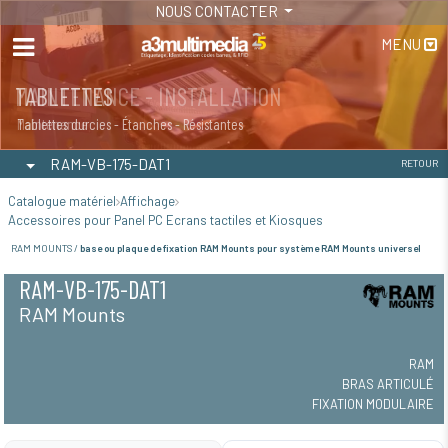
NOUS CONTACTER
MENU
MAINTENANCE - INSTALLATION
TABLETTES
Maintenance
Tablettes durcies - Étanches - Résistantes
RAM-VB-175-DAT1
RETOUR
Catalogue matériel
Affichage
Accessoires pour Panel PC Ecrans tactiles et Kiosques
RAM MOUNTS /
base ou plaque de fixation RAM Mounts pour système RAM Mounts universel
RAM-VB-175-DAT1
RAM Mounts
RAM
BRAS ARTICULÉ
FIXATION MODULAIRE