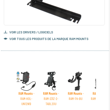
VOIR LES DRIVERS / LOGICIELS
VOIR TOUS LES PRODUITS DE LA MARQUE RAM MOUNTS
RAM Mounts
-
RAM Mounts
-
RAM Mounts
-
RAM Mounts
-
RAM-HOL-
RAM-231Z-2-
RAM-114-BU
RAM-VB-118-SW
UN12WB
TABL20U