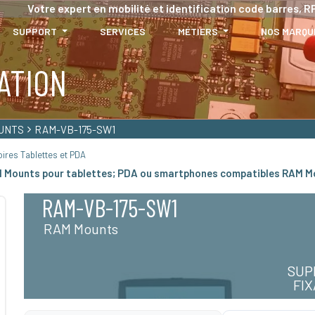
Votre expert en mobilité et identification code barres, RF
SUPPORT
SERVICES
MÉTIERS
NOS MARQU
ATION
UNTS
RAM-VB-175-SW1
ires Tablettes et PDA
M Mounts pour tablettes; PDA ou smartphones compatibles RAM M
RAM-VB-175-SW1
RAM Mounts
SUP
FI