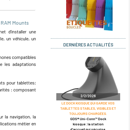
e RAM Mounts
 d’installer une
e, un véhicule, un
DERNIÈRES ACTUALITÉS
phones compatibles
e les adaptations
ts pour tablettes;
rités : composant
2/2/2026
LE DOCK KIOSQUE QUI GARDE VOS
TABLETTES STABLES, VISIBLES ET
TOUJOURS CHARGÉES.
r la navigation, la
GDS® Uni-Conn™ Dock
lications métier en
kiosque : la station
d'accueil qui sécurise,