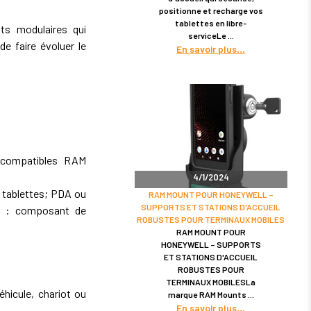
positionne et recharge vos
tablettes en libre-
s modulaires qui
serviceLe
de faire évoluer le
En savoir plus
 compatibles RAM
4/1/2024
 tablettes; PDA ou
RAM MOUNT POUR HONEYWELL –
SUPPORTS ET STATIONS D'ACCUEIL
s : composant de
ROBUSTES POUR TERMINAUX MOBILES
RAM MOUNT POUR
HONEYWELL – SUPPORTS
ET STATIONS D'ACCUEIL
ROBUSTES POUR
TERMINAUX MOBILESLa
hicule, chariot ou
marque RAM Mounts
En savoir plus