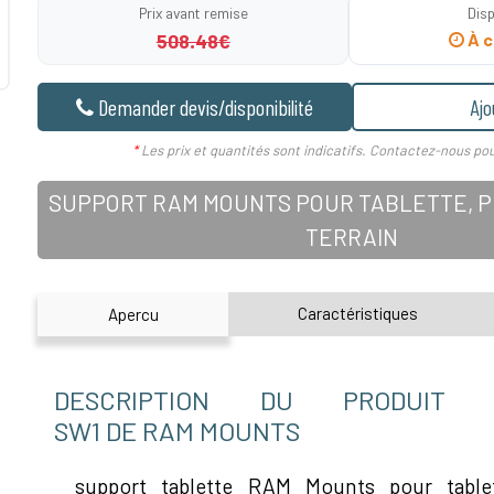
Prix avant remise
Disp
508.48€
À c
Demander devis/disponibilité
Ajo
*
Les prix et quantités sont indicatifs. Contactez-nous pou
SUPPORT RAM MOUNTS POUR TABLETTE, PD
TERRAIN
Caractéristiques
Apercu
DESCRIPTION DU PRODUIT RA
SW1 DE RAM MOUNTS
support tablette RAM Mounts pour tabl