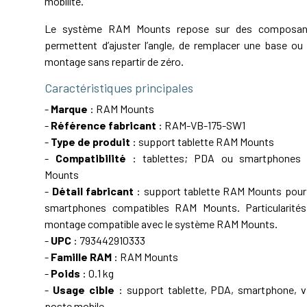
mobilité.
Le système RAM Mounts repose sur des composant
permettent d’ajuster l’angle, de remplacer une base ou 
montage sans repartir de zéro.
Caractéristiques principales
-
Marque
: RAM Mounts
-
Référence fabricant
: RAM-VB-175-SW1
-
Type de produit
: support tablette RAM Mounts
-
Compatibilité
: tablettes; PDA ou smartphones
Mounts
-
Détail fabricant
: support tablette RAM Mounts pour
smartphones compatibles RAM Mounts. Particularité
montage compatible avec le système RAM Mounts.
-
UPC
: 793442910333
-
Famille RAM
: RAM Mounts
-
Poids
: 0.1 kg
-
Usage cible
: support tablette, PDA, smartphone, vé
poste mobile