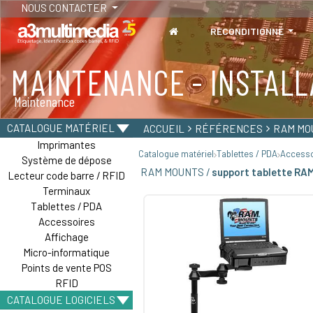
NOUS CONTACTER
RECONDITIONNÉ
MAINTENANCE - INSTALL
TABLETTES
Maintenance
Tablettes durcies - Étanches - Résistantes
CATALOGUE MATÉRIEL
ACCUEIL
RÉFÉRENCES
RAM MO
Imprimantes
Catalogue matériel
Tablettes / PDA
Accesso
Système de dépose
RAM MOUNTS /
support tablette RA
Lecteur code barre / RFID
Terminaux
Tablettes / PDA
Accessoires
Affichage
Micro-informatique
Points de vente POS
RFID
CATALOGUE LOGICIELS