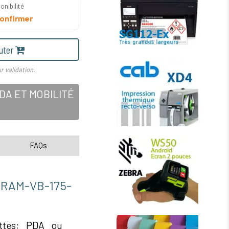
onibilité
onfirmer
uter
r validation.
A ET MOBILITÉ
FAQs
M-VB-175-
ettes; PDA ou