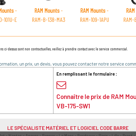
Mounts
-
RAM Mounts
-
RAM Mounts
-
RAM 
D-101U-E
RAM-B-138-MA3
RAM-109-1APU
RAM-B
ns ci-dessus sont non contractuelles, veillez à prendre contact avec le service commercial.
ormation, un prix, un devis, vous pouvez contacter notre service comm
En remplissant le formulaire :
Connaître le prix de RAM Mo
VB-175-SW1
LE SPÉCIALISTE MATÉRIEL ET LOGICIEL CODE BARRE
olet - Nantes - Angers - Rennes - Le Mans - Bordeaux - Paris - Lille - Brest -