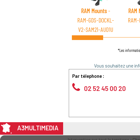
RAM Mounts
-
RAM 
RAM-GDS-DOCKL-
RAM-
V2-SAM21-AUD1U
*Les informatio
Vous souhaitez une inf
Par télephone :
02 52 45 00 20
A3MULTIMEDIA
Intervention sur tout le territoire : Ch