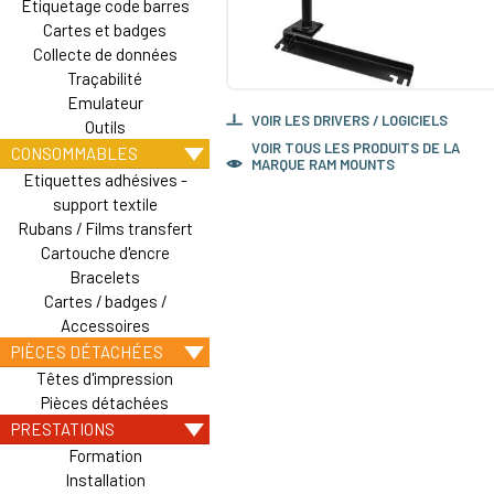
Etiquetage code barres
Cartes et badges
Collecte de données
Traçabilité
Emulateur
VOIR LES DRIVERS / LOGICIELS
Outils
VOIR TOUS LES PRODUITS DE LA
CONSOMMABLES
MARQUE RAM MOUNTS
Etiquettes adhésives -
support textile
Rubans / Films transfert
Cartouche d'encre
Bracelets
Cartes / badges /
Accessoires
PIÈCES DÉTACHÉES
Têtes d'impression
Pièces détachées
PRESTATIONS
Formation
Installation