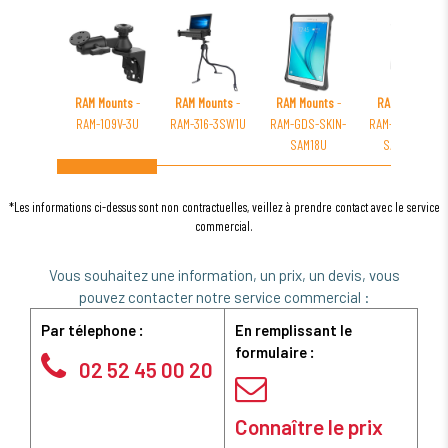
RAM Mounts
-
RAM Mounts
-
RAM Mounts
-
RAM Mounts
-
RAM-109V-3U
RAM-316-3SW1U
RAM-GDS-SKIN-
RAM-GDS-DOCK
SAM18U
SAM78CPU
*Les informations ci-dessus sont non contractuelles, veillez à prendre contact avec le service
commercial.
Vous souhaitez une information, un prix, un devis, vous
pouvez contacter notre service commercial :
Par télephone :
En remplissant le
formulaire :
02 52 45 00 20
Connaître le prix