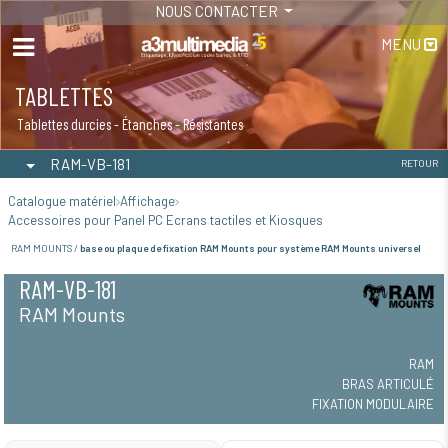
NOUS CONTACTER
MENU
TABLETTES
Tablettes durcies - Étanches - Résistantes
RAM-VB-181
RETOUR
Catalogue matériel
Affichage
Accessoires pour Panel PC Ecrans tactiles et Kiosques
RAM MOUNTS /
base ou plaque de fixation RAM Mounts pour système RAM Mounts universel
RAM-VB-181
RAM Mounts
RAM
BRAS ARTICULÉ
FIXATION MODULAIRE