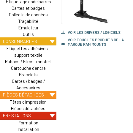
Etiquetage code barres
Cartes et badges
Collecte de données
Traçabilité
Emulateur
VOIR LES DRIVERS / LOGICIELS
Outils
VOIR TOUS LES PRODUITS DE LA
CONSOMMABLES
MARQUE RAM MOUNTS
Etiquettes adhésives -
support textile
Rubans / Films transfert
Cartouche d'encre
Bracelets
Cartes / badges /
Accessoires
PIÈCES DÉTACHÉES
Têtes d'impression
Pièces détachées
PRESTATIONS
Formation
Installation