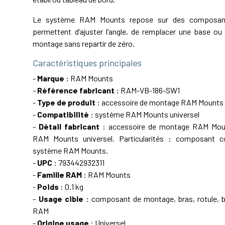
Le système RAM Mounts repose sur des composant
permettent d’ajuster l’angle, de remplacer une base ou 
montage sans repartir de zéro.
Caractéristiques principales
-
Marque
: RAM Mounts
-
Référence fabricant
: RAM-VB-186-SW1
-
Type de produit
: accessoire de montage RAM Mounts
-
Compatibilité
: système RAM Mounts universel
-
Détail fabricant
: accessoire de montage RAM Mou
RAM Mounts universel. Particularités : composant c
système RAM Mounts.
-
UPC
: 793442932311
-
Famille RAM
: RAM Mounts
-
Poids
: 0.1 kg
-
Usage cible
: composant de montage, bras, rotule, ba
RAM
-
Origine usage
: Universel