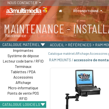
NOUS CONTACTER
RECONDITIONNÉ
MAINTENANCE - INSTALL
TABLETTES
Maintenance
Tablettes durcies - Étanches - Résistantes
CATALOGUE MATÉRIEL
ACCUEIL
RÉFÉRENCES
RAM MO
Imprimantes
Catalogue matériel
Affichage
Accessoires p
Système de dépose
RAM MOUNTS /
accessoire de monta
Lecteur code barre / RFID
Terminaux
Tablettes / PDA
Accessoires
Affichage
Micro-informatique
Points de vente POS
RFID
CATALOGUE LOGICIELS