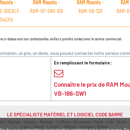
Mounts
-
RAM Mounts
-
RAM Mounts
-
RAM 
S-DOCKLF-
RAM-VP-SW1-129
RAM-VB-129
RAM-D
54CPU
ns ci-dessus sont non contractuelles, veillez à prendre contact avec le service commercial.
ormation, un prix, un devis, vous pouvez contacter notre service comm
En remplissant le formulaire :
Connaître le prix de RAM Mo
VB-186-SW1
LE SPÉCIALISTE MATÉRIEL ET LOGICIEL CODE BARRE
olet - Nantes - Angers - Rennes - Le Mans - Bordeaux - Paris - Lille - Brest -
Lyon - Reims - Lorient - Vannes - Quimper - Rouen
s afin de vous permettre une navigation optimisé pour vos besoins. 