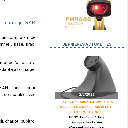
de montage RAM
t un composant de
nnel : base, bras,
DERNIÈRES ACTUALITÉS
et de l’associer à
dapté à la charge,
e RAM Mounts pour
nt compatible avec
2/2/2026
LE DOCK KIOSQUE QUI GARDE VOS
TABLETTES STABLES, VISIBLES ET
TOUJOURS CHARGÉES.
GDS® Uni-Conn™ Dock
r, chariot, pupitre,
kiosque : la station
d'accueil qui sécurise,