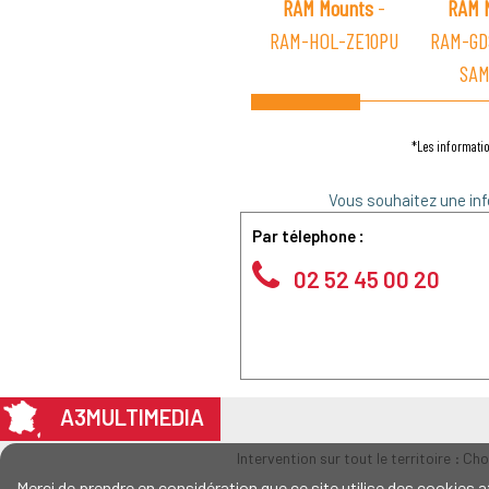
RAM Mounts
-
RAM 
RAM-HOL-ZE10PU
RAM-GD
SAM
*Les informatio
Vous souhaitez une inf
Par télephone :
02 52 45 00 20
A3MULTIMEDIA
Intervention sur tout le territoire : Ch
Merci de prendre en considération que ce site utilise des cookie