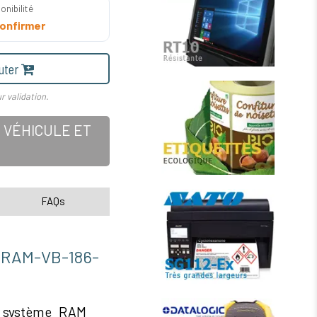
onibilité
onfirmer
uter
r validation.
 VÉHICULE ET
FAQs
M-VB-186-
 système RAM